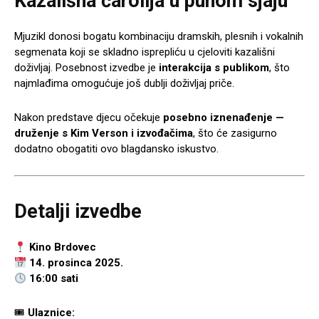
Kazališna čarolija u punom sjaju
Mjuzikl donosi bogatu kombinaciju dramskih, plesnih i vokalnih
segmenata koji se skladno isprepliću u cjeloviti kazališni
doživljaj. Posebnost izvedbe je
interakcija s publikom
, što
najmlađima omogućuje još dublji doživljaj priče.
Nakon predstave djecu očekuje
posebno iznenađenje —
druženje s Kim Verson i izvođačima
, što će zasigurno
dodatno obogatiti ovo blagdansko iskustvo.
Detalji izvedbe
Kino Brdovec
14. prosinca 2025.
16:00 sati
🎟
Ulaznice: