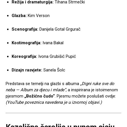
Režija i dramaturgija:
Tihana Strmečki
Glazba:
Kim Verson
Scenografija:
Danijela Gotal Grgurač
Kostimografija:
Ivana Bakal
Koreografija:
Ivona Grubišić Pupić
Dizajn rasvjete:
Sanela Šolc
Predstava se temelji na glazbi s albuma
„Digni ruke sve do
neba — Album za djecu i mlade“
, a inspirirana je istoimenom
pjesmom
„Božićno čudo“
. Pjesmu možete poslušati ovdje:
(YouTube poveznica navedena je u izvornoj objavi.)