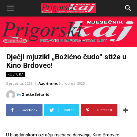
Dječji mjuzikl „Božićno čudo“ stiže u
Kino Brdovec!
KULTURA
5 prosinca, 2025
Azurirano:
5 prosinca, 2025
Zlatko Šoštarić
By
Facebook
Twitter
Pinterest
U blagdanskom ozračju mjeseca darivanja, Kino Brdovec