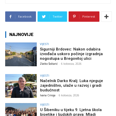
Facebook
Twitter
Pinterest
NAJNOVIJE
VIJESTI
Sigurniji Brdovec: Nakon odabira
izvođača uskoro počinje izgradnja
nogostupa u Bregovitoj ulici
Zlatko Šoštarić
-
6 kolovoza, 2026
VIJESTI
Načelnik Darko Kralj: Luka njeguje
zajedništvo, ulaže u razvoj i gradi
budućnost
Ivana Crnoja
-
6 kolovoza, 2026
VIJESTI
U Šibeniku u tijeku 9. Ljetna škola
bioetike i ljudskih prava: Mladi