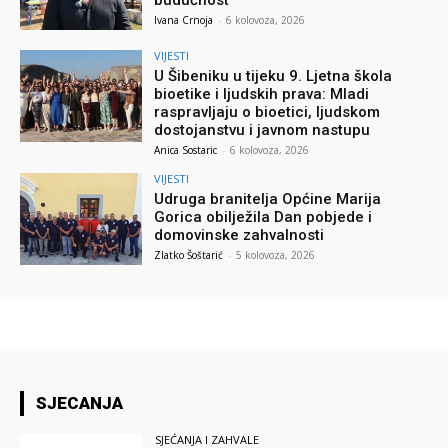
budućnost
Ivana Crnoja
-
6 kolovoza, 2026
VIJESTI
U Šibeniku u tijeku 9. Ljetna škola
bioetike i ljudskih prava: Mladi
raspravljaju o bioetici, ljudskom
dostojanstvu i javnom nastupu
Anica Sostaric
-
6 kolovoza, 2026
VIJESTI
Udruga branitelja Općine Marija
Gorica obilježila Dan pobjede i
domovinske zahvalnosti
Zlatko Šoštarić
-
5 kolovoza, 2026
SJECANJA
SJEĆANJA I ZAHVALE