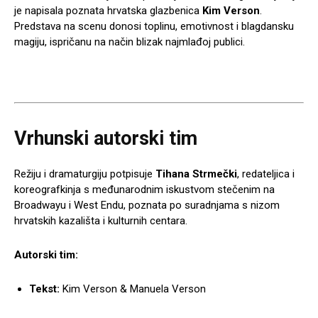
je napisala poznata hrvatska glazbenica
Kim Verson
.
Predstava na scenu donosi toplinu, emotivnost i blagdansku
magiju, ispričanu na način blizak najmlađoj publici.
Vrhunski autorski tim
Režiju i dramaturgiju potpisuje
Tihana Strmečki
, redateljica i
koreografkinja s međunarodnim iskustvom stečenim na
Broadwayu i West Endu, poznata po suradnjama s nizom
hrvatskih kazališta i kulturnih centara.
Autorski tim:
Tekst:
Kim Verson & Manuela Verson