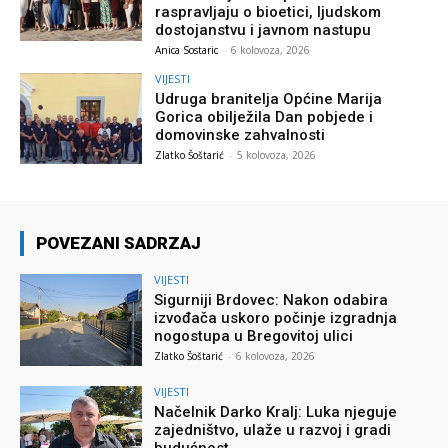
raspravljaju o bioetici, ljudskom
dostojanstvu i javnom nastupu
Anica Sostaric
-
6 kolovoza, 2026
VIJESTI
Udruga branitelja Općine Marija
Gorica obilježila Dan pobjede i
domovinske zahvalnosti
Zlatko Šoštarić
-
5 kolovoza, 2026
POVEZANI SADRZAJ
VIJESTI
Sigurniji Brdovec: Nakon odabira
izvođača uskoro počinje izgradnja
nogostupa u Bregovitoj ulici
Zlatko Šoštarić
-
6 kolovoza, 2026
VIJESTI
Načelnik Darko Kralj: Luka njeguje
zajedništvo, ulaže u razvoj i gradi