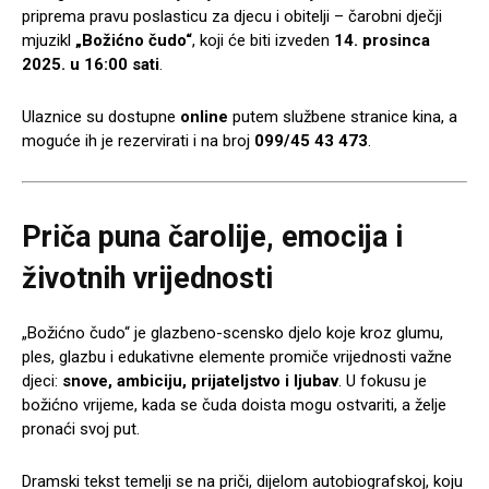
priprema pravu poslasticu za djecu i obitelji – čarobni dječji
mjuzikl
„Božićno čudo“
, koji će biti izveden
14. prosinca
2025. u 16:00 sati
.
Ulaznice su dostupne
online
putem službene stranice kina, a
moguće ih je rezervirati i na broj
099/45 43 473
.
Priča puna čarolije, emocija i
životnih vrijednosti
„Božićno čudo“ je glazbeno-scensko djelo koje kroz glumu,
ples, glazbu i edukativne elemente promiče vrijednosti važne
djeci:
snove, ambiciju, prijateljstvo i ljubav
. U fokusu je
božićno vrijeme, kada se čuda doista mogu ostvariti, a želje
pronaći svoj put.
Dramski tekst temelji se na priči, dijelom autobiografskoj, koju