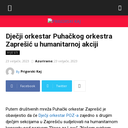
Dječji orkestar Puhačkog orkestra
Zaprešić u humanitarnoj akciji
VIJESTI
23 veljače, 2023
Azurirano:
23 veljače, 2023
Prigorski Kaj
By
Facebook
Twitter
Putem društvenih mreža Puhački orkestar Zaprešić je
obavijestio da će
Dječji orkestar POZ-a
zajedno s drugim
dječjim sekcijama u Zaprešiću sudjelovati na humanitarnom