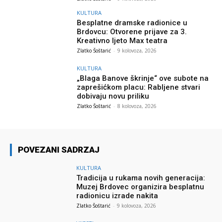
KULTURA
Besplatne dramske radionice u
Brdovcu: Otvorene prijave za 3.
Kreativno ljeto Max teatra
Zlatko Šoštarić
-
9 kolovoza, 2026
KULTURA
„Blaga Banove škrinje“ ove subote na
zaprešićkom placu: Rabljene stvari
dobivaju novu priliku
Zlatko Šoštarić
-
8 kolovoza, 2026
POVEZANI SADRZAJ
KULTURA
Tradicija u rukama novih generacija:
Muzej Brdovec organizira besplatnu
radionicu izrade nakita
Zlatko Šoštarić
-
9 kolovoza, 2026