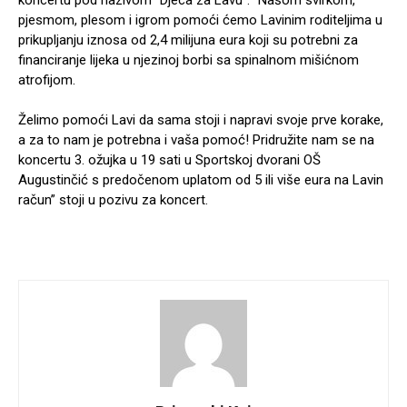
koncertu pod nazivom “Djeca za Lavu”. “Našom svirkom,
pjesmom, plesom i igrom pomoći ćemo Lavinim roditeljima u
prikupljanju iznosa od 2,4 milijuna eura koji su potrebni za
financiranje lijeka u njezinoj borbi sa spinalnom mišićnom
atrofijom.
Želimo pomoći Lavi da sama stoji i napravi svoje prve korake,
a za to nam je potrebna i vaša pomoć! Pridružite nam se na
koncertu 3. ožujka u 19 sati u Sportskoj dvorani OŠ
Augustinčić s predočenom uplatom od 5 ili više eura na Lavin
račun” stoji u pozivu za koncert.