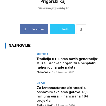
Prigorski Kaj
http://www.prigorskikaj.hr
Facebook
Twitter
NAJNOVIJE
KULTURA
Tradicija u rukama novih generacija:
Muzej Brdovec organizira besplatnu
radionicu izrade nakita
Zlatko Šoštarić
-
9 kolovoza, 2026
VIJESTI
Za izvannastavne aktivnosti u
osnovnim školama gotovo 13,9
milijuna eura: Financirana 104
projekta
Zlatko Šoštarić
-
9 kolovoza, 2026