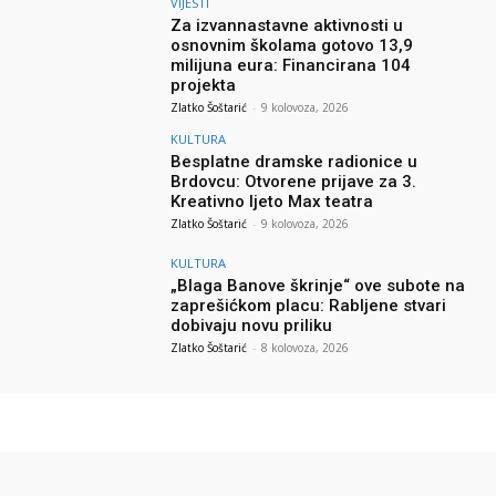
VIJESTI
Za izvannastavne aktivnosti u
osnovnim školama gotovo 13,9
milijuna eura: Financirana 104
projekta
Zlatko Šoštarić
-
9 kolovoza, 2026
KULTURA
Besplatne dramske radionice u
Brdovcu: Otvorene prijave za 3.
Kreativno ljeto Max teatra
Zlatko Šoštarić
-
9 kolovoza, 2026
KULTURA
„Blaga Banove škrinje“ ove subote na
zaprešićkom placu: Rabljene stvari
dobivaju novu priliku
Zlatko Šoštarić
-
8 kolovoza, 2026