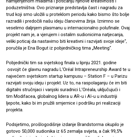
namijenjenom mladima i poticanju njihove kreativnosti i
poduzetništva. Ovo priznanje predstavlja čast i nagradu za
trud koji smo uložili u proteklom periodu kako bismo što bolje
razradili i predočili našu ideju članovima žirija. Iznimno se
veselimo daljnjem plasmanu u internacionalno polufinale. Ovaj
projekt nam je, a vjerujem i ostalim sudionicima natjecanja,
veliki poticaj da nastavimo biti kreativni i razvijati svoje ideje“,
poručila je Ena Bogut iz pobjedničkog tima „Meeting“.
Pobjednički tim sa svjetskog finala u lipnju 2021. godine
osvojit će glavnu nagradu L’Oréal Intrapreneurship Award te u
najvećem svjetskom startup kampusu – Station F – u Parizu
razvijati svoju ideju i projekt. Uz to, na raspolaganju će im biti
digitalni stručnjaci i vanjski suradnici L’Oréala, uključujući i
tim Modifacea, globalnog lidera u AR-u i AI-u u industriji
ljepote, kako bi im pružili smjernice i podršku pri realizaciji
projekta.
Podsjetimo, prošlogodišnje izdanje Brandstorma okupilo je
gotovo 50,000 sudionika iz 65 zemalja svijeta, a čak 99,5%