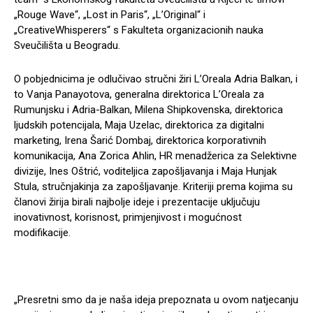
„Rouge Wave“, „Lost in Paris“, „L’Original“ i
„CreativeWhisperers“ s Fakulteta organizacionih nauka
Sveučilišta u Beogradu.
O pobjednicima je odlučivao stručni žiri L’Oreala Adria Balkan, i
to Vanja Panayotova, generalna direktorica L’Oreala za
Rumunjsku i Adria-Balkan, Milena Shipkovenska, direktorica
ljudskih potencijala, Maja Uzelac, direktorica za digitalni
marketing, Irena Šarić Dombaj, direktorica korporativnih
komunikacija, Ana Zorica Ahlin, HR menadžerica za Selektivne
divizije, Ines Oštrić, voditeljica zapošljavanja i Maja Hunjak
Stula, stručnjakinja za zapošljavanje. Kriteriji prema kojima su
članovi žirija birali najbolje ideje i prezentacije uključuju
inovativnost, korisnost, primjenjivost i mogućnost
modifikacije.
„Presretni smo da je naša ideja prepoznata u ovom natjecanju