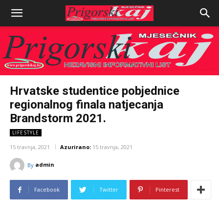
Hrvatske studentice pobjednice
regionalnog finala natjecanja
Brandstorm 2021.
LIFESTYLE
15 travnja, 2021
Azurirano:
15 travnja, 2021
admin
By
Facebook
Twitter
Pinterest