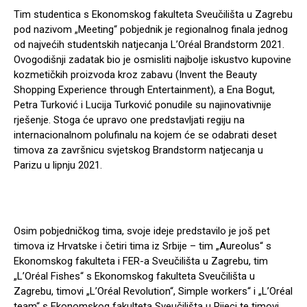
Tim studentica s Ekonomskog fakulteta Sveučilišta u Zagrebu
pod nazivom „Meeting“ pobjednik je regionalnog finala jednog
od najvećih studentskih natjecanja L’Oréal Brandstorm 2021.
Ovogodišnji zadatak bio je osmisliti najbolje iskustvo kupovine
kozmetičkih proizvoda kroz zabavu (Invent the Beauty
Shopping Experience through Entertainment), a Ena Bogut,
Petra Turković i Lucija Turković ponudile su najinovativnije
rješenje. Stoga će upravo one predstavljati regiju na
internacionalnom polufinalu na kojem će se odabrati deset
timova za završnicu svjetskog Brandstorm natjecanja u
Parizu u lipnju 2021.
Osim pobjedničkog tima, svoje ideje predstavilo je još pet
timova iz Hrvatske i četiri tima iz Srbije – tim „Aureolus“ s
Ekonomskog fakulteta i FER-a Sveučilišta u Zagrebu, tim
„L’Oréal Fishes“ s Ekonomskog fakulteta Sveučilišta u
Zagrebu, timovi „L’Oréal Revolution“, Simple workers“ i „L’Oréal
team“ s Ekonomskog fakulteta Sveučilišta u Rijeci te timovi