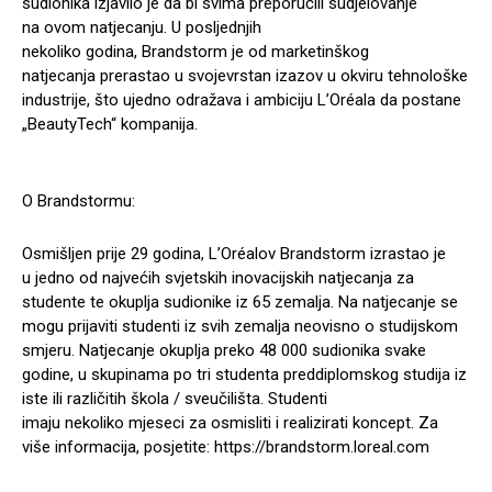
sudionika izjavilo je da bi svima preporučili sudjelovanje
na ovom natjecanju. U posljednjih
nekoliko godina, Brandstorm je od marketinškog
natjecanja prerastao u svojevrstan izazov u okviru tehnološke
industrije, što ujedno odražava i ambiciju L’Oréala da postane
„BeautyTech“ kompanija.
O Brandstormu:
Osmišljen prije 29 godina, L’Oréalov Brandstorm izrastao je
u jedno od najvećih svjetskih inovacijskih natjecanja za
studente te okuplja sudionike iz 65 zemalja. Na natjecanje se
mogu prijaviti studenti iz svih zemalja neovisno o studijskom
smjeru. Natjecanje okuplja preko 48 000 sudionika svake
godine, u skupinama po tri studenta preddiplomskog studija iz
iste ili različitih škola / sveučilišta. Studenti
imaju nekoliko mjeseci za osmisliti i realizirati koncept. Za
više informacija, posjetite: https://brandstorm.loreal.com