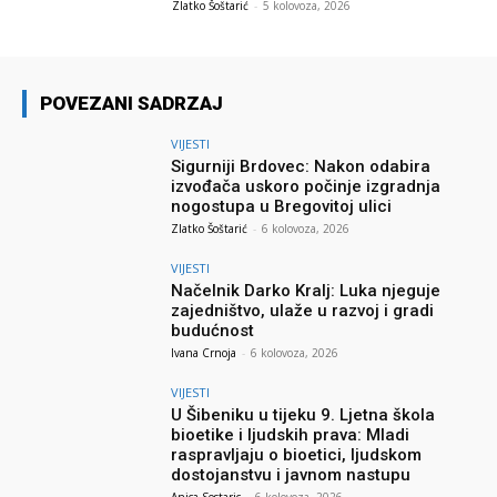
Zlatko Šoštarić
-
5 kolovoza, 2026
POVEZANI SADRZAJ
VIJESTI
Sigurniji Brdovec: Nakon odabira
izvođača uskoro počinje izgradnja
nogostupa u Bregovitoj ulici
Zlatko Šoštarić
-
6 kolovoza, 2026
VIJESTI
Načelnik Darko Kralj: Luka njeguje
zajedništvo, ulaže u razvoj i gradi
budućnost
Ivana Crnoja
-
6 kolovoza, 2026
VIJESTI
U Šibeniku u tijeku 9. Ljetna škola
bioetike i ljudskih prava: Mladi
raspravljaju o bioetici, ljudskom
dostojanstvu i javnom nastupu