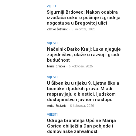
VIJESTI
Sigurniji Brdovec: Nakon odabira
izvođača uskoro počinje izgradnja
nogostupa u Bregovitoj ulici
Zlatko Šoštarić
-
6 kolovoza, 2026
VIJESTI
Načelnik Darko Kralj: Luka njeguje
zajedništvo, ulaže u razvoj i gradi
budućnost
Ivana Crnoja
-
6 kolovoza, 2026
VIJESTI
U Šibeniku u tijeku 9. Ljetna škola
bioetike i ljudskih prava: Mladi
raspravljaju o bioetici, ljudskom
dostojanstvu i javnom nastupu
Anica Sostaric
-
6 kolovoza, 2026
VIJESTI
Udruga branitelja Općine Marija
Gorica obilježila Dan pobjede i
domovinske zahvalnosti