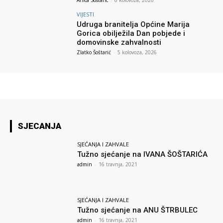
Anica Sostaric
-
6 kolovoza, 2026
VIJESTI
Udruga branitelja Općine Marija
Gorica obilježila Dan pobjede i
domovinske zahvalnosti
Zlatko Šoštarić
-
5 kolovoza, 2026
SJECANJA
SJEĆANJA I ZAHVALE
Tužno sjećanje na IVANA ŠOŠTARIĆA
admin
-
16 travnja, 2021
SJEĆANJA I ZAHVALE
Tužno sjećanje na ANU ŠTRBULEC
admin
-
16 travnja, 2021