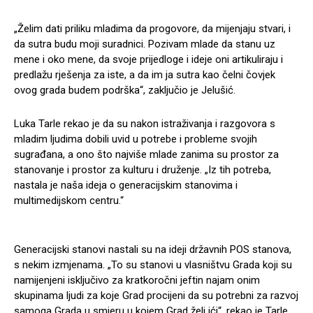
„Želim dati priliku mladima da progovore, da mijenjaju stvari, i
da sutra budu moji suradnici. Pozivam mlade da stanu uz
mene i oko mene, da svoje prijedloge i ideje oni artikuliraju i
predlažu rješenja za iste, a da im ja sutra kao čelni čovjek
ovog grada budem podrška“, zaključio je Jelušić.
Luka Tarle rekao je da su nakon istraživanja i razgovora s
mladim ljudima dobili uvid u potrebe i probleme svojih
sugrađana, a ono što najviše mlade zanima su prostor za
stanovanje i prostor za kulturu i druženje. „Iz tih potreba,
nastala je naša ideja o generacijskim stanovima i
multimedijskom centru.“
Generacijski stanovi nastali su na ideji državnih POS stanova,
s nekim izmjenama. „To su stanovi u vlasništvu Grada koji su
namijenjeni isključivo za kratkoročni jeftin najam onim
skupinama ljudi za koje Grad procijeni da su potrebni za razvoj
samoga Grada u smjeru u kojem Grad želi ići“, rekao je Tarle