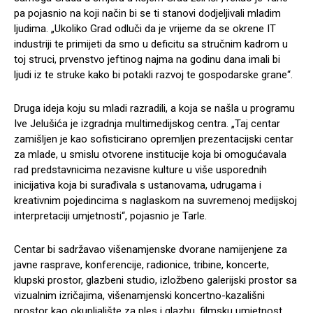
pa pojasnio na koji način bi se ti stanovi dodjeljivali mladim
ljudima. „Ukoliko Grad odluči da je vrijeme da se okrene IT
industriji te primijeti da smo u deficitu sa stručnim kadrom u
toj struci, prvenstvo jeftinog najma na godinu dana imali bi
ljudi iz te struke kako bi potakli razvoj te gospodarske grane“.
Druga ideja koju su mladi razradili, a koja se našla u programu
Ive Jelušića je izgradnja multimedijskog centra. „Taj centar
zamišljen je kao sofisticirano opremljen prezentacijski centar
za mlade, u smislu otvorene institucije koja bi omogućavala
rad predstavnicima nezavisne kulture u više usporednih
inicijativa koja bi surađivala s ustanovama, udrugama i
kreativnim pojedincima s naglaskom na suvremenoj medijskoj
interpretaciji umjetnosti“, pojasnio je Tarle.
Centar bi sadržavao višenamjenske dvorane namijenjene za
javne rasprave, konferencije, radionice, tribine, koncerte,
klupski prostor, glazbeni studio, izložbeno galerijski prostor sa
vizualnim izričajima, višenamjenski koncertno-kazališni
prostor kao okupljalište za ples i glazbu, filmsku umjetnost…