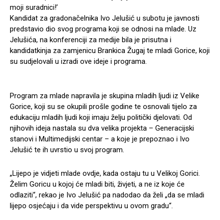
moji suradnici!’
Kandidat za gradonačelnika Ivo Jelušić u subotu je javnosti
predstavio dio svog programa koji se odnosi na mlade. Uz
Jelušića, na konferenciji za medije bila je prisutna i
kandidatkinja za zamjenicu Brankica Žugaj te mladi Gorice, koji
su sudjelovali u izradi ove ideje i programa.
Program za mlade napravila je skupina mladih ljudi iz Velike
Gorice, koji su se okupili prošle godine te osnovali tijelo za
edukaciju mladih ljudi koji imaju želju politički djelovati. Od
njihovih ideja nastala su dva velika projekta – Generacijski
stanovi i Multimedijski centar – a koje je prepoznao i Ivo
Jelušić te ih uvrstio u svoj program.
„Lijepo je vidjeti mlade ovdje, kada ostaju tu u Velikoj Gorici.
Želim Goricu u kojoj će mladi biti, živjeti, a ne iz koje će
odlaziti“, rekao je Ivo Jelušić pa nadodao da želi „da se mladi
lijepo osjećaju i da vide perspektivu u ovom gradu“.