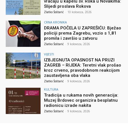
vraćaju u kapelu sv. Roka u Novakima:
Slijedi proslava Rokova
Zlatko Šoštarić
-
10 kolovoza, 2026
CRNA KRONIKA
DRAMA POČELA U ZAPREŠIĆU: Bježao
policiji prema Zagrebu, vozio s 1,81
promila i završio u zatvoru
Zlatko Šoštarić
-
9 kolovoza, 2026
VIJESTI
IZBJEGNUTA OPASNOST NA PRUZI
ZAGREB – RIJEKA: Teretni vlak prošao
kroz crveno, pravodobnom reakcijom
zaustavljena oba vlaka
Zlatko Šoštarić
-
9 kolovoza, 2026
KULTURA
Tradicija u rukama novih generacija:
Muzej Brdovec organizira besplatnu
radionicu izrade nakita
Zlatko Šoštarić
-
9 kolovoza, 2026