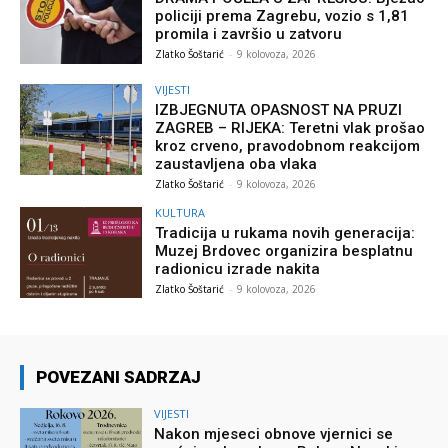
policiji prema Zagrebu, vozio s 1,81
promila i završio u zatvoru
Zlatko Šoštarić
-
9 kolovoza, 2026
VIJESTI
IZBJEGNUTA OPASNOST NA PRUZI
ZAGREB – RIJEKA: Teretni vlak prošao
kroz crveno, pravodobnom reakcijom
zaustavljena oba vlaka
Zlatko Šoštarić
-
9 kolovoza, 2026
KULTURA
Tradicija u rukama novih generacija:
Muzej Brdovec organizira besplatnu
radionicu izrade nakita
Zlatko Šoštarić
-
9 kolovoza, 2026
POVEZANI SADRZAJ
VIJESTI
Nakon mjeseci obnove vjernici se