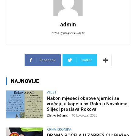
admin
https://prigorskikaj.hr
Facebook
Twitter
NAJNOVIJE
VIJESTI
Nakon mjeseci obnove vjernici se
vraćaju u kapelu sv. Roka u Novakima:
Slijedi proslava Rokova
Zlatko Šoštarić
-
10 kolovoza, 2026
CRNA KRONIKA
DRAMA POČELA U ZAPREŠIĆU: Bježao