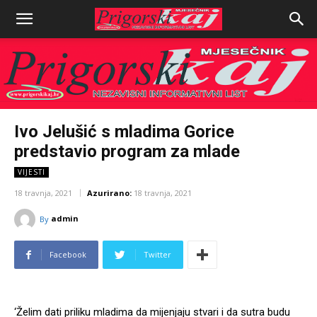
Ivo Jelušić s mladima Gorice
predstavio program za mlade
VIJESTI
18 travnja, 2021
Azurirano:
18 travnja, 2021
admin
By
Facebook
Twitter
‘Želim dati priliku mladima da mijenjaju stvari i da sutra budu