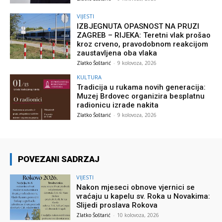
VIJESTI
IZBJEGNUTA OPASNOST NA PRUZI
ZAGREB – RIJEKA: Teretni vlak prošao
kroz crveno, pravodobnom reakcijom
zaustavljena oba vlaka
Zlatko Šoštarić
-
9 kolovoza, 2026
KULTURA
Tradicija u rukama novih generacija:
Muzej Brdovec organizira besplatnu
radionicu izrade nakita
Zlatko Šoštarić
-
9 kolovoza, 2026
POVEZANI SADRZAJ
VIJESTI
Nakon mjeseci obnove vjernici se
vraćaju u kapelu sv. Roka u Novakima:
Slijedi proslava Rokova
Zlatko Šoštarić
-
10 kolovoza, 2026