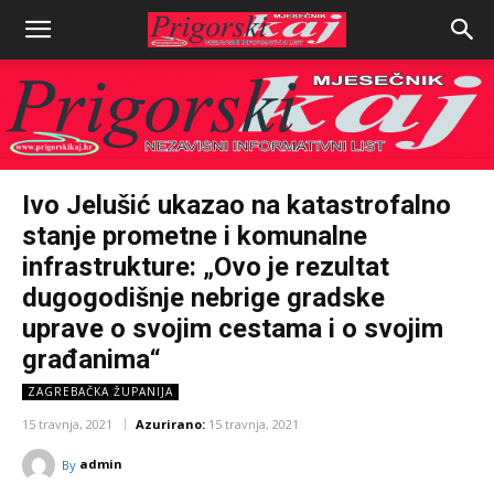
Ivo Jelušić ukazao na katastrofalno
stanje prometne i komunalne
infrastrukture: „Ovo je rezultat
dugogodišnje nebrige gradske
uprave o svojim cestama i o svojim
građanima“
ZAGREBAČKA ŽUPANIJA
15 travnja, 2021
Azurirano:
15 travnja, 2021
admin
By