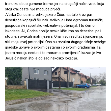
trenutku obuo gumene čizme, jer na drugačiji način vodu koja
stoji kraj ceste nije moguće prijeći.
„Velika Gorica ima veliko jezero Čiče, nastalo kroz par
desetljeća kopajući šljunak. Veliko je i ima ogroman turistički,
gospodarski i sportsko-rekreativni potencijal. I to ćemo
iskoristiti. Ali, Gorica poslije svake kiše ima na desetine, pa i
stotine, i ovakvih malih jezera. Ona nisu rezultat šljunčarenja,
niti imaju svoj potencijal. Ona su rezultat dugogodišnje nebrige
gradske uprave o svojim cestama i o svojim građanima. Ta
jezera moraju nestati i to moramo promijeniti“, kazao je Ivo
Jelušić nakon što je obišao nekoliko lokacija.