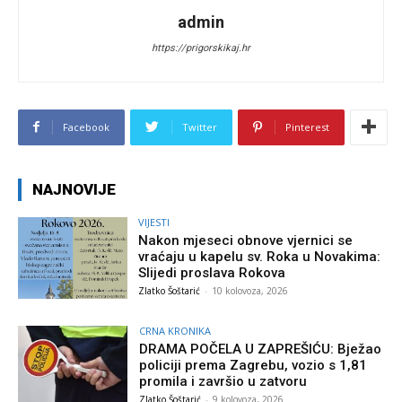
admin
https://prigorskikaj.hr
Facebook
Twitter
Pinterest
NAJNOVIJE
VIJESTI
Nakon mjeseci obnove vjernici se
vraćaju u kapelu sv. Roka u Novakima:
Slijedi proslava Rokova
Zlatko Šoštarić
-
10 kolovoza, 2026
CRNA KRONIKA
DRAMA POČELA U ZAPREŠIĆU: Bježao
policiji prema Zagrebu, vozio s 1,81
promila i završio u zatvoru
Zlatko Šoštarić
-
9 kolovoza, 2026