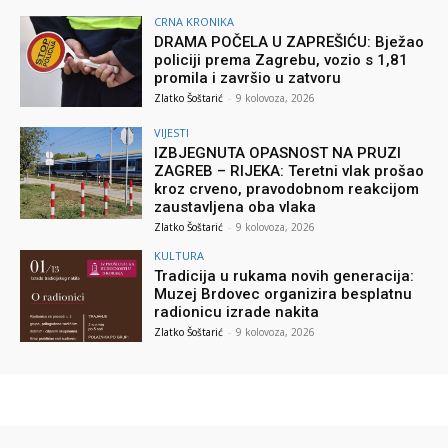
CRNA KRONIKA
DRAMA POČELA U ZAPREŠIĆU: Bježao
policiji prema Zagrebu, vozio s 1,81
promila i završio u zatvoru
Zlatko Šoštarić
-
9 kolovoza, 2026
VIJESTI
IZBJEGNUTA OPASNOST NA PRUZI
ZAGREB – RIJEKA: Teretni vlak prošao
kroz crveno, pravodobnom reakcijom
zaustavljena oba vlaka
Zlatko Šoštarić
-
9 kolovoza, 2026
KULTURA
Tradicija u rukama novih generacija:
Muzej Brdovec organizira besplatnu
radionicu izrade nakita
Zlatko Šoštarić
-
9 kolovoza, 2026