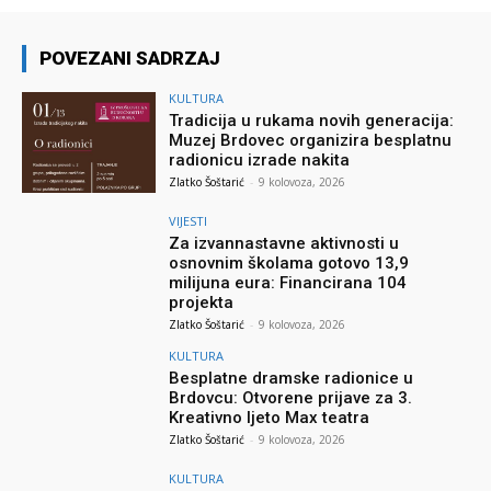
POVEZANI SADRZAJ
KULTURA
Tradicija u rukama novih generacija:
Muzej Brdovec organizira besplatnu
radionicu izrade nakita
Zlatko Šoštarić
-
9 kolovoza, 2026
VIJESTI
Za izvannastavne aktivnosti u
osnovnim školama gotovo 13,9
milijuna eura: Financirana 104
projekta
Zlatko Šoštarić
-
9 kolovoza, 2026
KULTURA
Besplatne dramske radionice u
Brdovcu: Otvorene prijave za 3.
Kreativno ljeto Max teatra
Zlatko Šoštarić
-
9 kolovoza, 2026
KULTURA