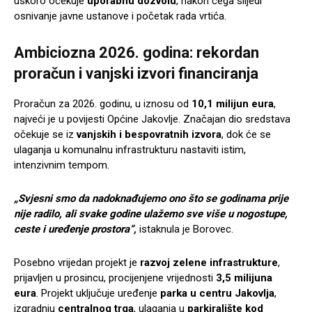
uskoro očekuje
uporabnu dozvolu
, nakon čega slijedi
osnivanje javne ustanove i početak rada vrtića.
Ambiciozna 2026. godina: rekordan
proračun i vanjski izvori financiranja
Proračun za 2026. godinu, u iznosu od
10,1 milijun eura
,
najveći je u povijesti Općine Jakovlje. Značajan dio sredstava
očekuje se iz
vanjskih i bespovratnih izvora
, dok će se
ulaganja u komunalnu infrastrukturu nastaviti istim,
intenzivnim tempom.
„Svjesni smo da nadoknađujemo ono što se godinama prije
nije radilo, ali svake godine ulažemo sve više u nogostupe,
ceste i uređenje prostora“,
istaknula je Borovec.
Posebno vrijedan projekt je
razvoj zelene infrastrukture
,
prijavljen u prosincu, procijenjene vrijednosti
3,5 milijuna
eura
. Projekt uključuje uređenje
parka u centru Jakovlja
,
izgradnju
centralnog trga
, ulaganja u
parkiralište kod