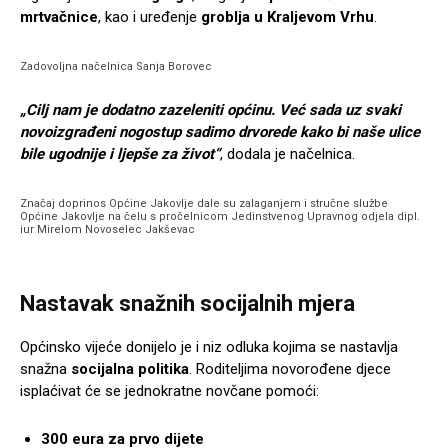
mrtvačnice
, kao i uređenje
groblja u Kraljevom Vrhu
.
Zadovoljna načelnica Sanja Borovec
„Cilj nam je dodatno zazeleniti općinu. Već sada uz svaki
novoizgrađeni nogostup sadimo drvorede kako bi naše ulice
bile ugodnije i ljepše za život“
, dodala je načelnica.
Značaj doprinos Općine Jakovlje dale su zalaganjem i stručne službe
Općine Jakovlje na čelu s pročelnicom Jedinstvenog Upravnog odjela dipl.
iur Mirelom Novoselec Jakševac
Nastavak snažnih socijalnih mjera
Općinsko vijeće donijelo je i niz odluka kojima se nastavlja
snažna
socijalna politika
. Roditeljima novorođene djece
isplaćivat će se jednokratne novčane pomoći:
300 eura za prvo dijete