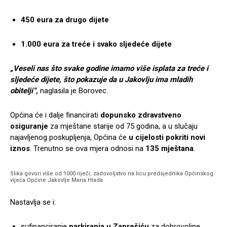
450 eura za drugo dijete
1.000 eura za treće i svako sljedeće dijete
„Veseli nas što svake godine imamo više isplata za treće i
sljedeće dijete, što pokazuje da u Jakovlju ima mladih
obitelji“,
naglasila je Borovec.
Općina će i dalje financirati
dopunsko zdravstveno
osiguranje
za mještane starije od 75 godina, a u slučaju
najavljenog poskupljenja, Općina će
u cijelosti pokriti novi
iznos
. Trenutno se ova mjera odnosi na
135 mještana
.
Slika govori više od 1000 riječi, zadovoljstvo na licu predsjednika Općinskog
vijeća Općine Jakovlje Maria Hlada
Nastavlja se i:
sufinanciranje
parkiranja u Zaprešiću
za dobrovoljne