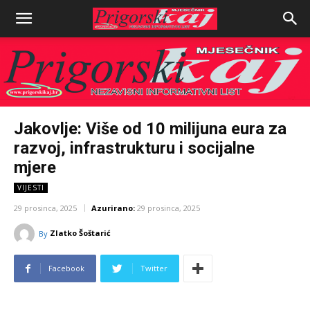
Jakovlje: Više od 10 milijuna eura za
razvoj, infrastrukturu i socijalne
mjere
VIJESTI
29 prosinca, 2025
Azurirano:
29 prosinca, 2025
Zlatko Šoštarić
By
Facebook
Twitter