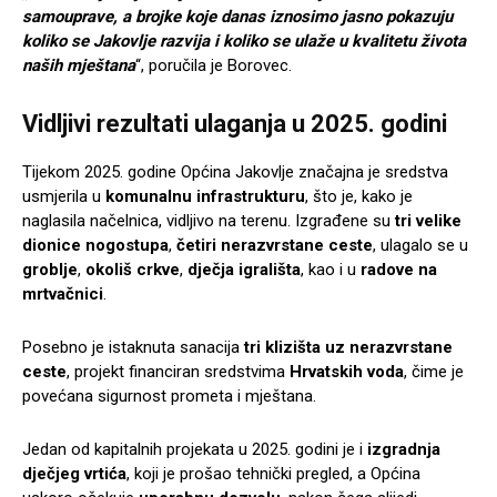
samouprave, a brojke koje danas iznosimo jasno pokazuju
koliko se Jakovlje razvija i koliko se ulaže u kvalitetu života
naših mještana
“, poručila je Borovec.
Vidljivi rezultati ulaganja u 2025. godini
Tijekom 2025. godine Općina Jakovlje značajna je sredstva
usmjerila u
komunalnu infrastrukturu
, što je, kako je
naglasila načelnica, vidljivo na terenu. Izgrađene su
tri velike
dionice nogostupa
,
četiri nerazvrstane ceste
, ulagalo se u
groblje
,
okoliš crkve
,
dječja igrališta
, kao i u
radove na
mrtvačnici
.
Posebno je istaknuta sanacija
tri klizišta uz nerazvrstane
ceste
, projekt financiran sredstvima
Hrvatskih voda
, čime je
povećana sigurnost prometa i mještana.
Jedan od kapitalnih projekata u 2025. godini je i
izgradnja
dječjeg vrtića
, koji je prošao tehnički pregled, a Općina