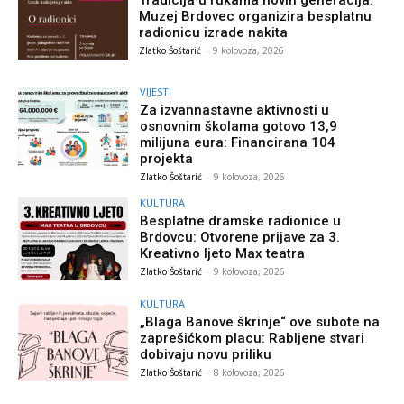
Tradicija u rukama novih generacija:
Muzej Brdovec organizira besplatnu
radionicu izrade nakita
Zlatko Šoštarić
-
9 kolovoza, 2026
VIJESTI
Za izvannastavne aktivnosti u
osnovnim školama gotovo 13,9
milijuna eura: Financirana 104
projekta
Zlatko Šoštarić
-
9 kolovoza, 2026
KULTURA
Besplatne dramske radionice u
Brdovcu: Otvorene prijave za 3.
Kreativno ljeto Max teatra
Zlatko Šoštarić
-
9 kolovoza, 2026
KULTURA
„Blaga Banove škrinje“ ove subote na
zaprešićkom placu: Rabljene stvari
dobivaju novu priliku
Zlatko Šoštarić
-
8 kolovoza, 2026