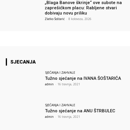
„Blaga Banove škrinje“ ove subote na
zaprešićkom placu: Rabljene stvari
dobivaju novu priliku
Zlatko Šoštarić
-
8 kolovoza, 2026
SJECANJA
SJEĆANJA I ZAHVALE
Tužno sjećanje na IVANA ŠOŠTARIĆA
admin
-
16 travnja, 2021
SJEĆANJA I ZAHVALE
Tužno sjećanje na ANU ŠTRBULEC
admin
-
16 travnja, 2021