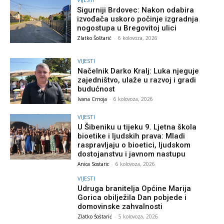
Sigurniji Brdovec: Nakon odabira
izvođača uskoro počinje izgradnja
nogostupa u Bregovitoj ulici
Zlatko Šoštarić
-
6 kolovoza, 2026
VIJESTI
Načelnik Darko Kralj: Luka njeguje
zajedništvo, ulaže u razvoj i gradi
budućnost
Ivana Crnoja
-
6 kolovoza, 2026
VIJESTI
U Šibeniku u tijeku 9. Ljetna škola
bioetike i ljudskih prava: Mladi
raspravljaju o bioetici, ljudskom
dostojanstvu i javnom nastupu
Anica Sostaric
-
6 kolovoza, 2026
VIJESTI
Udruga branitelja Općine Marija
Gorica obilježila Dan pobjede i
domovinske zahvalnosti
Zlatko Šoštarić
-
5 kolovoza, 2026