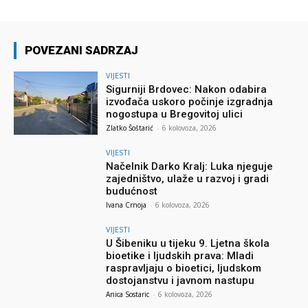
POVEZANI SADRZAJ
VIJESTI
Sigurniji Brdovec: Nakon odabira
izvođača uskoro počinje izgradnja
nogostupa u Bregovitoj ulici
Zlatko Šoštarić
-
6 kolovoza, 2026
VIJESTI
Načelnik Darko Kralj: Luka njeguje
zajedništvo, ulaže u razvoj i gradi
budućnost
Ivana Crnoja
-
6 kolovoza, 2026
VIJESTI
U Šibeniku u tijeku 9. Ljetna škola
bioetike i ljudskih prava: Mladi
raspravljaju o bioetici, ljudskom
dostojanstvu i javnom nastupu
Anica Sostaric
-
6 kolovoza, 2026