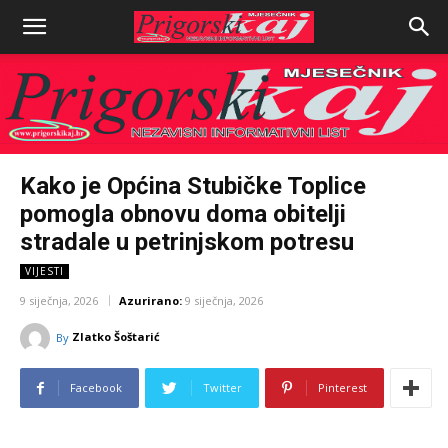
Kako je Općina Stubičke Toplice
pomogla obnovu doma obitelji
stradale u petrinjskom potresu
VIJESTI
9 siječnja, 2026
Azurirano:
9 siječnja, 2026
Zlatko Šoštarić
By
Facebook
Twitter
Pinterest