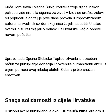
Kuća Tomislava i Marine Šubić, roditelja troje djece, nakon
potresa više nije bila sigurna za život – krov se urušio, zidovi
su popucali, a obitelj je prve dane provela u improviziranom
šatoru na livadi, tik uz dom koji nisu željeli napustiti. Unatoč
svemu, nisu razmišljali o odlasku iz Hrvatske, već o obnovi i
novom početku.
Upravo tada Općina Stubičke Toplice otvorila je poseban
račun za prikupljanje donacija i pokrenula humanitarnu akciju s
ciljem pomoći ovoj mladoj obitelji. Odaziv je bio snažan i
emotivan.
Snaga solidarnosti iz cijele Hrvatske
U sklopu akcije prikupljeno je oko
130 tisuća kuna
, dijelom iz