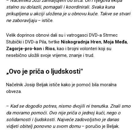
–
Načelniku Joži zahvaljujem od srca. On i njegova ekipa
stalno su dolazili, pomagali i koordinirali. Svaka kuna
prikupljena u akciji uložena je u obnovu kuće. Takve se stvari
ne zaboravljaju
– ističe.
Velik doprinos obnovi dali su i vatrogasci DVD-a Strmec
Stubički i DVD-a Pila, tvrtke
Niskogradnja Hren
,
Moja Međa
,
Zagorje-pro-kon
i
Rios
, kao i brojni volonteri koji su
nesebično uložili svoje vrijeme, znanje i trud.
„Ovo je priča o ljudskosti“
Načelnik Josip Beljak ističe kako je pomoć bila moralna
obveza.
–
Kad se dogodio potres, nismo dvojili ni trenutka. Znali smo
da moramo pomoći. Ovo nije priča o jednoj kući, nego o
solidarnosti i ljudskosti. Najveće zadovoljstvo je danas
vidjeti obitelj ponovno u svom domu
– poručio je Beljak.