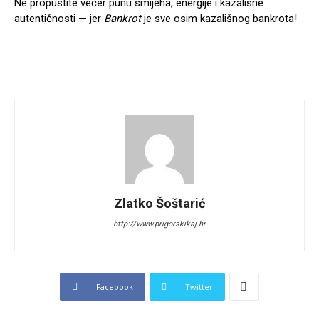
Ne propustite večer punu smijeha, energije i kazališne
autentičnosti — jer
Bankrot
je sve osim kazališnog bankrota!
Zlatko Šoštarić
http://www.prigorskikaj.hr
Facebook
Twitter