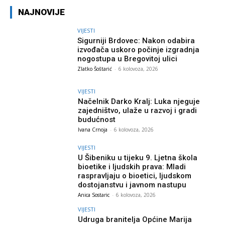
NAJNOVIJE
VIJESTI
Sigurniji Brdovec: Nakon odabira
izvođača uskoro počinje izgradnja
nogostupa u Bregovitoj ulici
Zlatko Šoštarić
-
6 kolovoza, 2026
VIJESTI
Načelnik Darko Kralj: Luka njeguje
zajedništvo, ulaže u razvoj i gradi
budućnost
Ivana Crnoja
-
6 kolovoza, 2026
VIJESTI
U Šibeniku u tijeku 9. Ljetna škola
bioetike i ljudskih prava: Mladi
raspravljaju o bioetici, ljudskom
dostojanstvu i javnom nastupu
Anica Sostaric
-
6 kolovoza, 2026
VIJESTI
Udruga branitelja Općine Marija