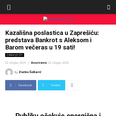
Kazališna poslastica u Zaprešiću:
predstava Bankrot s Aleksom i
Barom večeras u 19 sati!
OBAVIJESTI
22 ožujka, 2026
Azurirano:
22 ožujka, 2026
Zlatko Šoštarić
By
Facebook
Twitter