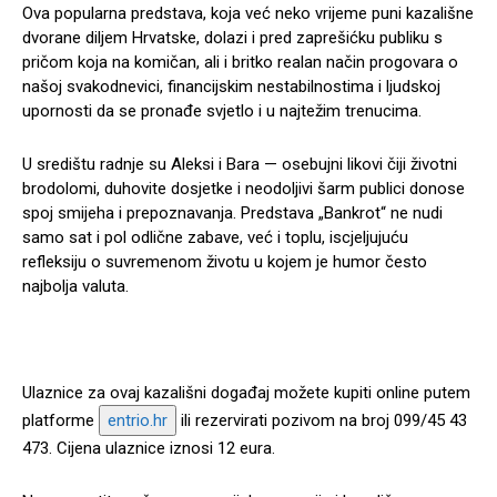
Ova popularna predstava, koja već neko vrijeme puni kazališne
dvorane diljem Hrvatske, dolazi i pred zaprešićku publiku s
pričom koja na komičan, ali i britko realan način progovara o
našoj svakodnevici, financijskim nestabilnostima i ljudskoj
upornosti da se pronađe svjetlo i u najtežim trenucima.
U središtu radnje su Aleksi i Bara — osebujni likovi čiji životni
brodolomi, duhovite dosjetke i neodoljivi šarm publici donose
spoj smijeha i prepoznavanja. Predstava „Bankrot“ ne nudi
samo sat i pol odlične zabave, već i toplu, iscjeljujuću
refleksiju o suvremenom životu u kojem je humor često
najbolja valuta.
Ulaznice za ovaj kazališni događaj možete
kupiti online
putem
platforme
entrio.hr
ili
rezervirati pozivom
na broj
099/45 43
473
. Cijena ulaznice iznosi
12 eura
.