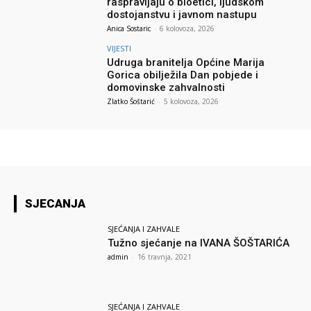
raspravljaju o bioetici, ljudskom
dostojanstvu i javnom nastupu
Anica Sostaric
-
6 kolovoza, 2026
VIJESTI
Udruga branitelja Općine Marija
Gorica obilježila Dan pobjede i
domovinske zahvalnosti
Zlatko Šoštarić
-
5 kolovoza, 2026
SJECANJA
SJEĆANJA I ZAHVALE
Tužno sjećanje na IVANA ŠOŠTARIĆA
admin
-
16 travnja, 2021
SJEĆANJA I ZAHVALE