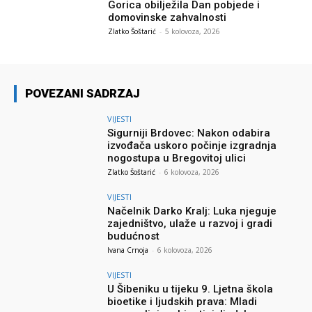
Gorica obilježila Dan pobjede i
domovinske zahvalnosti
Zlatko Šoštarić
-
5 kolovoza, 2026
POVEZANI SADRZAJ
VIJESTI
Sigurniji Brdovec: Nakon odabira
izvođača uskoro počinje izgradnja
nogostupa u Bregovitoj ulici
Zlatko Šoštarić
-
6 kolovoza, 2026
VIJESTI
Načelnik Darko Kralj: Luka njeguje
zajedništvo, ulaže u razvoj i gradi
budućnost
Ivana Crnoja
-
6 kolovoza, 2026
VIJESTI
U Šibeniku u tijeku 9. Ljetna škola
bioetike i ljudskih prava: Mladi