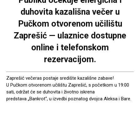
Publiku očekuje energična i
duhovita kazališna večer u
Pučkom otvorenom učilištu
Zaprešić — ulaznice dostupne
online i telefonskom
rezervacijom.
Zaprešić večeras postaje središte kazališne zabave!
U
Pučkom otvorenom učilištu Zaprešić
, s početkom u
19:00
sati
, održat će se duhovita i životno iskrena
predstava
„Bankrot“
, u izvedbi poznatog dvojca
Aleksa i Bare
.