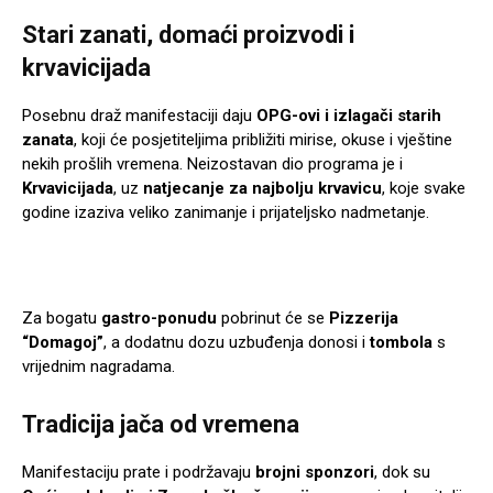
Stari zanati, domaći proizvodi i
krvavicijada
Posebnu draž manifestaciji daju
OPG-ovi i izlagači starih
zanata
, koji će posjetiteljima približiti mirise, okuse i vještine
nekih prošlih vremena. Neizostavan dio programa je i
Krvavicijada
, uz
natjecanje za najbolju krvavicu
, koje svake
godine izaziva veliko zanimanje i prijateljsko nadmetanje.
Za bogatu
gastro-ponudu
pobrinut će se
Pizzerija
“Domagoj”
, a dodatnu dozu uzbuđenja donosi i
tombola
s
vrijednim nagradama.
Tradicija jača od vremena
Manifestaciju prate i podržavaju
brojni sponzori
, dok su