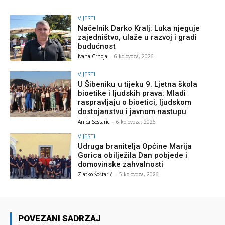
VIJESTI
Načelnik Darko Kralj: Luka njeguje
zajedništvo, ulaže u razvoj i gradi
budućnost
Ivana Crnoja
-
6 kolovoza, 2026
VIJESTI
U Šibeniku u tijeku 9. Ljetna škola
bioetike i ljudskih prava: Mladi
raspravljaju o bioetici, ljudskom
dostojanstvu i javnom nastupu
Anica Sostaric
-
6 kolovoza, 2026
VIJESTI
Udruga branitelja Općine Marija
Gorica obilježila Dan pobjede i
domovinske zahvalnosti
Zlatko Šoštarić
-
5 kolovoza, 2026
POVEZANI SADRZAJ