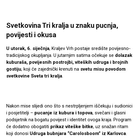
Svetkovina Tri kralja u znaku pucnja,
povijesti i okusa
U utorak, 6. siječnja
, Kraljev Vrh postaje središte povijesno-
tradicijskog okupljanja. U jutarnjim satima očekuje se
dolazak
kuburaša, povijesnih postrojbi, viteških udruga i brojnih
gostiju
, koji će zajednički krenuti na
svetu misu povodom
svetkovine Sveta tri kralja
.
Nakon mise slijedi ono što s nestrpljenjem iščekuju i sudionici
i posjetitelji –
pucanje iz kubura i topova
, svečani i glasni
podsjetnik na bogatu povijest i identitet ovoga kraja. Program
će dodatno obogatiti
prikaz viteške bitke
, uz snažan ritam
koji donosi
Udruga bubnjara “Carolosboom” iz Karlovca
.