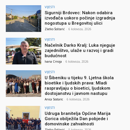
VIJESTI
Sigurniji Brdovec: Nakon odabira
izvođača uskoro počinje izgradnja
nogostupa u Bregovitoj ulici
Zlatko Šoštarić
-
6 kolovoza, 2026
VIJESTI
Načelnik Darko Kralj: Luka njeguje
zajedništvo, ulaže u razvoj i gradi
budućnost
Ivana Crnoja
-
6 kolovoza, 2026
VIJESTI
U Šibeniku u tijeku 9. Ljetna škola
bioetike i ljudskih prava: Mladi
raspravljaju o bioetici, ljudskom
dostojanstvu i javnom nastupu
Anica Sostaric
-
6 kolovoza, 2026
VIJESTI
Udruga branitelja Općine Marija
Gorica obilježila Dan pobjede i
domovinske zahvalnosti
Zlatko Šoštarić
-
5 kolovoza, 2026