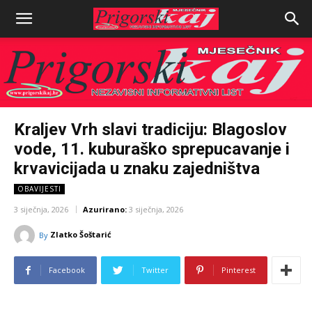
Kraljev Vrh slavi tradiciju: Blagoslov
vode, 11. kuburaško sprepucavanje i
krvavicijada u znaku zajedništva
OBAVIJESTI
3 siječnja, 2026
Azurirano:
3 siječnja, 2026
Zlatko Šoštarić
By
Facebook
Twitter
Pinterest