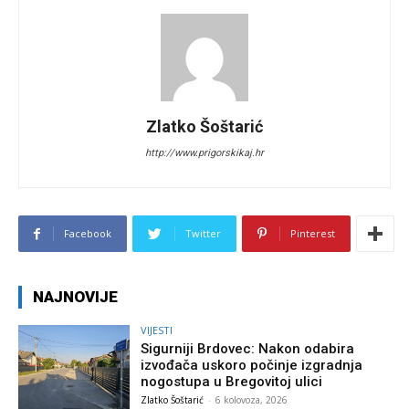
Zlatko Šoštarić
http://www.prigorskikaj.hr
Facebook
Twitter
Pinterest
NAJNOVIJE
VIJESTI
Sigurniji Brdovec: Nakon odabira
izvođača uskoro počinje izgradnja
nogostupa u Bregovitoj ulici
Zlatko Šoštarić
-
6 kolovoza, 2026