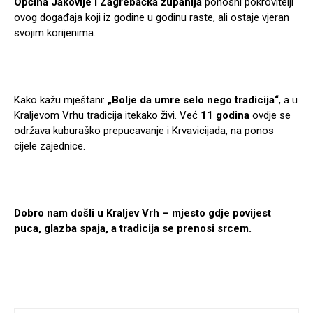
Općina Jakovlje i Zagrebačka županija
ponosni pokrovitelji
ovog događaja koji iz godine u godinu raste, ali ostaje vjeran
svojim korijenima.
Kako kažu mještani:
„Bolje da umre selo nego tradicija“
, a u
Kraljevom Vrhu tradicija itekako živi. Već
11 godina
ovdje se
održava kuburaško prepucavanje i Krvavicijada, na ponos
cijele zajednice.
Dobro nam došli u Kraljev Vrh – mjesto gdje povijest
puca, glazba spaja, a tradicija se prenosi srcem.