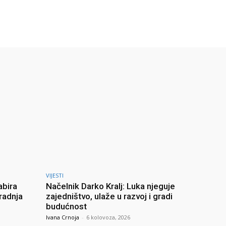
VIJESTI
abira
Načelnik Darko Kralj: Luka njeguje
radnja
zajedništvo, ulaže u razvoj i gradi
budućnost
Ivana Crnoja
-
6 kolovoza, 2026