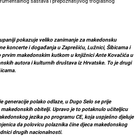
trumentalnog sastava i prepoznatljivog troglasnog
županiji pokazuje veliko zanimanje za makedonsku
e koncerte i događanja u Zaprešiću, Lužnici, Šibicama i
prvim makedonskim kutkom u knjižnici Ante Kovačića u
nskih autora i kulturnih društava iz Hrvatske. To je drugi
šicama.
ije generacije polako odlaze, u Dugo Selo se prije
akedonskih obitelji. Upravo je to potaknulo učiteljicu
kedonskog jezika po programu CE, koja uspješno djeluje
injenica da polovicu polaznika čine djeca makedonskog
adnici drugih nacionalnosti.