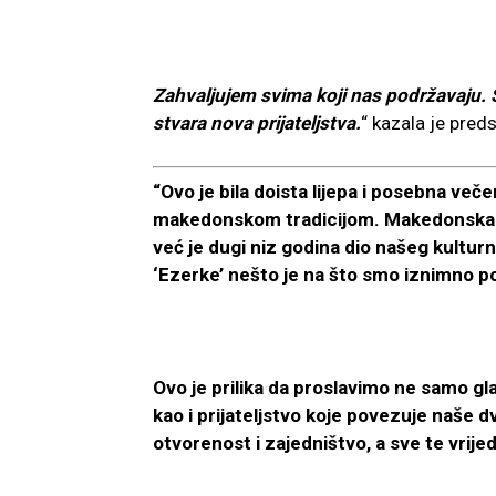
Zahvaljujem svima koji nas podržavaju. S
stvara nova prijateljstva.
“ kazala je pre
“Ovo je bila doista lijepa i posebna ve
makedonskom tradicijom. Makedonska v
već je dugi niz godina dio našeg kultur
‘Ezerke’ nešto je na što smo iznimno p
Ovo je prilika da proslavimo ne samo gl
kao i prijateljstvo koje povezuje naše dv
otvorenost i zajedništvo, a sve te vrij