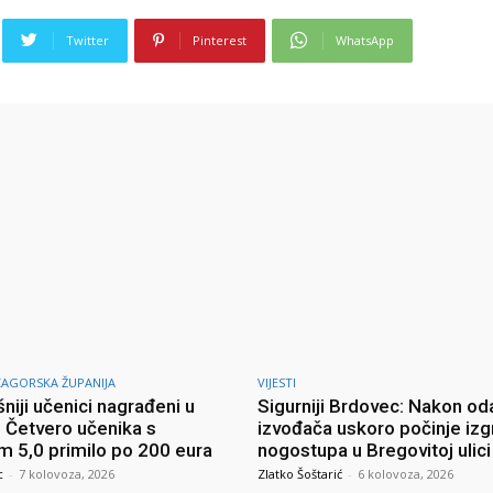
Twitter
Pinterest
WhatsApp
ZAGORSKA ŽUPANIJA
VIJESTI
niji učenici nagrađeni u
Sigurniji Brdovec: Nakon od
: Četvero učenika s
izvođača uskoro počinje izg
m 5,0 primilo po 200 eura
nogostupa u Bregovitoj ulici
c
-
7 kolovoza, 2026
Zlatko Šoštarić
-
6 kolovoza, 2026