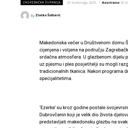
20 studenoga, 2025
Azurirano:
20 s
ZAGREBAČKA ŽUPANIJA
Zlatko Šoštarić
By
Makedonska večer u Društvenom domu Šib
cijenjena i voljena na području Zagrebačk
srdačna atmosfera. U glazbenom dijelu pro
uz pjesmu i ples posjetitelji su mogli raz
tradicionalnih tkanica. Nakon programa 
specijalitetima.
‘Ezerke’ su kroz godine postale svojevrs
Dubrovčanin koji je velik dio života djelo
predstavljati makedonsku glazbu na svakoj