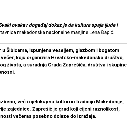
vaki ovakav događaj dokaz je da kultura spaja ljude i
dstavnica makedonske nacionalne manjine Lena Đapić.
čer u Šibicama, ispunjena veseljem, glazbom i bogatom
ečer, koju organizira Hrvatsko-makedonsko društvo,
nog života, a suradnja Grada Zaprešića, društva i skupine
onosni.
azbenu, već i cjelokupnu kulturnu tradiciju Makedonije,
ije zajednice. Zaprešić je grad koji cijeni raznolikost,
ednosti večeras posebno dolaze do izražaja.