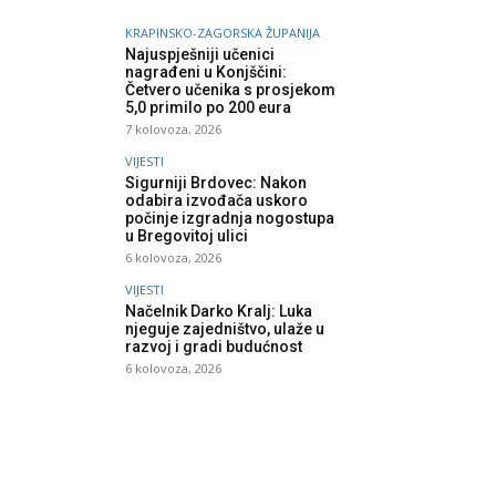
KRAPINSKO-ZAGORSKA ŽUPANIJA
Najuspješniji učenici
nagrađeni u Konjščini:
Četvero učenika s prosjekom
5,0 primilo po 200 eura
7 kolovoza, 2026
VIJESTI
Sigurniji Brdovec: Nakon
odabira izvođača uskoro
počinje izgradnja nogostupa
u Bregovitoj ulici
6 kolovoza, 2026
VIJESTI
Načelnik Darko Kralj: Luka
njeguje zajedništvo, ulaže u
razvoj i gradi budućnost
6 kolovoza, 2026