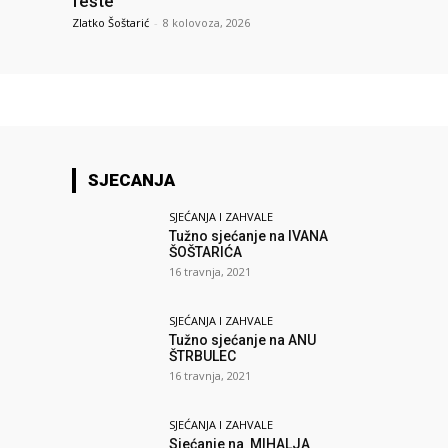
fešte
Zlatko Šoštarić
-
8 kolovoza, 2026
SJECANJA
SJEĆANJA I ZAHVALE
Tužno sjećanje na IVANA
ŠOŠTARIĆA
16 travnja, 2021
SJEĆANJA I ZAHVALE
Tužno sjećanje na ANU
ŠTRBULEC
16 travnja, 2021
SJEĆANJA I ZAHVALE
Sjećanje na MIHALJA