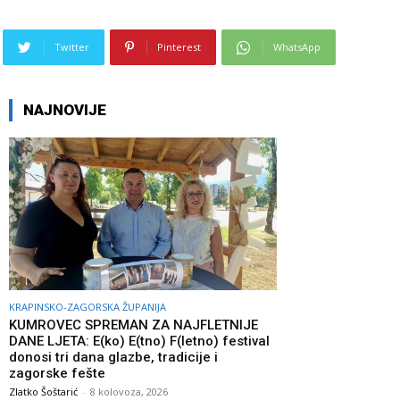
Twitter
Pinterest
WhatsApp
NAJNOVIJE
KRAPINSKO-ZAGORSKA ŽUPANIJA
KUMROVEC SPREMAN ZA NAJFLETNIJE
DANE LJETA: E(ko) E(tno) F(letno) festival
donosi tri dana glazbe, tradicije i
zagorske fešte
Zlatko Šoštarić
-
8 kolovoza, 2026