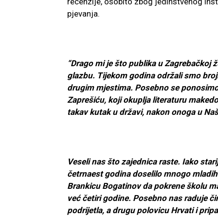
recenzije, osobito zbog jedinstvenog ins
pjevanja.
“Drago mi je što publika u Zagrebačkoj 
glazbu. Tijekom godina održali smo brojn
drugim mjestima. Posebno se ponosimo 
Zaprešiću, koji okuplja literaturu makedo
takav kutak u državi, nakon onoga u Na
Veseli nas što zajednica raste. Iako star
četrnaest godina doselilo mnogo mladih m
Brankicu Bogatinov da pokrene školu ma
već četiri godine. Posebno nas raduje č
podrijetla, a drugu polovicu Hrvati i prip