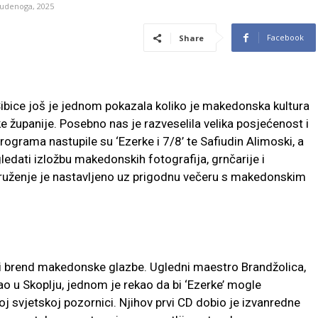
tudenoga, 2025
Facebook
Share
ice još je jednom pokazala koliko je makedonska kultura
e županije. Posebno nas je razveselila velika posjećenost i
grama nastupile su ‘Ezerke i 7/8’ te Safiudin Alimoski, a
gledati izložbu makedonskih fotografija, grnčarije i
druženje je nastavljeno uz prigodnu večeru s makedonskim
ni brend makedonske glazbe. Ugledni maestro Brandžolica,
vao u Skoplju, jednom je rekao da bi ‘Ezerke’ mogle
 svjetskoj pozornici. Njihov prvi CD dobio je izvanredne