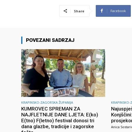
Facebook
Share
POVEZANI SADRZAJ
KRAPINSKO-ZAGORSKA ŽUPANIJA
KRAPINSKO-
KUMROVEC SPREMAN ZA
Najuspješ
NAJFLETNIJE DANE LJETA: E(ko)
Konjščini
E(tno) F(letno) festival donosi tri
prosjeko
dana glazbe, tradicije i zagorske
Anica Sostari