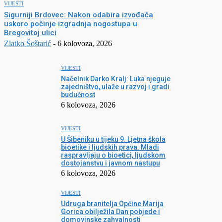
VIJESTI
Sigurniji Brdovec: Nakon odabira izvođača
uskoro počinje izgradnja nogostupa u
Bregovitoj ulici
Zlatko Šoštarić
-
6 kolovoza, 2026
VIJESTI
Načelnik Darko Kralj: Luka njeguje
zajedništvo, ulaže u razvoj i gradi
budućnost
6 kolovoza, 2026
VIJESTI
U Šibeniku u tijeku 9. Ljetna škola
bioetike i ljudskih prava: Mladi
raspravljaju o bioetici, ljudskom
dostojanstvu i javnom nastupu
6 kolovoza, 2026
VIJESTI
Udruga branitelja Općine Marija
Gorica obilježila Dan pobjede i
domovinske zahvalnosti