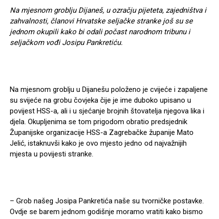
Na mjesnom groblju Dijaneš, u ozračju pijeteta, zajedništva i
zahvalnosti, članovi Hrvatske seljačke stranke još su se
jednom okupili kako bi odali počast narodnom tribunu i
seljačkom vođi Josipu Pankretiću.
Na mjesnom groblju u Dijanešu položeno je cvijeće i zapaljene
su svijeće na grobu čovjeka čije je ime duboko upisano u
povijest HSS-a, ali i u sjećanje brojnih štovatelja njegova lika i
djela. Okupljenima se tom prigodom obratio predsjednik
Županijske organizacije HSS-a Zagrebačke županije Mato
Jelić, istaknuvši kako je ovo mjesto jedno od najvažnijih
mjesta u povijesti stranke.
– Grob našeg Josipa Pankretića naše su tvorničke postavke.
Ovdje se barem jednom godišnje moramo vratiti kako bismo