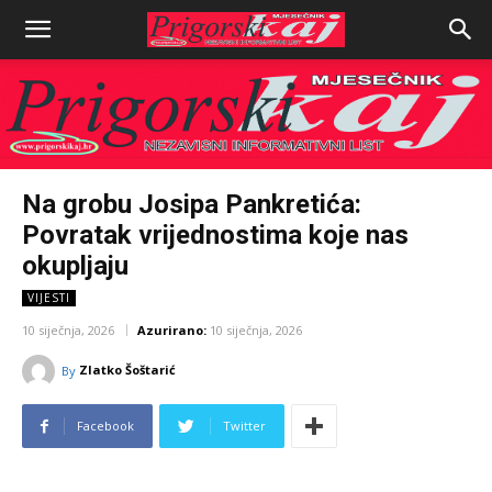
Na grobu Josipa Pankretića:
Povratak vrijednostima koje nas
okupljaju
VIJESTI
10 siječnja, 2026
Azurirano:
10 siječnja, 2026
Zlatko Šoštarić
By
Facebook
Twitter