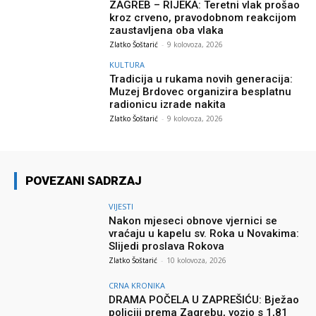
ZAGREB – RIJEKA: Teretni vlak prošao
kroz crveno, pravodobnom reakcijom
zaustavljena oba vlaka
Zlatko Šoštarić
-
9 kolovoza, 2026
KULTURA
Tradicija u rukama novih generacija:
Muzej Brdovec organizira besplatnu
radionicu izrade nakita
Zlatko Šoštarić
-
9 kolovoza, 2026
POVEZANI SADRZAJ
VIJESTI
Nakon mjeseci obnove vjernici se
vraćaju u kapelu sv. Roka u Novakima:
Slijedi proslava Rokova
Zlatko Šoštarić
-
10 kolovoza, 2026
CRNA KRONIKA
DRAMA POČELA U ZAPREŠIĆU: Bježao
policiji prema Zagrebu, vozio s 1,81