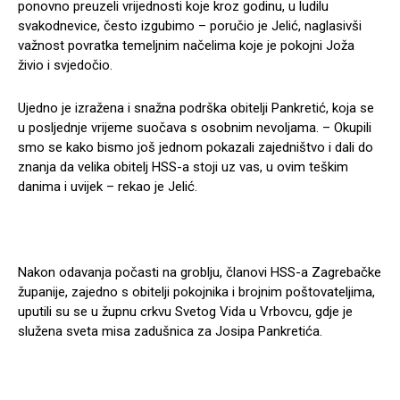
ponovno preuzeli vrijednosti koje kroz godinu, u ludilu
svakodnevice, često izgubimo – poručio je Jelić, naglasivši
važnost povratka temeljnim načelima koje je pokojni Joža
živio i svjedočio.
Ujedno je izražena i snažna podrška obitelji Pankretić, koja se
u posljednje vrijeme suočava s osobnim nevoljama. – Okupili
smo se kako bismo još jednom pokazali zajedništvo i dali do
znanja da velika obitelj HSS-a stoji uz vas, u ovim teškim
danima i uvijek – rekao je Jelić.
Nakon odavanja počasti na groblju, članovi HSS-a Zagrebačke
županije, zajedno s obitelji pokojnika i brojnim poštovateljima,
uputili su se u župnu crkvu Svetog Vida u Vrbovcu, gdje je
služena sveta misa zadušnica za Josipa Pankretića.