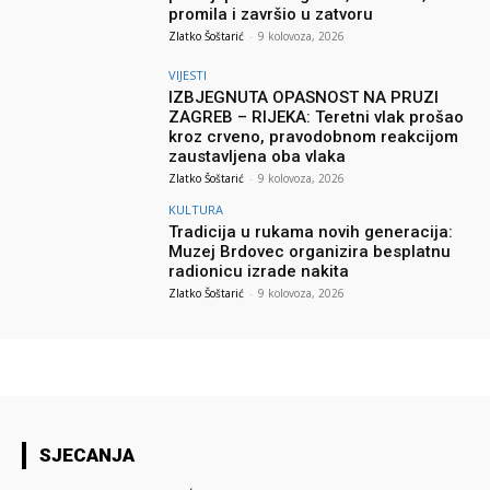
promila i završio u zatvoru
Zlatko Šoštarić
-
9 kolovoza, 2026
VIJESTI
IZBJEGNUTA OPASNOST NA PRUZI
ZAGREB – RIJEKA: Teretni vlak prošao
kroz crveno, pravodobnom reakcijom
zaustavljena oba vlaka
Zlatko Šoštarić
-
9 kolovoza, 2026
KULTURA
Tradicija u rukama novih generacija:
Muzej Brdovec organizira besplatnu
radionicu izrade nakita
Zlatko Šoštarić
-
9 kolovoza, 2026
SJECANJA