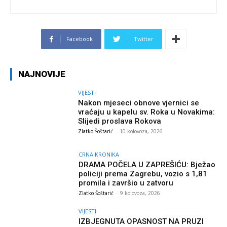
Facebook
Twitter
NAJNOVIJE
VIJESTI
Nakon mjeseci obnove vjernici se
vraćaju u kapelu sv. Roka u Novakima:
Slijedi proslava Rokova
Zlatko Šoštarić
-
10 kolovoza, 2026
CRNA KRONIKA
DRAMA POČELA U ZAPREŠIĆU: Bježao
policiji prema Zagrebu, vozio s 1,81
promila i završio u zatvoru
Zlatko Šoštarić
-
9 kolovoza, 2026
VIJESTI
IZBJEGNUTA OPASNOST NA PRUZI