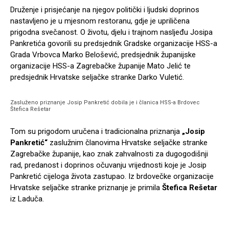
Druženje i prisjećanje na njegov politički i ljudski doprinos
nastavljeno je u mjesnom restoranu, gdje je upriličena
prigodna svečanost. O životu, djelu i trajnom nasljeđu Josipa
Pankretića govorili su predsjednik Gradske organizacije HSS-a
Grada Vrbovca Marko Belošević, predsjednik županijske
organizacije HSS-a Zagrebačke županije Mato Jelić te
predsjednik Hrvatske seljačke stranke Darko Vuletić.
Zasluženo priznanje Josip Pankretić dobila je i članica HSS-a Brdovec
Štefica Rešetar
Tom su prigodom uručena i tradicionalna priznanja
„Josip
Pankretić“
zaslužnim članovima Hrvatske seljačke stranke
Zagrebačke županije, kao znak zahvalnosti za dugogodišnji
rad, predanost i doprinos očuvanju vrijednosti koje je Josip
Pankretić cijeloga života zastupao. Iz brdovečke organizacije
Hrvatske seljačke stranke priznanje je primila
Štefica Rešetar
iz Laduča.