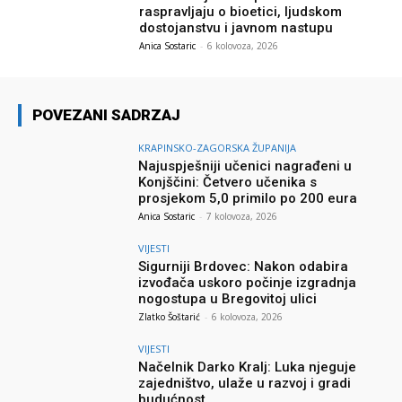
raspravljaju o bioetici, ljudskom
dostojanstvu i javnom nastupu
Anica Sostaric
-
6 kolovoza, 2026
POVEZANI SADRZAJ
KRAPINSKO-ZAGORSKA ŽUPANIJA
Najuspješniji učenici nagrađeni u
Konjščini: Četvero učenika s
prosjekom 5,0 primilo po 200 eura
Anica Sostaric
-
7 kolovoza, 2026
VIJESTI
Sigurniji Brdovec: Nakon odabira
izvođača uskoro počinje izgradnja
nogostupa u Bregovitoj ulici
Zlatko Šoštarić
-
6 kolovoza, 2026
VIJESTI
Načelnik Darko Kralj: Luka njeguje
zajedništvo, ulaže u razvoj i gradi
budućnost