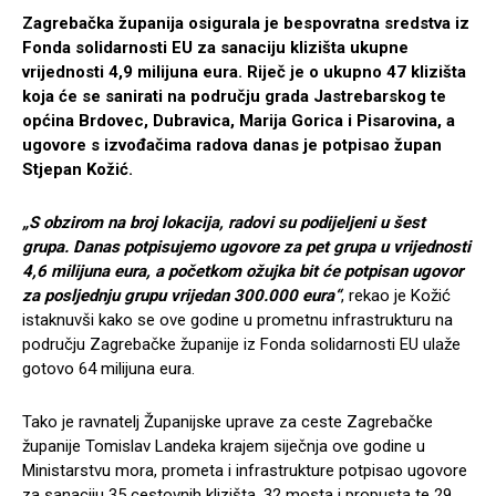
Zagrebačka županija osigurala je bespovratna sredstva iz
Fonda solidarnosti EU za sanaciju klizišta ukupne
vrijednosti 4,9 milijuna eura. Riječ je o ukupno 47 klizišta
koja će se sanirati na području grada Jastrebarskog te
općina Brdovec, Dubravica, Marija Gorica i Pisarovina, a
ugovore s izvođačima radova danas je potpisao župan
Stjepan Kožić.
„S obzirom na broj lokacija, radovi su podijeljeni u šest
grupa. Danas potpisujemo ugovore za pet grupa u vrijednosti
4,6 milijuna eura, a početkom ožujka bit će potpisan ugovor
za posljednju grupu vrijedan 300.000 eura“
, rekao je Kožić
istaknuvši kako se ove godine u prometnu infrastrukturu na
području Zagrebačke županije iz Fonda solidarnosti EU ulaže
gotovo 64 milijuna eura.
Tako je ravnatelj Županijske uprave za ceste Zagrebačke
županije Tomislav Landeka krajem siječnja ove godine u
Ministarstvu mora, prometa i infrastrukture potpisao ugovore
za sanaciju 35 cestovnih klizišta, 32 mosta i propusta te 29