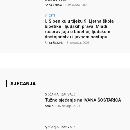
Ivana Crnoja
-
6 kolovoza, 2026
VIJESTI
U Šibeniku u tijeku 9. Ljetna škola
bioetike i ljudskih prava: Mladi
raspravljaju o bioetici, ljudskom
dostojanstvu i javnom nastupu
Anica Sostaric
-
6 kolovoza, 2026
SJECANJA
SJEĆANJA I ZAHVALE
Tužno sjećanje na IVANA ŠOŠTARIĆA
admin
-
16 travnja, 2021
SJEĆANJA I ZAHVALE