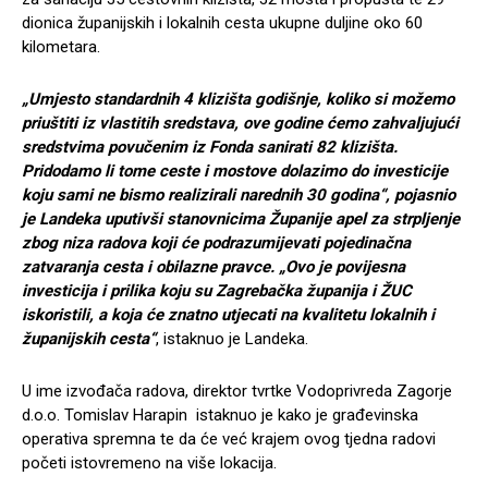
dionica županijskih i lokalnih cesta ukupne duljine oko 60
kilometara.
„Umjesto standardnih 4 klizišta godišnje, koliko si možemo
priuštiti iz vlastitih sredstava, ove godine ćemo zahvaljujući
sredstvima povučenim iz Fonda sanirati 82 klizišta.
Pridodamo li tome ceste i mostove dolazimo do investicije
koju sami ne bismo realizirali narednih 30 godina“, pojasnio
je Landeka uputivši stanovnicima Županije apel za strpljenje
zbog niza radova koji će podrazumijevati pojedinačna
zatvaranja cesta i obilazne pravce. „Ovo je povijesna
investicija i prilika koju su Zagrebačka županija i ŽUC
iskoristili, a koja će znatno utjecati na kvalitetu lokalnih i
županijskih cesta“
, istaknuo je Landeka.
U ime izvođača radova, direktor tvrtke Vodoprivreda Zagorje
d.o.o. Tomislav Harapin istaknuo je kako je građevinska
operativa spremna te da će već krajem ovog tjedna radovi
početi istovremeno na više lokacija.