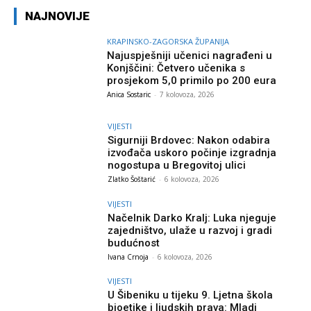
NAJNOVIJE
KRAPINSKO-ZAGORSKA ŽUPANIJA
Najuspješniji učenici nagrađeni u
Konjščini: Četvero učenika s
prosjekom 5,0 primilo po 200 eura
Anica Sostaric
-
7 kolovoza, 2026
VIJESTI
Sigurniji Brdovec: Nakon odabira
izvođača uskoro počinje izgradnja
nogostupa u Bregovitoj ulici
Zlatko Šoštarić
-
6 kolovoza, 2026
VIJESTI
Načelnik Darko Kralj: Luka njeguje
zajedništvo, ulaže u razvoj i gradi
budućnost
Ivana Crnoja
-
6 kolovoza, 2026
VIJESTI
U Šibeniku u tijeku 9. Ljetna škola
bioetike i ljudskih prava: Mladi