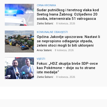
CRNA KRONIKA
Sudar putničkog i teretnog vlaka kod
Svetog Ivana Žabnog: Ozlijeđeno 20
osoba, intervenirala 51 vatrogasca
Zlatko Šoštarić
-
8 kolovoza, 2026
KOMUNALNE OBAVIJESTI
Općina Jakovlje upozorava: Nastavi li
se nepropisno odlaganje otpada,
zeleni otoci mogli bi biti uklonjeni
Anica Sostaric
-
8 kolovoza, 2026
VIJESTI
Fokus: „HDZ skuplja bivše SDP-ovce
kao Pokémone – dvije su to strane
iste medalje“
Zlatko Šoštarić
-
8 kolovoza, 2026