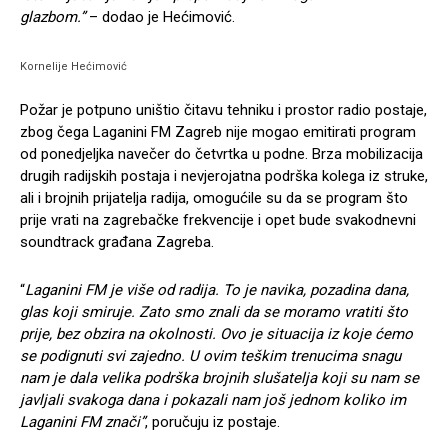
glazbom.”
– dodao je Hećimović.
Kornelije Hećimović
Požar je potpuno uništio čitavu tehniku i prostor radio postaje,
zbog čega Laganini FM Zagreb nije mogao emitirati program
od ponedjeljka navečer do četvrtka u podne. Brza mobilizacija
drugih radijskih postaja i nevjerojatna podrška kolega iz struke,
ali i brojnih prijatelja radija, omogućile su da se program što
prije vrati na zagrebačke frekvencije i opet bude svakodnevni
soundtrack građana Zagreba.
“
Laganini FM je više od radija. To je navika, pozadina dana,
glas koji smiruje. Zato smo znali da se moramo vratiti što
prije, bez obzira na okolnosti. Ovo je situacija iz koje ćemo
se podignuti svi zajedno. U ovim teškim trenucima snagu
nam je dala velika podrška brojnih slušatelja koji su nam se
javljali svakoga dana i pokazali nam još jednom koliko im
Laganini FM znači”
, poručuju iz postaje.