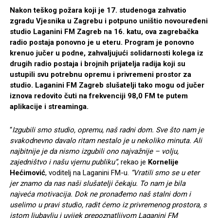
Nakon teškog požara koji je 17. studenoga zahvatio
zgradu Vjesnika u Zagrebu i potpuno uništio novouređeni
studio Laganini FM Zagreb na 16. katu, ova zagrebačka
radio postaja ponovno je u eteru. Program je ponovno
krenuo jučer u podne, zahvaljujući solidarnosti kolega iz
drugih radio postaja i brojnih prijatelja radija koji su
ustupili svu potrebnu opremu i privremeni prostor za
studio. Laganini FM Zagreb slušatelji tako mogu od jučer
iznova redovito čuti na frekvenciji 98,0 FM te putem
aplikacije i streaminga.
“
Izgubili smo studio, opremu, naš radni dom. Sve što nam je
svakodnevno davalo ritam nestalo je u nekoliko minuta. Ali
najbitnije je da nismo izgubili ono najvažnije – volju,
zajedništvo i našu vjernu publiku”
, rekao je
Kornelije
Hećimović
, voditelj na Laganini FM-u.
“
Vratili smo se u eter
jer znamo da nas naši slušatelji čekaju. To nam je bila
najveća motivacija. Dok ne pronađemo naš stalni dom i
uselimo u pravi studio, radit ćemo iz privremenog prostora, s
istom ljubavlju i uvijek prepoznatljivom Laganini FM