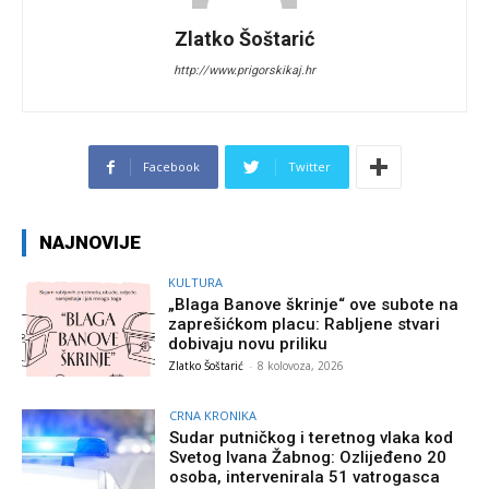
Zlatko Šoštarić
http://www.prigorskikaj.hr
Facebook
Twitter
NAJNOVIJE
KULTURA
„Blaga Banove škrinje“ ove subote na
zaprešićkom placu: Rabljene stvari
dobivaju novu priliku
Zlatko Šoštarić
-
8 kolovoza, 2026
CRNA KRONIKA
Sudar putničkog i teretnog vlaka kod
Svetog Ivana Žabnog: Ozlijeđeno 20
osoba, intervenirala 51 vatrogasca