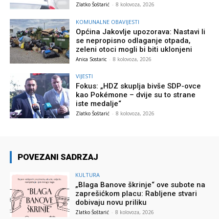
Zlatko Šoštarić
-
8 kolovoza, 2026
KOMUNALNE OBAVIJESTI
Općina Jakovlje upozorava: Nastavi li
se nepropisno odlaganje otpada,
zeleni otoci mogli bi biti uklonjeni
Anica Sostaric
-
8 kolovoza, 2026
VIJESTI
Fokus: „HDZ skuplja bivše SDP-ovce
kao Pokémone – dvije su to strane
iste medalje“
Zlatko Šoštarić
-
8 kolovoza, 2026
POVEZANI SADRZAJ
KULTURA
„Blaga Banove škrinje“ ove subote na
zaprešićkom placu: Rabljene stvari
dobivaju novu priliku
Zlatko Šoštarić
-
8 kolovoza, 2026