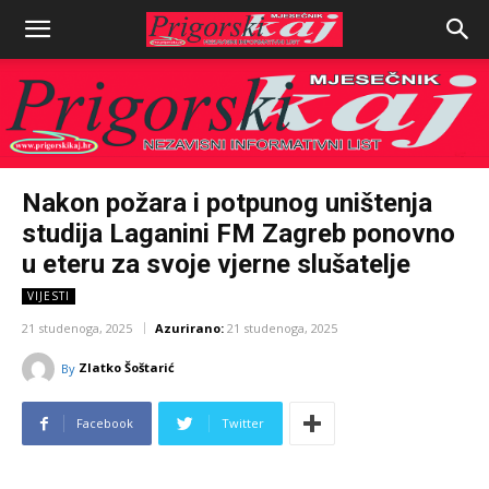
Nakon požara i potpunog uništenja
studija Laganini FM Zagreb ponovno
u eteru za svoje vjerne slušatelje
VIJESTI
21 studenoga, 2025
Azurirano:
21 studenoga, 2025
Zlatko Šoštarić
By
Facebook
Twitter