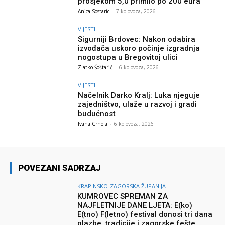
prosjekom 5,0 primilo po 200 eura
Anica Sostaric
-
7 kolovoza, 2026
VIJESTI
Sigurniji Brdovec: Nakon odabira
izvođača uskoro počinje izgradnja
nogostupa u Bregovitoj ulici
Zlatko Šoštarić
-
6 kolovoza, 2026
VIJESTI
Načelnik Darko Kralj: Luka njeguje
zajedništvo, ulaže u razvoj i gradi
budućnost
Ivana Crnoja
-
6 kolovoza, 2026
POVEZANI SADRZAJ
KRAPINSKO-ZAGORSKA ŽUPANIJA
KUMROVEC SPREMAN ZA
NAJFLETNIJE DANE LJETA: E(ko)
E(tno) F(letno) festival donosi tri dana
glazbe, tradicije i zagorske fešte