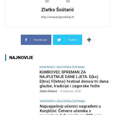
Zlatko Šoštarić
http://www.prigorskikaj.hr
Facebook
Twitter
NAJNOVIJE
KRAPINSKO-ZAGORSKA ŽUPANIJA
KUMROVEC SPREMAN ZA
NAJFLETNIJE DANE LJETA: E(ko)
E(tno) F(letno) festival donosi tri dana
glazbe, tradicije i zagorske fešte
Zlatko Šoštarić
-
8 kolovoza, 2026
KRAPINSKO-ZAGORSKA ŽUPANIJA
Najuspješniji učenici nagrađeni u
Konjščini: Četvero učenika s