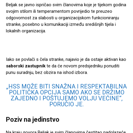
Beljak se javno ispričao svim članovima koje je tijekom godina
svojim stilom ili temperamentom povrijedio te preuzeo
odgovornost za slabosti u organizacijskom funkcioniranju
stranke, posebno u komunikaciji između središnjih tijela i
lokalnih organizacija.
Iako se povlači s čela stranke, najavio je da ostaje aktivan kao
saborski zastupnik
te da će novom predsjedniku ponuditi
punu suradnju, bez obzira na ishod izbora.
„HSS MOŽE BITI SNAŽNA I RESPEKTABILNA
POLITIČKA OPCIJA SAMO AKO SE DRŽIMO
ZAJEDNO I POŠTUJEMO VOLJU VEĆINE“,
PORUČIO JE.
Poziv na jedinstvo
Na kraju govora Beljak je svim članovima čestitao nadolazeće