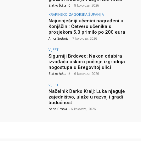
Zlatko Šoštarić
-
8 kolovoza, 2026
KRAPINSKO-ZAGORSKA ŽUPANIJA
Najuspješniji učenici nagrađeni u
Konjščini: Četvero učenika s
prosjekom 5,0 primilo po 200 eura
Anica Sostaric
-
7 kolovoza, 2026
VIJESTI
Sigurniji Brdovec: Nakon odabira
izvođača uskoro počinje izgradnja
nogostupa u Bregovitoj ulici
Zlatko Šoštarić
-
6 kolovoza, 2026
VIJESTI
Načelnik Darko Kralj: Luka njeguje
zajedništvo, ulaže u razvoj i gradi
budućnost
Ivana Crnoja
-
6 kolovoza, 2026