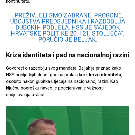
kontinuitetu.
„PREŽIVJELI SMO ZABRANE, PROGONE,
UBOJSTVA PREDSJEDNIKA I RAZDOBLJA
DUBOKIH PODJELA. HSS JE SVJEDOK
HRVATSKE POLITIKE 20. I 21. STOLJEĆA“,
PORUČIO JE BELJAK.
Kriza identiteta i pad na nacionalnoj razini
Govoreći o razdoblju svog mandata, Beljak je priznao kako
HSS posljednjih deset godina prolazi kroz
krizu identiteta
,
osobito nakon gubitka utjecaja na nacionalnoj razini. Kao
ključnu pogrešku naveo je podcjenjivanje važnosti
sudjelovanja u vlasti.