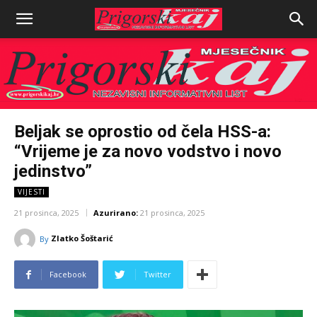
Beljak se oprostio od čela HSS-a:
“Vrijeme je za novo vodstvo i novo
jedinstvo”
VIJESTI
21 prosinca, 2025
Azurirano:
21 prosinca, 2025
Zlatko Šoštarić
By
Facebook
Twitter