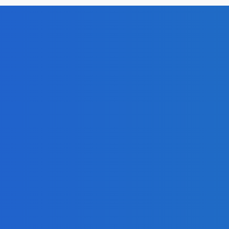
tovo 13,9 milijuna eura:
Otvorene prijave za 3. 
a 104 projekta
teatra
ić
-
9 kolovoza, 2026
Zlatko Šoštarić
-
9 kolovoz
A
VALE
e na IVANA ŠOŠTARIĆA
21