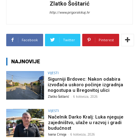
Zlatko Šoštarić
http://www.prigorskikaj.hr
Facebook
Twitter
Pinterest
NAJNOVIJE
VIJESTI
Sigurniji Brdovec: Nakon odabira
izvođača uskoro počinje izgradnja
nogostupa u Bregovitoj ulici
Zlatko Šoštarić
-
6 kolovoza, 2026
VIJESTI
Načelnik Darko Kralj: Luka njeguje
zajedništvo, ulaže u razvoj i gradi
budućnost
Ivana Crnoja
-
6 kolovoza, 2026