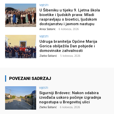
VIJESTI
U Šibeniku u tijeku 9. Ljetna škola
bioetike i ljudskih prava: Mladi
raspravljaju o bioetici, ljudskom
dostojanstvu i javnom nastupu
Anica Sostaric
-
6 kolovoza, 2026
VIJESTI
Udruga branitelja Općine Marija
Gorica obilježila Dan pobjede i
domovinske zahvalnosti
Zlatko Šoštarić
-
5 kolovoza, 2026
POVEZANI SADRZAJ
VIJESTI
Sigurniji Brdovec: Nakon odabira
izvođača uskoro počinje izgradnja
nogostupa u Bregovitoj ulici
Zlatko Šoštarić
-
6 kolovoza, 2026