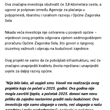
Ova značajna investicija obuhvatit će 3,8 kilometara ceste, a
ugovor je potpisan između Agencije za plaćanja u
poljoprivredi, ribarstvu i ruralnom razvoju i Općine Zagorska
Sela.
Nikada veća investicija nije ostvarena u povijesti općine –
vrijednost ovog projekta odgovara cijelom sedmogodišnjem
proračunu Općine Zagorska Sela, što govori o njegovoj
izuzetnoj važnosti i utjecaju na budućnost zajednice.
Ovaj projekt ne samo da će poboljšati infrastrukturu, već će
značajno unaprijediti kvalitetu života mještana i unaprijediti
uvjete za daljnji razvoj općine.
“Nije bilo lako, ali uspjeli smo. Veseli me realizacija ovog
projekta koja će početi u 2025. godini. Ova godina nije
mogla završiti ljepše, a početak 2025. donosi nam novu
priliku da zajedno nastavimo graditi našu budućnost. Ova
investicija nije samo ulaganje u cestu, već ulaganje u našu
zajednicu i našu svakodnevicu”
– naglasila je načelnica