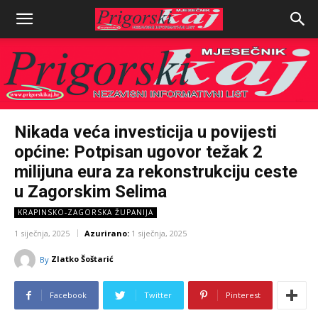
Nikada veća investicija u povijesti
općine: Potpisan ugovor težak 2
milijuna eura za rekonstrukciju ceste
u Zagorskim Selima
KRAPINSKO-ZAGORSKA ŽUPANIJA
1 siječnja, 2025
Azurirano:
1 siječnja, 2025
Zlatko Šoštarić
By
Facebook
Twitter
Pinterest