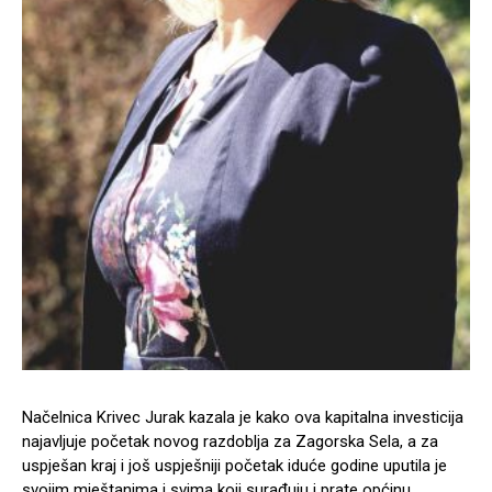
Načelnica Krivec Jurak kazala je kako ova kapitalna investicija
najavljuje početak novog razdoblja za Zagorska Sela, a za
uspješan kraj i još uspješniji početak iduće godine uputila je
svojim mještanima i svima koji surađuju i prate općinu