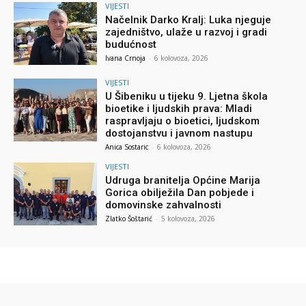
VIJESTI
Načelnik Darko Kralj: Luka njeguje
zajedništvo, ulaže u razvoj i gradi
budućnost
Ivana Crnoja
-
6 kolovoza, 2026
VIJESTI
U Šibeniku u tijeku 9. Ljetna škola
bioetike i ljudskih prava: Mladi
raspravljaju o bioetici, ljudskom
dostojanstvu i javnom nastupu
Anica Sostaric
-
6 kolovoza, 2026
VIJESTI
Udruga branitelja Općine Marija
Gorica obilježila Dan pobjede i
domovinske zahvalnosti
Zlatko Šoštarić
-
5 kolovoza, 2026