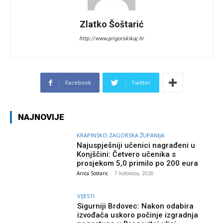
Zlatko Šoštarić
http://www.prigorskikaj.hr
Facebook
Twitter
NAJNOVIJE
KRAPINSKO-ZAGORSKA ŽUPANIJA
Najuspješniji učenici nagrađeni u
Konjščini: Četvero učenika s
prosjekom 5,0 primilo po 200 eura
Anica Sostaric
-
7 kolovoza, 2026
VIJESTI
Sigurniji Brdovec: Nakon odabira
izvođača uskoro počinje izgradnja