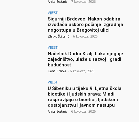
Anica Sostaric
-
7 kolovoza, 2026
VIJESTI
Sigurniji Brdovec: Nakon odabira
izvođača uskoro počinje izgradnja
nogostupa u Bregovitoj ulici
Zlatko Šoštarić
-
6 kolovoza, 2026
VIJESTI
Načelnik Darko Kralj: Luka njeguje
zajedništvo, ulaže u razvoj i gradi
budućnost
Ivana Crnoja
-
6 kolovoza, 2026
VIJESTI
U Šibeniku u tijeku 9. Ljetna škola
bioetike i ljudskih prava: Mladi
raspravljaju o bioetici, ljudskom
dostojanstvu i javnom nastupu
Anica Sostaric
-
6 kolovoza, 2026