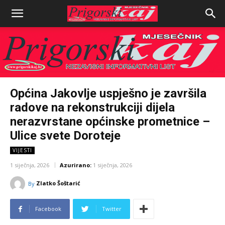
Općina Jakovlje uspješno je završila
radove na rekonstrukciji dijela
nerazvrstane općinske prometnice –
Ulice svete Doroteje
VIJESTI
1 siječnja, 2026
Azurirano:
1 siječnja, 2026
Zlatko Šoštarić
By
Facebook
Twitter