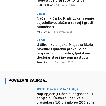
nogostupa u Bregovitoj ulici
Zlatko Šoštarić
-
6 kolovoza, 2026
VIJESTI
Načelnik Darko Kralj: Luka njeguje
zajedništvo, ulaže u razvoj i gradi
budućnost
Ivana Crnoja
-
6 kolovoza, 2026
VIJESTI
U Šibeniku u tijeku 9. Ljetna škola
bioetike i ljudskih prava: Mladi
raspravljaju o bioetici, ljudskom
dostojanstvu i javnom nastupu
Anica Sostaric
-
6 kolovoza, 2026
POVEZANI SADRZAJ
KRAPINSKO-ZAGORSKA ŽUPANIJA
Najuspješniji učenici nagrađeni u
Konjščini: Četvero učenika s
prosjekom 5,0 primilo po 200 eura