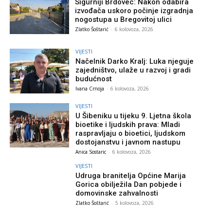
Sigurniji Brdovec: Nakon odabira
izvođača uskoro počinje izgradnja
nogostupa u Bregovitoj ulici
Zlatko Šoštarić
-
6 kolovoza, 2026
VIJESTI
Načelnik Darko Kralj: Luka njeguje
zajedništvo, ulaže u razvoj i gradi
budućnost
Ivana Crnoja
-
6 kolovoza, 2026
VIJESTI
U Šibeniku u tijeku 9. Ljetna škola
bioetike i ljudskih prava: Mladi
raspravljaju o bioetici, ljudskom
dostojanstvu i javnom nastupu
Anica Sostaric
-
6 kolovoza, 2026
VIJESTI
Udruga branitelja Općine Marija
Gorica obilježila Dan pobjede i
domovinske zahvalnosti
Zlatko Šoštarić
-
5 kolovoza, 2026