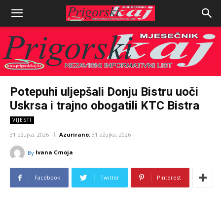
Potepuhi uljepšali Donju Bistru uoči
Uskrsa i trajno obogatili KTC Bistra
VIJESTI
31 ožujka, 2026
Azurirano:
31 ožujka, 2026
Ivana Crnoja
By
Facebook
Twitter
Pinterest