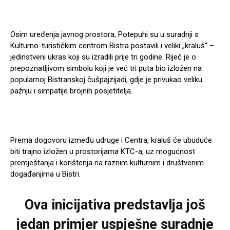
Osim uređenja javnog prostora, Potepuhi su u suradnji s
Kulturno-turističkim centrom Bistra postavili i veliki „kraluš“ –
jedinstveni ukras koji su izradili prije tri godine. Riječ je o
prepoznatljivom simbolu koji je već tri puta bio izložen na
popularnoj Bistranskoj čušpajzijadi, gdje je privukao veliku
pažnju i simpatije brojnih posjetitelja.
Prema dogovoru između udruge i Centra, kraluš će ubuduće
biti trajno izložen u prostorijama KTC-a, uz mogućnost
premještanja i korištenja na raznim kulturnim i društvenim
događanjima u Bistri.
Ova inicijativa predstavlja još
jedan primjer uspješne suradnje