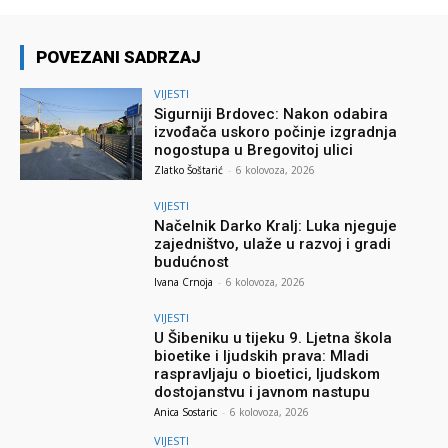
POVEZANI SADRZAJ
VIJESTI
Sigurniji Brdovec: Nakon odabira
izvođača uskoro počinje izgradnja
nogostupa u Bregovitoj ulici
Zlatko Šoštarić
-
6 kolovoza, 2026
VIJESTI
Načelnik Darko Kralj: Luka njeguje
zajedništvo, ulaže u razvoj i gradi
budućnost
Ivana Crnoja
-
6 kolovoza, 2026
VIJESTI
U Šibeniku u tijeku 9. Ljetna škola
bioetike i ljudskih prava: Mladi
raspravljaju o bioetici, ljudskom
dostojanstvu i javnom nastupu
Anica Sostaric
-
6 kolovoza, 2026
VIJESTI