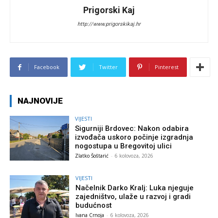
Prigorski Kaj
http://www.prigorskikaj.hr
Facebook
Twitter
Pinterest
NAJNOVIJE
VIJESTI
Sigurniji Brdovec: Nakon odabira
izvođača uskoro počinje izgradnja
nogostupa u Bregovitoj ulici
Zlatko Šoštarić
-
6 kolovoza, 2026
VIJESTI
Načelnik Darko Kralj: Luka njeguje
zajedništvo, ulaže u razvoj i gradi
budućnost
Ivana Crnoja
-
6 kolovoza, 2026