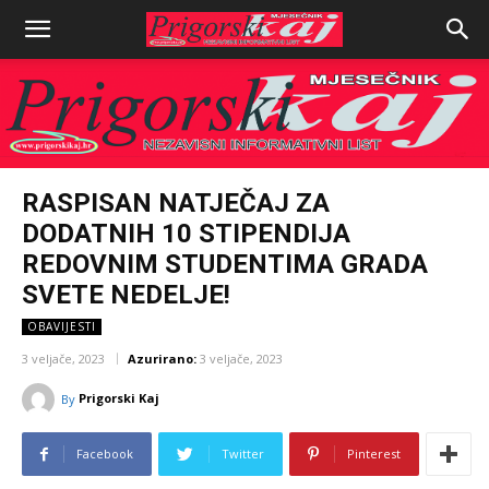
RASPISAN NATJEČAJ ZA
DODATNIH 10 STIPENDIJA
REDOVNIM STUDENTIMA GRADA
SVETE NEDELJE!
OBAVIJESTI
3 veljače, 2023
Azurirano:
3 veljače, 2023
Prigorski Kaj
By
Facebook
Twitter
Pinterest