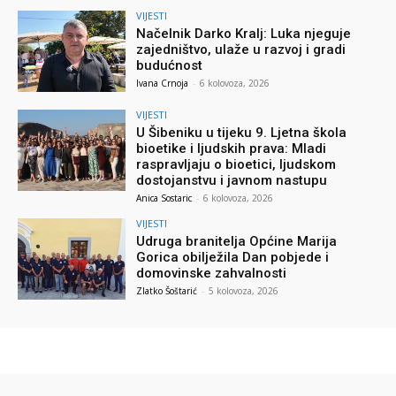
VIJESTI
Načelnik Darko Kralj: Luka njeguje
zajedništvo, ulaže u razvoj i gradi
budućnost
Ivana Crnoja
-
6 kolovoza, 2026
VIJESTI
U Šibeniku u tijeku 9. Ljetna škola
bioetike i ljudskih prava: Mladi
raspravljaju o bioetici, ljudskom
dostojanstvu i javnom nastupu
Anica Sostaric
-
6 kolovoza, 2026
VIJESTI
Udruga branitelja Općine Marija
Gorica obilježila Dan pobjede i
domovinske zahvalnosti
Zlatko Šoštarić
-
5 kolovoza, 2026