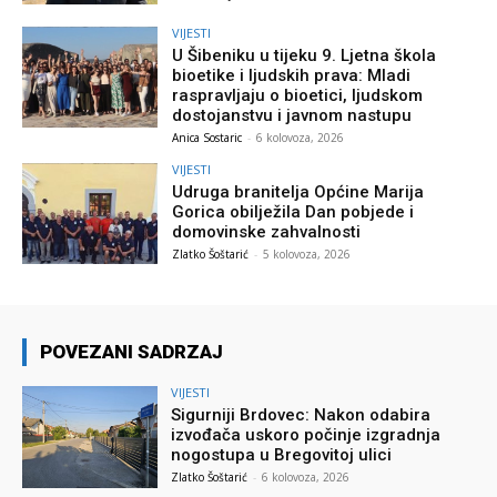
VIJESTI
U Šibeniku u tijeku 9. Ljetna škola
bioetike i ljudskih prava: Mladi
raspravljaju o bioetici, ljudskom
dostojanstvu i javnom nastupu
Anica Sostaric
-
6 kolovoza, 2026
VIJESTI
Udruga branitelja Općine Marija
Gorica obilježila Dan pobjede i
domovinske zahvalnosti
Zlatko Šoštarić
-
5 kolovoza, 2026
POVEZANI SADRZAJ
VIJESTI
Sigurniji Brdovec: Nakon odabira
izvođača uskoro počinje izgradnja
nogostupa u Bregovitoj ulici
Zlatko Šoštarić
-
6 kolovoza, 2026