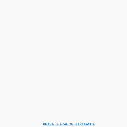
uključiva lokalna politika mora ostati temelj rada Općinskog vijeća.
Zlatko Šoštarić
http://www.prigorskikaj.hr
Facebook
Twitter
Pinterest
WhatsApp
NAJNOVIJE
KRAPINSKO-ZAGORSKA ŽUPANIJA