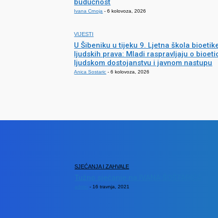
budućnost
Ivana Crnoja
-
6 kolovoza, 2026
VIJESTI
U Šibeniku u tijeku 9. Ljetna škola bioetike
ljudskih prava: Mladi raspravljaju o bioetic
ljudskom dostojanstvu i javnom nastupu
Anica Sostaric
-
6 kolovoza, 2026
SJECANJA
SJEĆANJA I ZAHVALE
Tužno sjećanje na IVANA ŠOŠTARIĆA
admin
-
16 travnja, 2021