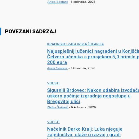
Anica Sostaric
-
6 kolovoza, 2026
POVEZANI SADRZAJ
KRAPINSKO-ZAGORSKA ŽUPANIJA
Najuspješniji učenici nagrađeni u Konjšči
Četvero učenika s prosjekom 5,0 primilo 
200 eura
Anica Sostaric
-
7 kolovoza, 2026
VIJESTI
Sigurniji Brdovec: Nakon odabira izvođač
uskoro počinje izgradnja nogostupa u
Bregovitoj ulici
Zlatko Šoštarić
-
6 kolovoza, 2026
VIJESTI
Načelnik Darko Kralj: Luka njeguje
zajedništvo, ulaže u razvoj i gradi