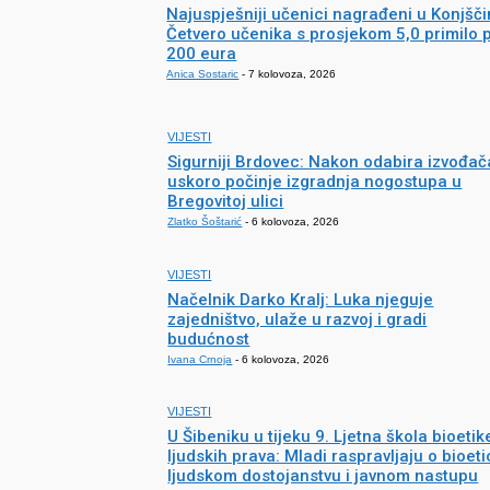
Najuspješniji učenici nagrađeni u Konjšči
Četvero učenika s prosjekom 5,0 primilo 
200 eura
Anica Sostaric
-
7 kolovoza, 2026
VIJESTI
Sigurniji Brdovec: Nakon odabira izvođač
uskoro počinje izgradnja nogostupa u
Bregovitoj ulici
Zlatko Šoštarić
-
6 kolovoza, 2026
VIJESTI
Načelnik Darko Kralj: Luka njeguje
zajedništvo, ulaže u razvoj i gradi
budućnost
Ivana Crnoja
-
6 kolovoza, 2026
VIJESTI
U Šibeniku u tijeku 9. Ljetna škola bioetike
ljudskih prava: Mladi raspravljaju o bioetic
ljudskom dostojanstvu i javnom nastupu