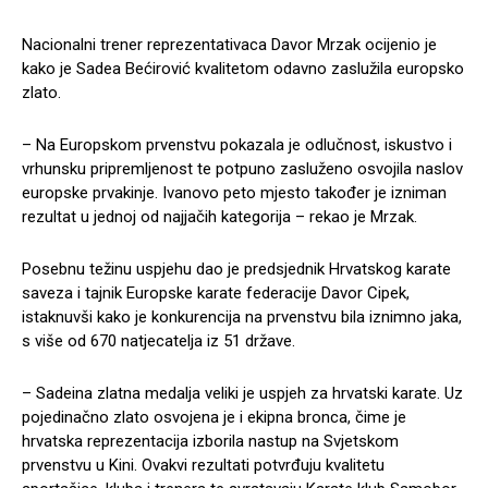
Nacionalni trener reprezentativaca Davor Mrzak ocijenio je
kako je Sadea Bećirović kvalitetom odavno zaslužila europsko
zlato.
– Na Europskom prvenstvu pokazala je odlučnost, iskustvo i
vrhunsku pripremljenost te potpuno zasluženo osvojila naslov
europske prvakinje. Ivanovo peto mjesto također je izniman
rezultat u jednoj od najjačih kategorija – rekao je Mrzak.
Posebnu težinu uspjehu dao je predsjednik Hrvatskog karate
saveza i tajnik Europske karate federacije Davor Cipek,
istaknuvši kako je konkurencija na prvenstvu bila iznimno jaka,
s više od 670 natjecatelja iz 51 države.
– Sadeina zlatna medalja veliki je uspjeh za hrvatski karate. Uz
pojedinačno zlato osvojena je i ekipna bronca, čime je
hrvatska reprezentacija izborila nastup na Svjetskom
prvenstvu u Kini. Ovakvi rezultati potvrđuju kvalitetu