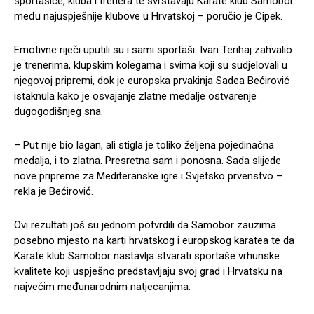
sportašice, kluba i trenera te svrstavaju Karate klub Samobor
među najuspješnije klubove u Hrvatskoj – poručio je Cipek.
Emotivne riječi uputili su i sami sportaši. Ivan Terihaj zahvalio
je trenerima, klupskim kolegama i svima koji su sudjelovali u
njegovoj pripremi, dok je europska prvakinja Sadea Bećirović
istaknula kako je osvajanje zlatne medalje ostvarenje
dugogodišnjeg sna.
– Put nije bio lagan, ali stigla je toliko željena pojedinačna
medalja, i to zlatna. Presretna sam i ponosna. Sada slijede
nove pripreme za Mediteranske igre i Svjetsko prvenstvo –
rekla je Bećirović.
Ovi rezultati još su jednom potvrdili da Samobor zauzima
posebno mjesto na karti hrvatskog i europskog karatea te da
Karate klub Samobor nastavlja stvarati sportaše vrhunske
kvalitete koji uspješno predstavljaju svoj grad i Hrvatsku na
najvećim međunarodnim natjecanjima.