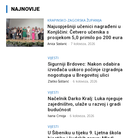
NAJNOVIJE
KRAPINSKO-ZAGORSKA ŽUPANIJA
Najuspješniji učenici nagrađeni u
Konjščini: Četvero učenika s
prosjekom 5,0 primilo po 200 eura
Anica Sostaric
-
7 kolovoza, 2026
VIJESTI
Sigurniji Brdovec: Nakon odabira
izvođača uskoro počinje izgradnja
nogostupa u Bregovitoj ulici
Zlatko Šoštarić
-
6 kolovoza, 2026
VIJESTI
Načelnik Darko Kralj: Luka njeguje
zajedništvo, ulaže u razvoj i gradi
budućnost
Ivana Crnoja
-
6 kolovoza, 2026
VIJESTI
U Šibeniku u tijeku 9. Ljetna škola