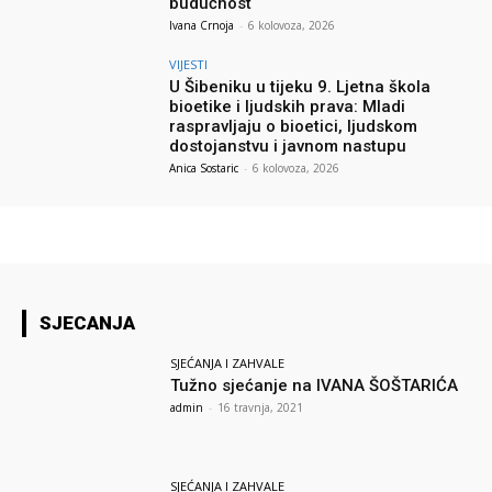
budućnost
Ivana Crnoja
-
6 kolovoza, 2026
VIJESTI
U Šibeniku u tijeku 9. Ljetna škola
bioetike i ljudskih prava: Mladi
raspravljaju o bioetici, ljudskom
dostojanstvu i javnom nastupu
Anica Sostaric
-
6 kolovoza, 2026
SJECANJA
SJEĆANJA I ZAHVALE
Tužno sjećanje na IVANA ŠOŠTARIĆA
admin
-
16 travnja, 2021
SJEĆANJA I ZAHVALE