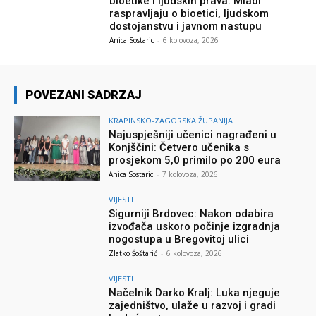
bioetike i ljudskih prava: Mladi
raspravljaju o bioetici, ljudskom
dostojanstvu i javnom nastupu
Anica Sostaric
-
6 kolovoza, 2026
POVEZANI SADRZAJ
KRAPINSKO-ZAGORSKA ŽUPANIJA
Najuspješniji učenici nagrađeni u
Konjščini: Četvero učenika s
prosjekom 5,0 primilo po 200 eura
Anica Sostaric
-
7 kolovoza, 2026
VIJESTI
Sigurniji Brdovec: Nakon odabira
izvođača uskoro počinje izgradnja
nogostupa u Bregovitoj ulici
Zlatko Šoštarić
-
6 kolovoza, 2026
VIJESTI
Načelnik Darko Kralj: Luka njeguje
zajedništvo, ulaže u razvoj i gradi