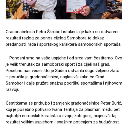
Gradonačelnica Petra Škrobot istaknula je kako su ostvareni
rezultati razlog za ponos cijelog Samobora te dokaz
predanosti, rada i sportskog karaktera samoborskih sportaša.
– Ponosni smo na vaše uspjehe i od srca vam čestitamo. Ovo
je velik trenutak za samoborski sport i za cijeli naš grad.
Posebno nas veseli što je Sadea ostvarila dugo željeno zlato
– poručila je gradonačelnica, naglasivši kako će Grad
Samobor i dalje pružati snažnu podršku sportašima i njihovom
razvoju.
Čestitkama se pridružio i zamjenik gradonačelnice Petar Burić,
koji je posebno pohvalio Ivana Terihaja za plasman među pet
najboljih europskih karatista u svojoj kategoriji, ocijenivši taj
rezultat velikim uspjehom i snažnim poticajem za budućnost.