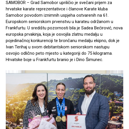
SAMOBOR – Grad Samobor upriličio je svečani prijem za
hrvatske karate reprezentativce i članove Karate kluba
Samobor povodom iznimnih uspjeha ostvarenih na 61.
Europskom seniorskom prvenstvu u karateu održanom u
Frankfurtu. U središtu pozornosti bila je Sadea Bećirović, nova
europska prvakinja, koja je osvojila zlatnu medalju u
pojedinačnoj konkurenciji te brončanu medalju ekipno, dok je
Ivan Terihaj u svom debitantskom seniorskom nastupu
osvojio odlično peto mjesto u kategoriji do 75 kilograma.
Hrvatske boje u Frankfurtu branio je i Dino Šimunec.