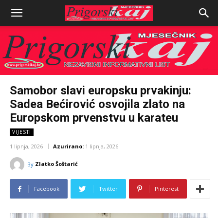
Samobor slavi europsku prvakinju:
Sadea Bećirović osvojila zlato na
Europskom prvenstvu u karateu
VIJESTI
1 lipnja, 2026
Azurirano:
1 lipnja, 2026
Zlatko Šoštarić
By
Facebook
Twitter
Pinterest