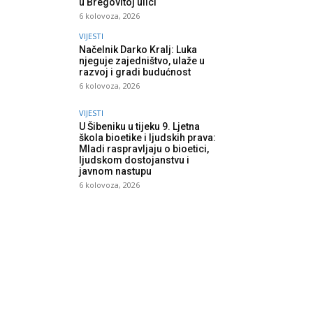
u Bregovitoj ulici
6 kolovoza, 2026
VIJESTI
Načelnik Darko Kralj: Luka
njeguje zajedništvo, ulaže u
razvoj i gradi budućnost
6 kolovoza, 2026
VIJESTI
U Šibeniku u tijeku 9. Ljetna
škola bioetike i ljudskih prava:
Mladi raspravljaju o bioetici,
ljudskom dostojanstvu i
javnom nastupu
6 kolovoza, 2026