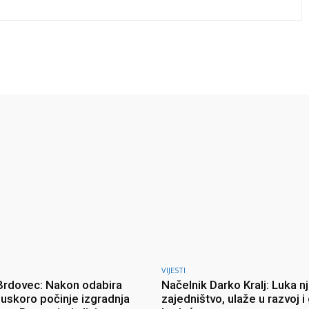
Twitter
Pinterest
WhatsApp
VIJESTI
 Brdovec: Nakon odabira
Načelnik Darko Kralj: Luka n
uskoro počinje izgradnja
zajedništvo, ulaže u razvoj i