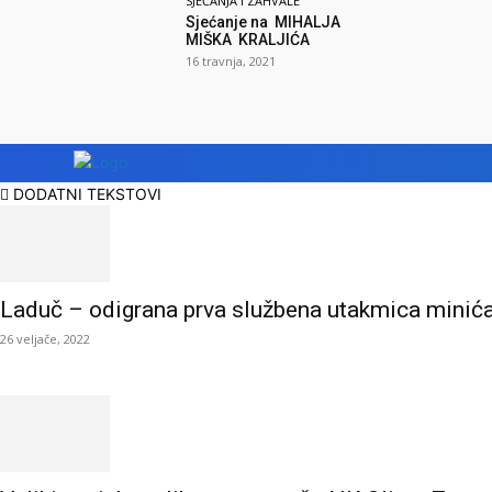
SJEĆANJA I ZAHVALE
Sjećanje na MIHALJA
MIŠKA KRALJIĆA
16 travnja, 2021
DODATNI TEKSTOVI
Laduč – odigrana prva službena utakmica minić
26 veljače, 2022