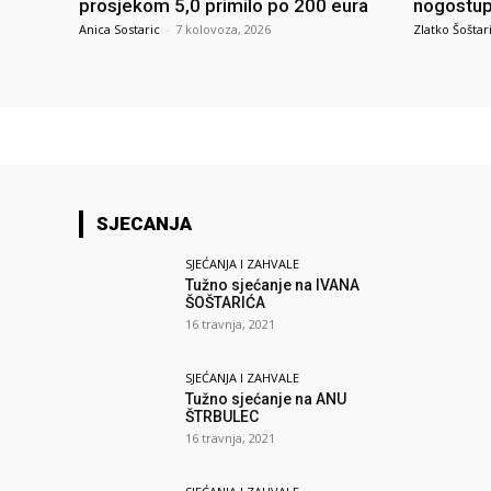
prosjekom 5,0 primilo po 200 eura
nogostupa
Anica Sostaric
-
7 kolovoza, 2026
Zlatko Šoštar
SJECANJA
SJEĆANJA I ZAHVALE
Tužno sjećanje na IVANA
ŠOŠTARIĆA
16 travnja, 2021
SJEĆANJA I ZAHVALE
Tužno sjećanje na ANU
ŠTRBULEC
16 travnja, 2021