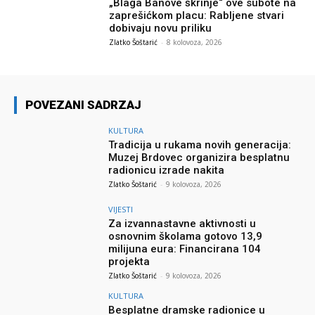
„Blaga Banove škrinje“ ove subote na
zaprešićkom placu: Rabljene stvari
dobivaju novu priliku
Zlatko Šoštarić
-
8 kolovoza, 2026
POVEZANI SADRZAJ
KULTURA
Tradicija u rukama novih generacija:
Muzej Brdovec organizira besplatnu
radionicu izrade nakita
Zlatko Šoštarić
-
9 kolovoza, 2026
VIJESTI
Za izvannastavne aktivnosti u
osnovnim školama gotovo 13,9
milijuna eura: Financirana 104
projekta
Zlatko Šoštarić
-
9 kolovoza, 2026
KULTURA
Besplatne dramske radionice u