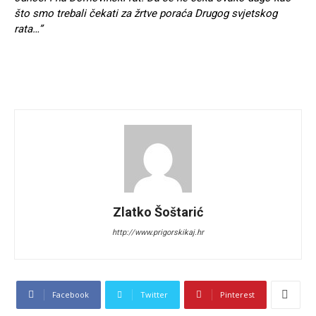
što smo trebali čekati za žrtve poraća Drugog svjetskog
rata…”
Zlatko Šoštarić
http://www.prigorskikaj.hr
Facebook
Twitter
Pinterest