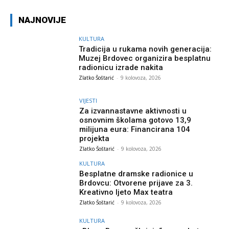
NAJNOVIJE
KULTURA
Tradicija u rukama novih generacija:
Muzej Brdovec organizira besplatnu
radionicu izrade nakita
Zlatko Šoštarić
-
9 kolovoza, 2026
VIJESTI
Za izvannastavne aktivnosti u
osnovnim školama gotovo 13,9
milijuna eura: Financirana 104
projekta
Zlatko Šoštarić
-
9 kolovoza, 2026
KULTURA
Besplatne dramske radionice u
Brdovcu: Otvorene prijave za 3.
Kreativno ljeto Max teatra
Zlatko Šoštarić
-
9 kolovoza, 2026
KULTURA