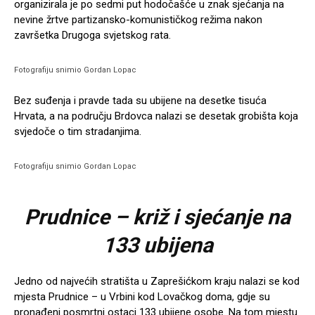
organizirala je po sedmi put hodočašće u znak sjećanja na
nevine žrtve partizansko-komunističkog režima nakon
završetka Drugoga svjetskog rata.
Fotografiju snimio Gordan Lopac
Bez suđenja i pravde tada su ubijene na desetke tisuća
Hrvata, a na području Brdovca nalazi se desetak grobišta koja
svjedoče o tim stradanjima.
Fotografiju snimio Gordan Lopac
Prudnice – križ i sjećanje na
133 ubijena
Jedno od najvećih stratišta u Zaprešićkom kraju nalazi se kod
mjesta Prudnice – u Vrbini kod Lovačkog doma, gdje su
pronađeni posmrtni ostaci 133 ubijene osobe. Na tom mjestu