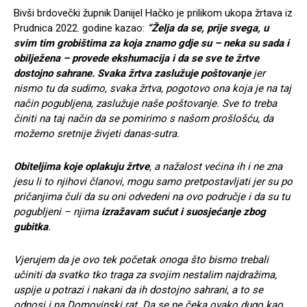
Bivši brdovečki župnik Danijel Hačko je prilikom ukopa žrtava iz
Prudnica 2022. godine kazao:
“Želja da se, prije svega, u
svim tim grobištima za koja znamo gdje su – neka su sada i
obilježena – provede ekshumacija i da se sve te žrtve
dostojno sahrane. Svaka žrtva zaslužuje poštovanje
jer
nismo tu da sudimo, svaka žrtva, pogotovo ona koja je na taj
način pogubljena, zaslužuje naše poštovanje. Sve to treba
činiti na taj način da se pomirimo s našom prošlošću, da
možemo sretnije živjeti danas-sutra.
Obiteljima koje oplakuju žrtve
, a nažalost većina ih i ne zna
jesu li to njihovi članovi, mogu samo pretpostavljati jer su po
pričanjima čuli da su oni odvedeni na ovo područje i da su tu
pogubljeni – njima
izražavam sućut i suosjećanje zbog
gubitka
.
Vjerujem da je ovo tek početak onoga što bismo trebali
učiniti da svatko tko traga za svojim nestalim najdražima,
uspije u potrazi i nakani da ih dostojno sahrani, a to se
odnosi i na Domovinski rat. Da se ne čeka ovako dugo kao