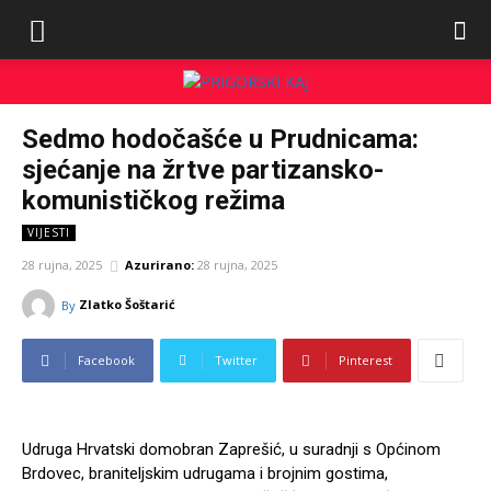
Sedmo hodočašće u Prudnicama:
sjećanje na žrtve partizansko-
komunističkog režima
VIJESTI
28 rujna, 2025
Azurirano:
28 rujna, 2025
Zlatko Šoštarić
By
Facebook
Twitter
Pinterest
Udruga Hrvatski domobran Zaprešić, u suradnji s Općinom
Brdovec, braniteljskim udrugama i brojnim gostima,