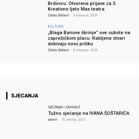
Brdovcu: Otvorene prijave za 3.
Kreativno ljeto Max teatra
Zlatko Šoštarić
-
9 kolovoza, 2026
KULTURA
„Blaga Banove škrinje“ ove subote na
zaprešićkom placu: Rabljene stvari
dobivaju novu priliku
Zlatko Šoštarić
-
8 kolovoza, 2026
SJECANJA
SJEĆANJA I ZAHVALE
Tužno sjećanje na IVANA ŠOŠTARIĆA
admin
-
16 travnja, 2021