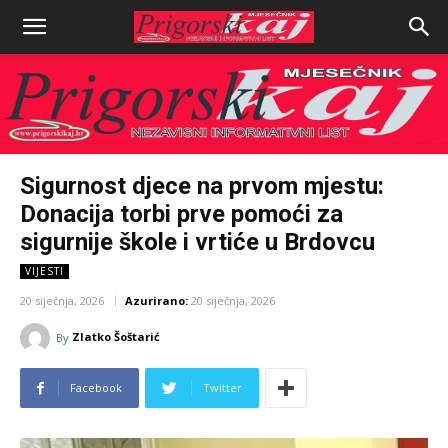
Sigurnost djece na prvom mjestu:
Donacija torbi prve pomoći za
sigurnije škole i vrtiće u Brdovcu
VIJESTI
20 siječnja, 2026
Azurirano:
20 siječnja, 2026
Zlatko Šoštarić
By
Facebook
Twitter