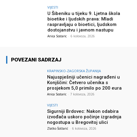
VIJESTI
U Šibeniku u tijeku 9. Ljetna škola
bioetike i ljudskih prava: Mladi
raspravljaju o bioetici, ljudskom
dostojanstvu i javnom nastupu
Anica Sostaric
-
6 kolovoza, 2026
POVEZANI SADRZAJ
KRAPINSKO-ZAGORSKA ŽUPANIJA
Najuspješniji učenici nagrađeni u
Konjščini: Četvero učenika s
prosjekom 5,0 primilo po 200 eura
Anica Sostaric
-
7 kolovoza, 2026
VIJESTI
Sigurniji Brdovec: Nakon odabira
izvođača uskoro počinje izgradnja
nogostupa u Bregovitoj ulici
Zlatko Šoštarić
-
6 kolovoza, 2026