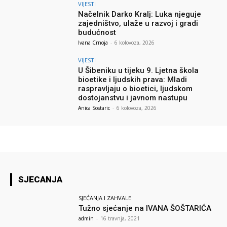
VIJESTI
Načelnik Darko Kralj: Luka njeguje
zajedništvo, ulaže u razvoj i gradi
budućnost
Ivana Crnoja
-
6 kolovoza, 2026
VIJESTI
U Šibeniku u tijeku 9. Ljetna škola
bioetike i ljudskih prava: Mladi
raspravljaju o bioetici, ljudskom
dostojanstvu i javnom nastupu
Anica Sostaric
-
6 kolovoza, 2026
SJECANJA
SJEĆANJA I ZAHVALE
Tužno sjećanje na IVANA ŠOŠTARIĆA
admin
-
16 travnja, 2021