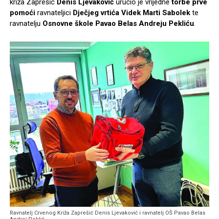
križa Zaprešić
Denis Ljevaković
uručio je vrijedne
torbe prve
pomoći
ravnateljici
Dječjeg vrtića Videk Marti Sabolek
te
ravnatelju
Osnovne škole Pavao Belas Andreju Pekliću
.
Ravnatelj Crvenog Križa Zaprešić Denis Ljevaković i ravnatelj OŠ Pavao Belas