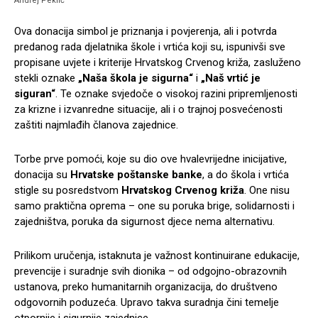
Andrej Peklić
Ova donacija simbol je priznanja i povjerenja, ali i potvrda
predanog rada djelatnika škole i vrtića koji su, ispunivši sve
propisane uvjete i kriterije Hrvatskog Crvenog križa, zasluženo
stekli oznake
„Naša škola je sigurna“
i
„Naš vrtić je
siguran“
. Te oznake svjedoče o visokoj razini pripremljenosti
za krizne i izvanredne situacije, ali i o trajnoj posvećenosti
zaštiti najmlađih članova zajednice.
Torbe prve pomoći, koje su dio ove hvalevrijedne inicijative,
donacija su
Hrvatske poštanske banke
, a do škola i vrtića
stigle su posredstvom
Hrvatskog Crvenog križa
. One nisu
samo praktična oprema – one su poruka brige, solidarnosti i
zajedništva, poruka da sigurnost djece nema alternativu.
Prilikom uručenja, istaknuta je važnost kontinuirane edukacije,
prevencije i suradnje svih dionika – od odgojno-obrazovnih
ustanova, preko humanitarnih organizacija, do društveno
odgovornih poduzeća. Upravo takva suradnja čini temelje
otpornije i sigurnije zajednice.