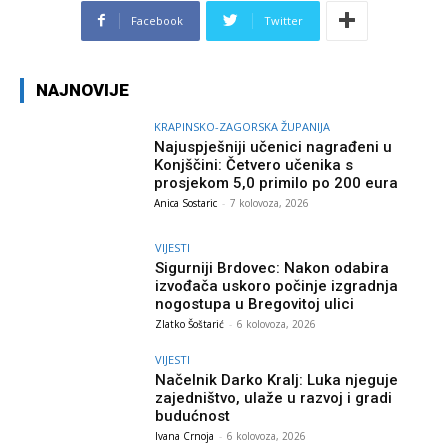
Facebook
Twitter
NAJNOVIJE
KRAPINSKO-ZAGORSKA ŽUPANIJA
Najuspješniji učenici nagrađeni u
Konjščini: Četvero učenika s
prosjekom 5,0 primilo po 200 eura
Anica Sostaric
-
7 kolovoza, 2026
VIJESTI
Sigurniji Brdovec: Nakon odabira
izvođača uskoro počinje izgradnja
nogostupa u Bregovitoj ulici
Zlatko Šoštarić
-
6 kolovoza, 2026
VIJESTI
Načelnik Darko Kralj: Luka njeguje
zajedništvo, ulaže u razvoj i gradi
budućnost
Ivana Crnoja
-
6 kolovoza, 2026