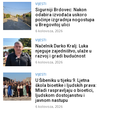
VIJESTI
Sigurniji Brdovec: Nakon
odabira izvođača uskoro
počinje izgradnja nogostupa
u Bregovitoj ulici
6 kolovoza, 2026
VIJESTI
Načelnik Darko Kralj: Luka
njeguje zajedništvo, ulaže u
razvoj i gradi budućnost
6 kolovoza, 2026
VIJESTI
U Šibeniku u tijeku 9. Ljetna
škola bioetike i ljudskih prava:
Mladi raspravljaju o bioetici,
ljudskom dostojanstvu i
javnom nastupu
6 kolovoza, 2026