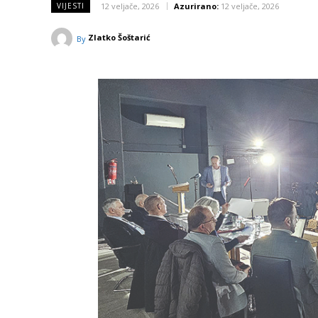
12 veljače, 2026
Azurirano:
12 veljače, 2026
VIJESTI
Zlatko Šoštarić
By