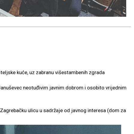
biteljske kuće, uz zabranu višestambenih zgrada
 Januševec neotuđivim javnim dobrom i osobito vrijednim
 Zagrebačku ulicu u sadržaje od javnog interesa (dom za