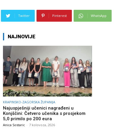
Twitter
Pinterest
WhatsApp
NAJNOVIJE
KRAPINSKO-ZAGORSKA ŽUPANIJA
Najuspješniji učenici nagrađeni u
Konjščini: Četvero učenika s prosjekom
5,0 primilo po 200 eura
Anica Sostaric
-
7 kolovoza, 2026