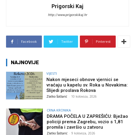
Prigorski Kaj
http://www.prigorskikaj.hr
Facebook
Twitter
Pinterest
NAJNOVIJE
VIJESTI
Nakon mjeseci obnove vjernici se
vraćaju u kapelu sv. Roka u Novakima:
Slijedi proslava Rokova
Zlatko Šoštarić
-
10 kolovoza, 2026
CRNA KRONIKA
DRAMA POČELA U ZAPREŠIĆU: Bježao
policiji prema Zagrebu, vozio s 1,81
promila i završio u zatvoru
Zlatko Šoštarić
-
9 kolovoza, 2026