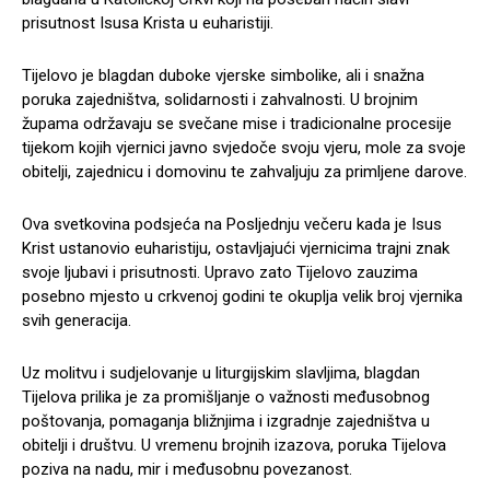
prisutnost Isusa Krista u euharistiji.
Tijelovo je blagdan duboke vjerske simbolike, ali i snažna
poruka zajedništva, solidarnosti i zahvalnosti. U brojnim
župama održavaju se svečane mise i tradicionalne procesije
tijekom kojih vjernici javno svjedoče svoju vjeru, mole za svoje
obitelji, zajednicu i domovinu te zahvaljuju za primljene darove.
Ova svetkovina podsjeća na Posljednju večeru kada je Isus
Krist ustanovio euharistiju, ostavljajući vjernicima trajni znak
svoje ljubavi i prisutnosti. Upravo zato Tijelovo zauzima
posebno mjesto u crkvenoj godini te okuplja velik broj vjernika
svih generacija.
Uz molitvu i sudjelovanje u liturgijskim slavljima, blagdan
Tijelova prilika je za promišljanje o važnosti međusobnog
poštovanja, pomaganja bližnjima i izgradnje zajedništva u
obitelji i društvu. U vremenu brojnih izazova, poruka Tijelova
poziva na nadu, mir i međusobnu povezanost.