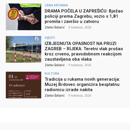
CRNA KRONIKA
DRAMA POČELA U ZAPREŠIĆU: Bježao
policiji prema Zagrebu, vozio s 1,81
promila i završio u zatvoru
Zlatko Šoštarić
-
9 kolovoza, 2026
VIJESTI
IZBJEGNUTA OPASNOST NA PRUZI
ZAGREB – RIJEKA: Teretni vlak prošao
kroz crveno, pravodobnom reakcijom
zaustavljena oba vlaka
Zlatko Šoštarić
-
9 kolovoza, 2026
KULTURA
Tradicija u rukama novih generacija:
Muzej Brdovec organizira besplatnu
radionicu izrade nakita
Zlatko Šoštarić
-
9 kolovoza, 2026