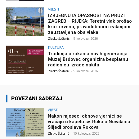
VIJESTI
IZBJEGNUTA OPASNOST NA PRUZI
ZAGREB – RIJEKA: Teretni vlak prošao
kroz crveno, pravodobnom reakcijom
zaustavljena oba vlaka
Zlatko Šoštarić
-
9 kolovoza, 2026
KULTURA
Tradicija u rukama novih generacija:
Muzej Brdovec organizira besplatnu
radionicu izrade nakita
Zlatko Šoštarić
-
9 kolovoza, 2026
POVEZANI SADRZAJ
VIJESTI
Nakon mjeseci obnove vjernici se
vraćaju u kapelu sv. Roka u Novakima:
Slijedi proslava Rokova
Zlatko Šoštarić
-
10 kolovoza, 2026