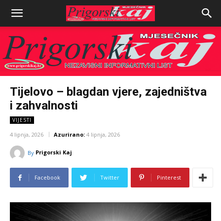
Tijelovo – blagdan vjere, zajedništva
i zahvalnosti
VIJESTI
4 lipnja, 2026
Azurirano:
4 lipnja, 2026
Prigorski Kaj
By
Facebook
Twitter
Pinterest