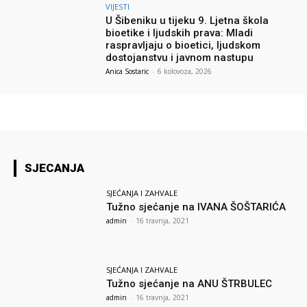
VIJESTI
U Šibeniku u tijeku 9. Ljetna škola
bioetike i ljudskih prava: Mladi
raspravljaju o bioetici, ljudskom
dostojanstvu i javnom nastupu
Anica Sostaric
-
6 kolovoza, 2026
SJECANJA
SJEĆANJA I ZAHVALE
Tužno sjećanje na IVANA ŠOŠTARIĆA
admin
-
16 travnja, 2021
SJEĆANJA I ZAHVALE
Tužno sjećanje na ANU ŠTRBULEC
admin
-
16 travnja, 2021