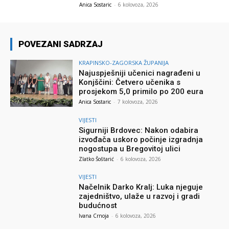
Anica Sostaric
-
6 kolovoza, 2026
POVEZANI SADRZAJ
KRAPINSKO-ZAGORSKA ŽUPANIJA
Najuspješniji učenici nagrađeni u
Konjščini: Četvero učenika s
prosjekom 5,0 primilo po 200 eura
Anica Sostaric
-
7 kolovoza, 2026
VIJESTI
Sigurniji Brdovec: Nakon odabira
izvođača uskoro počinje izgradnja
nogostupa u Bregovitoj ulici
Zlatko Šoštarić
-
6 kolovoza, 2026
VIJESTI
Načelnik Darko Kralj: Luka njeguje
zajedništvo, ulaže u razvoj i gradi
budućnost
Ivana Crnoja
-
6 kolovoza, 2026