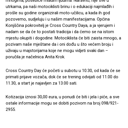
mnogima, posebice mladim ljudima. Naravno, nije sve u
utrkama, pa naši motociklisti brinu i o edukaciji najmlađih i
prošle su godine organizirali moto-učilicu, a kada ih god
pozovemo, sudjeluju i u našim manifestacijama. Općina
Konjščina pokrovitelj je Cross Country Daya, a ja vjerujem i
nadam se da će to postati tradicija i da ćemo se na istom
mjestu okupiti i dogodine. Motociklista će biti zaista mnogo, a
pozivam naše mještane da i oni dođu u što većem broju i
uživaju u majstorijama koje ne mogu vidjeti svaki dan –
poručila je načelnica Anita Krok.
Cross Country Day će početi u subotu u 10.30, od kada će se
primati prijave vozača, dok će se trening odvijati od 11.00 do
11.30, a start je najavljen za 13.00 sati.
Kotizacija iznosi 30,00 eura, u ponudi će biti i jela i piće, a sve
ostale informacije mogu se dobiti pozivom na broj 098/921-
2955.