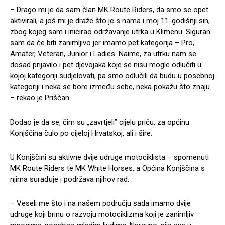
– Drago mi je da sam član MK Route Riders, da smo se opet
aktivirali, a još mi je draže što je s nama i moj 11-godišnji sin,
zbog kojeg sam i inicirao održavanje utrka u Klimenu. Siguran
sam da će biti zanimljivo jer imamo pet kategorija – Pro,
Amater, Veteran, Junior i Ladies. Naime, za utrku nam se
dosad prijavilo i pet djevojaka koje se nisu mogle odlučiti u
kojoj kategoriji sudjelovati, pa smo odlučili da budu u posebnoj
kategoriji i neka se bore između sebe, neka pokažu što znaju
– rekao je Priščan.
Dodao je da se, čim su „zavrtjeli” cijelu priču, za općinu
Konjščina čulo po cijeloj Hrvatskoj, ali i šire.
U Konjščini su aktivne dvije udruge motociklista – spomenuti
MK Route Riders te MK White Horses, a Općina Konjščina s
njima surađuje i podržava njihov rad.
– Veseli me što i na našem području sada imamo dvije
udruge koji brinu o razvoju motociklizma koji je zanimljiv