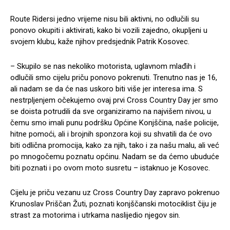
Route Ridersi jedno vrijeme nisu bili aktivni, no odlučili su
ponovo okupiti i aktivirati, kako bi vozili zajedno, okupljeni u
svojem klubu, kaže njihov predsjednik Patrik Kosovec.
– Skupilo se nas nekoliko motorista, uglavnom mlađih i
odlučili smo cijelu priču ponovo pokrenuti. Trenutno nas je 16,
ali nadam se da će nas uskoro biti više jer interesa ima. S
nestrpljenjem očekujemo ovaj prvi Cross Country Day jer smo
se doista potrudili da sve organiziramo na najvišem nivou, u
čemu smo imali punu podršku Općine Konjščina, naše policije,
hitne pomoći, ali i brojnih sponzora koji su shvatili da će ovo
biti odlična promocija, kako za njih, tako i za našu malu, ali već
po mnogočemu poznatu općinu. Nadam se da ćemo ubuduće
biti poznati i po ovom moto susretu – istaknuo je Kosovec.
Cijelu je priču vezanu uz Cross Country Day zapravo pokrenuo
Krunoslav Priščan Žuti, poznati konjščanski motociklist čiju je
strast za motorima i utrkama naslijedio njegov sin.