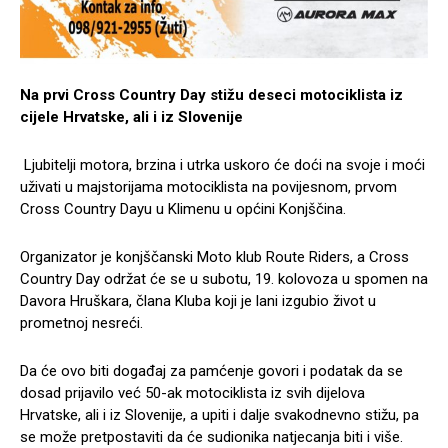
Na prvi Cross Country Day stižu deseci motociklista iz
cijele Hrvatske, ali i iz Slovenije
Ljubitelji motora, brzina i utrka uskoro će doći na svoje i moći
uživati u majstorijama motociklista na povijesnom, prvom
Cross Country Dayu u Klimenu u općini Konjščina.
Organizator je konjščanski Moto klub Route Riders, a Cross
Country Day održat će se u subotu, 19. kolovoza u spomen na
Davora Hruškara, člana Kluba koji je lani izgubio život u
prometnoj nesreći.
Da će ovo biti događaj za pamćenje govori i podatak da se
dosad prijavilo već 50-ak motociklista iz svih dijelova
Hrvatske, ali i iz Slovenije, a upiti i dalje svakodnevno stižu, pa
se može pretpostaviti da će sudionika natjecanja biti i više.