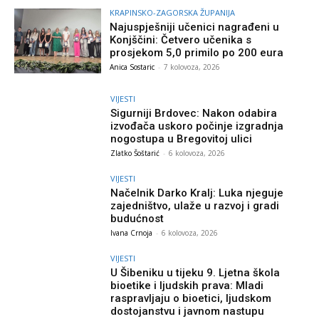
KRAPINSKO-ZAGORSKA ŽUPANIJA
Najuspješniji učenici nagrađeni u
Konjščini: Četvero učenika s
prosjekom 5,0 primilo po 200 eura
Anica Sostaric
-
7 kolovoza, 2026
VIJESTI
Sigurniji Brdovec: Nakon odabira
izvođača uskoro počinje izgradnja
nogostupa u Bregovitoj ulici
Zlatko Šoštarić
-
6 kolovoza, 2026
VIJESTI
Načelnik Darko Kralj: Luka njeguje
zajedništvo, ulaže u razvoj i gradi
budućnost
Ivana Crnoja
-
6 kolovoza, 2026
VIJESTI
U Šibeniku u tijeku 9. Ljetna škola
bioetike i ljudskih prava: Mladi
raspravljaju o bioetici, ljudskom
dostojanstvu i javnom nastupu