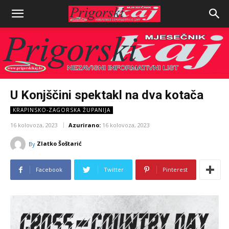
U Konjščini spektakl na dva kotača
KRAPINSKO-ZAGORSKA ŽUPANIJA
16 kolovoza, 2023
Azurirano:
16 kolovoza, 2023
Zlatko Šoštarić
By
Facebook
Twitter
Pinterest