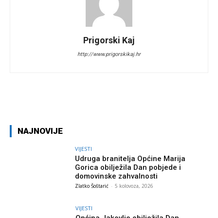
Prigorski Kaj
http://www.prigorskikaj.hr
Facebook
Twitter
Pinterest
W
NAJNOVIJE
VIJESTI
Udruga branitelja Općine Marija
Gorica obilježila Dan pobjede i
domovinske zahvalnosti
Zlatko Šoštarić
-
5 kolovoza, 2026
VIJESTI
Općina Jakovlje obilježila Dan