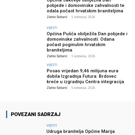
pobjede i domovinske zahvalnosti te
odala počast hrvatskim braniteljima
Zlatko Šoštarić
-
5 kolovoza, 2026
VIJESTI
Općina Pušća obilježila Dan pobjede i
domovinske zahvalnosti: Odana
počast poginulim hrvatskim
braniteljima
Zlatko Šoštarić
-
5 kolovoza, 2026
VIJESTI
Posao vrijedan 9,46 milijuna eura
dobila Izgradnja Futura: Brdovec
kreće u izgradnju Centra integracija
Zlatko Šoštarić
-
5 kolovoza, 2026
POVEZANI SADRZAJ
VIJESTI
Udruga branitelja Općine Marija