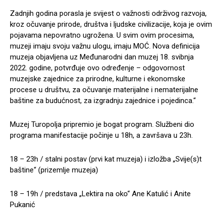
Zadnjih godina porasla je svijest o važnosti održivog razvoja,
kroz očuvanje prirode, društva i ljudske civilizacije, koja je ovim
pojavama nepovratno ugrožena. U svim ovim procesima,
muzeji imaju svoju važnu ulogu, imaju MOĆ. Nova definicija
muzeja objavljena uz Međunarodni dan muzej 18. svibnja
2022. godine, potvrđuje ovo određenje – odgovornost
muzejske zajednice za prirodne, kulturne i ekonomske
procese u društvu, za očuvanje materijalne i nematerijalne
baštine za budućnost, za izgradnju zajednice i pojedinca.“
Muzej Turopolja pripremio je bogat program. Službeni dio
programa manifestacije počinje u 18h, a završava u 23h.
18 – 23h / stalni postav (prvi kat muzeja) i izložba „Svije(s)t
baštine“ (prizemlje muzeja)
18 – 19h / predstava „Lektira na oko“ Ane Katulić i Anite
Pukanić