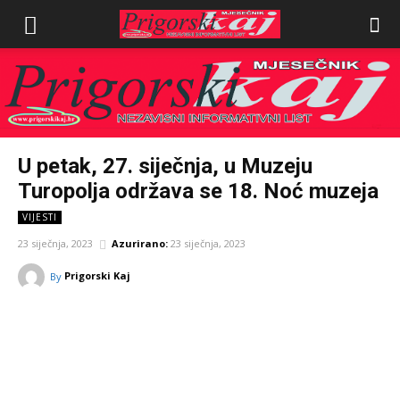
U petak, 27. siječnja, u Muzeju
Turopolja održava se 18. Noć muzeja
VIJESTI
23 siječnja, 2023
Azurirano:
23 siječnja, 2023
Prigorski Kaj
By
Facebook
Twitter
Pinterest
W