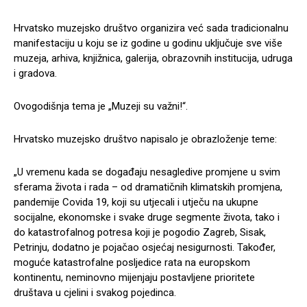
Hrvatsko muzejsko društvo organizira već sada tradicionalnu
manifestaciju u koju se iz godine u godinu uključuje sve više
muzeja, arhiva, knjižnica, galerija, obrazovnih institucija, udruga
i gradova.
Ovogodišnja tema je „Muzeji su važni!“.
Hrvatsko muzejsko društvo napisalo je obrazloženje teme:
„U vremenu kada se događaju nesagledive promjene u svim
sferama života i rada – od dramatičnih klimatskih promjena,
pandemije Covida 19, koji su utjecali i utječu na ukupne
socijalne, ekonomske i svake druge segmente života, tako i
do katastrofalnog potresa koji je pogodio Zagreb, Sisak,
Petrinju, dodatno je pojačao osjećaj nesigurnosti. Također,
moguće katastrofalne posljedice rata na europskom
kontinentu, neminovno mijenjaju postavljene prioritete
društava u cjelini i svakog pojedinca.