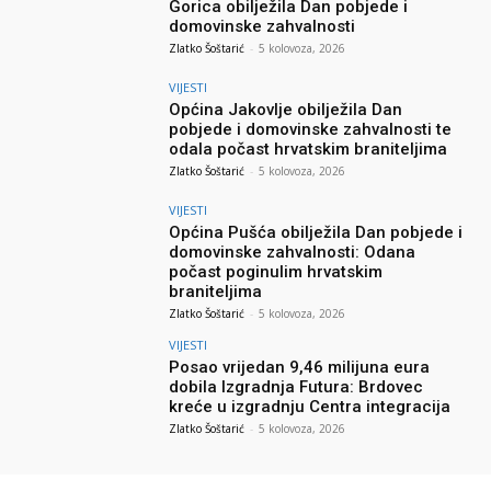
Gorica obilježila Dan pobjede i
domovinske zahvalnosti
Zlatko Šoštarić
-
5 kolovoza, 2026
VIJESTI
Općina Jakovlje obilježila Dan
pobjede i domovinske zahvalnosti te
odala počast hrvatskim braniteljima
Zlatko Šoštarić
-
5 kolovoza, 2026
VIJESTI
Općina Pušća obilježila Dan pobjede i
domovinske zahvalnosti: Odana
počast poginulim hrvatskim
braniteljima
Zlatko Šoštarić
-
5 kolovoza, 2026
VIJESTI
Posao vrijedan 9,46 milijuna eura
dobila Izgradnja Futura: Brdovec
kreće u izgradnju Centra integracija
Zlatko Šoštarić
-
5 kolovoza, 2026