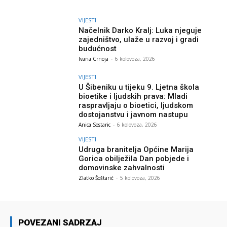
VIJESTI
Načelnik Darko Kralj: Luka njeguje
zajedništvo, ulaže u razvoj i gradi
budućnost
Ivana Crnoja
-
6 kolovoza, 2026
VIJESTI
U Šibeniku u tijeku 9. Ljetna škola
bioetike i ljudskih prava: Mladi
raspravljaju o bioetici, ljudskom
dostojanstvu i javnom nastupu
Anica Sostaric
-
6 kolovoza, 2026
VIJESTI
Udruga branitelja Općine Marija
Gorica obilježila Dan pobjede i
domovinske zahvalnosti
Zlatko Šoštarić
-
5 kolovoza, 2026
POVEZANI SADRZAJ