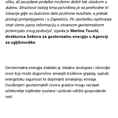
sliku, ali pouzdane podatke možemo dobiti tek ulaskom u
dubinu. Stručnost našeg tima potvrđena je na prethodne tri
lokacije gdje su bušotine dale pozitivne rezultate, a jednak
pristup primjenjujemo i u Zaprešiću. Po završetku ispitivanja
imat ćemo jasnu informaciju o stvarnom geotermalnom
potencijalu ovog područja
“, izjavila je
Martina Tuschl,
direktorica Sektora za geotermalnu energiju u Agenciji
za ugljikovodike.
Geotermalna energija stabilan je, lokalno dostupan i obnovljiv
izvor koji može dugoročno smanjiti troškove grijanja, ojačati
energetsku sigurnost te doprinijeti smanjenju emisija.
Uvođenjem geotermalnih izvora gradovi mogu razvijati
učinkovitije toplinske sustave i poticati održivi gospodarski
rast.