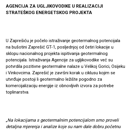
AGENCIJA ZA UGLJIKOVODIKE U REALIZACIJI
STRATEŠKOG ENERGETSKOG PROJEKTA
U Zaprešiću je počelo istraživanje geotermalnog potencijala
na bušotini Zaprešić GT-1, posljednjoj od četiri lokacije u
sklopu nacionalnog projekta ispitivanja geotermalnog
potencijala. Istraživanja Agencije za ugljikovodike već su
potvrdila pozitivne geotermalne nalaze u Velikoj Gorici, Osijeku
i Vinkovcima. Zaprešić je završni korak u ciklusu kojim se
utvrđuje postoji li geotermalno ležište pogodno za
komercijalizaciju energije iz obnovljivih izvora za potrebe
toplinarstva.
„
Na lokacijama s geotermalnim potencijalom smo proveli
detaljna mjerenja i analize koje su nam dale dobru početnu