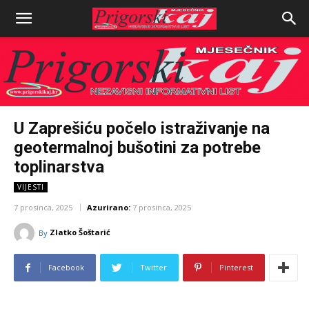
U Zaprešiću počelo istraživanje na
geotermalnoj bušotini za potrebe
toplinarstva
VIJESTI
7 prosinca, 2025
Azurirano:
7 prosinca, 2025
Zlatko Šoštarić
By
Facebook
Twitter
Pinterest