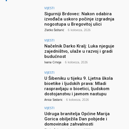
VIJESTI
Sigurniji Brdovec: Nakon odabira
izvođača uskoro počinje izgradnja
nogostupa u Bregovitoj ulici
Zlatko Šoštarić
-
6 kolovoza, 2026
VIJESTI
Načelnik Darko Kralj: Luka njeguje
zajedništvo, ulaže u razvoj i gradi
budućnost
Ivana Crnoja
-
6 kolovoza, 2026
VIJESTI
U Šibeniku u tijeku 9. Ljetna škola
bioetike i ljudskih prava: Mladi
raspravljaju o bioetici, ljudskom
dostojanstvu i javnom nastupu
Anica Sostaric
-
6 kolovoza, 2026
VIJESTI
Udruga branitelja Općine Marija
Gorica obilježila Dan pobjede i
domovinske zahvalnosti