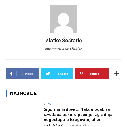
Zlatko Šoštarić
http://www.prigorskikaj.hr
Facebook
Twitter
Pinterest
NAJNOVIJE
VIJESTI
Sigurniji Brdovec: Nakon odabira
izvođača uskoro počinje izgradnja
nogostupa u Bregovitoj ulici
Zlatko Šoštarić
-
6 kolovoza, 2026