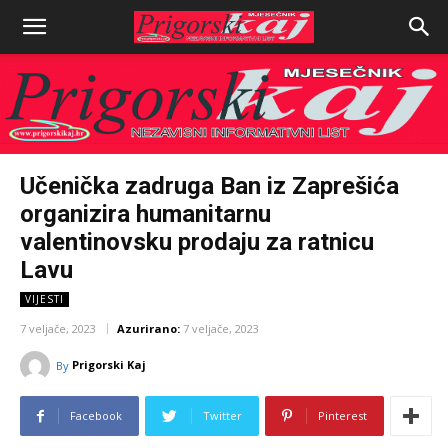
Učenička zadruga Ban iz Zaprešića
organizira humanitarnu
valentinovsku prodaju za ratnicu
Lavu
VIJESTI
7 veljače, 2023
Azurirano:
7 veljače, 2023
Prigorski Kaj
By
Facebook
Twitter
Pinterest