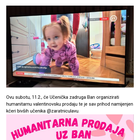
Ovu subotu, 11.2., će Učenička zadruga Ban organizirati
humanitarnu valentinovsku prodaju te je sav prihod namijenjen
kćeri bivših učenika @zaratniculavu.