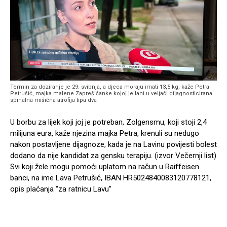
Termin za doziranje je 29. svibnja, a djeca moraju imati 13,5 kg, kaže Petra
Petrušić, majka malene Zaprešićanke kojoj je lani u veljači dijagnosticirana
spinalna mišićna atrofija tipa dva
U borbu za lijek koji joj je potreban, Zolgensmu, koji stoji 2,4
milijuna eura, kaže njezina majka Petra, krenuli su nedugo
nakon postavljene dijagnoze, kada je na Lavinu povijesti bolest
dodano da nije kandidat za gensku terapiju. (izvor Večernji list)
Svi koji žele mogu pomoći uplatom na račun u Raiffeisen
banci, na ime Lava Petrušić, IBAN HR5024840083120778121,
opis plaćanja “za ratnicu Lavu”