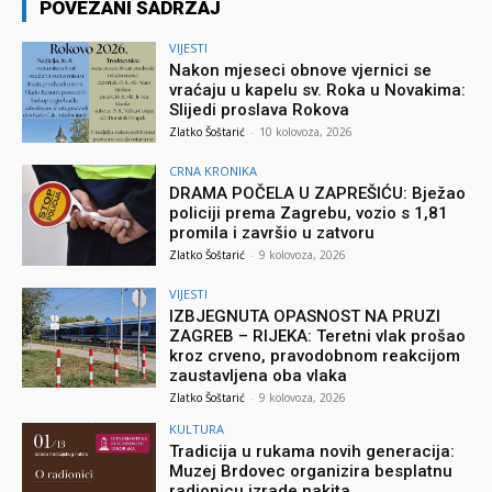
POVEZANI SADRZAJ
VIJESTI
Nakon mjeseci obnove vjernici se
vraćaju u kapelu sv. Roka u Novakima:
Slijedi proslava Rokova
Zlatko Šoštarić
-
10 kolovoza, 2026
CRNA KRONIKA
DRAMA POČELA U ZAPREŠIĆU: Bježao
policiji prema Zagrebu, vozio s 1,81
promila i završio u zatvoru
Zlatko Šoštarić
-
9 kolovoza, 2026
VIJESTI
IZBJEGNUTA OPASNOST NA PRUZI
ZAGREB – RIJEKA: Teretni vlak prošao
kroz crveno, pravodobnom reakcijom
zaustavljena oba vlaka
Zlatko Šoštarić
-
9 kolovoza, 2026
KULTURA
Tradicija u rukama novih generacija:
Muzej Brdovec organizira besplatnu
radionicu izrade nakita