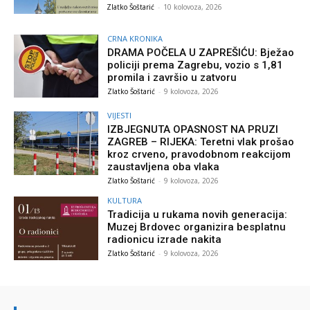
Zlatko Šoštarić
-
10 kolovoza, 2026
CRNA KRONIKA
DRAMA POČELA U ZAPREŠIĆU: Bježao
policiji prema Zagrebu, vozio s 1,81
promila i završio u zatvoru
Zlatko Šoštarić
-
9 kolovoza, 2026
VIJESTI
IZBJEGNUTA OPASNOST NA PRUZI
ZAGREB – RIJEKA: Teretni vlak prošao
kroz crveno, pravodobnom reakcijom
zaustavljena oba vlaka
Zlatko Šoštarić
-
9 kolovoza, 2026
KULTURA
Tradicija u rukama novih generacija:
Muzej Brdovec organizira besplatnu
radionicu izrade nakita
Zlatko Šoštarić
-
9 kolovoza, 2026