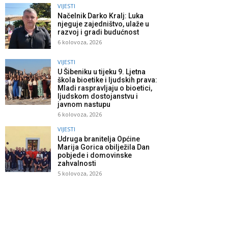
VIJESTI
Načelnik Darko Kralj: Luka
njeguje zajedništvo, ulaže u
razvoj i gradi budućnost
6 kolovoza, 2026
VIJESTI
U Šibeniku u tijeku 9. Ljetna
škola bioetike i ljudskih prava:
Mladi raspravljaju o bioetici,
ljudskom dostojanstvu i
javnom nastupu
6 kolovoza, 2026
VIJESTI
Udruga branitelja Općine
Marija Gorica obilježila Dan
pobjede i domovinske
zahvalnosti
5 kolovoza, 2026