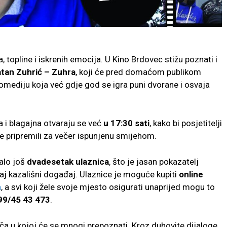
 topline i iskrenih emocija. U Kino Brdovec stižu poznati i
atan Zuhrić – Zuhra
, koji će pred domaćom publikom
komediju koja već gdje god se igra puni dvorane i osvaja
na i blagajna otvaraju se već
u 17:30 sati
, kako bi posjetitelji
se pripremili za večer ispunjenu smijehom.
talo još
dvadesetak ulaznica
, što je jasan pokazatelj
vaj kazališni događaj. Ulaznice je moguće kupiti
online
m
, a svi koji žele svoje mjesto osigurati unaprijed mogu to
099/45 43 473
.
iča u kojoj će se mnogi prepoznati. Kroz duhovite dijaloge,