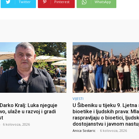
Twitter
Pinterest
WhatsApp
VIJESTI
Darko Kralj: Luka njeguje
U Šibeniku u tijeku 9. Ljetna
vo, ulaže u razvoj i gradi
bioetike i ljudskih prava: Mla
st
raspravljaju o bioetici, ljud
dostojanstvu i javnom nast
-
6 kolovoza, 2026
Anica Sostaric
-
6 kolovoza, 2026