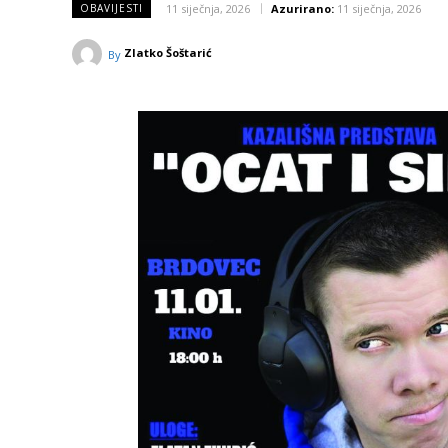
11 siječnja, 2026
Azurirano:
11 siječnja, 2026
OBAVIJESTI
Zlatko Šoštarić
By