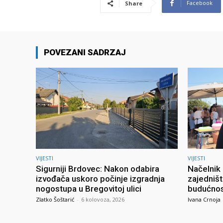
Facebook
Share
POVEZANI SADRZAJ
VIJESTI
VIJESTI
Sigurniji Brdovec: Nakon odabira
Načelnik 
izvođača uskoro počinje izgradnja
zajedništ
nogostupa u Bregovitoj ulici
budućno
Zlatko Šoštarić
-
6 kolovoza, 2026
Ivana Crnoja