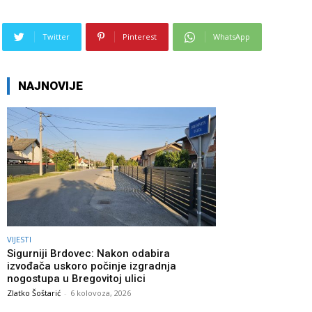
Twitter
Pinterest
WhatsApp
NAJNOVIJE
VIJESTI
Sigurniji Brdovec: Nakon odabira
izvođača uskoro počinje izgradnja
nogostupa u Bregovitoj ulici
Zlatko Šoštarić
-
6 kolovoza, 2026