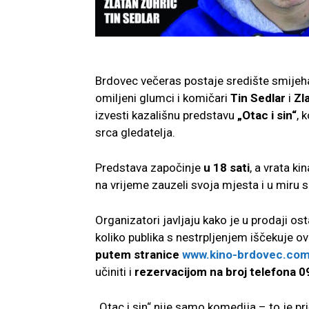
Brdovec večeras postaje središte smijeha,
omiljeni glumci i komičari
Tin Sedlar
i
Zl
izvesti kazališnu predstavu
„Otac i sin“
, 
srca gledatelja.
Predstava započinje
u 18 sati
, a vrata ki
na vrijeme zauzeli svoja mjesta i u miru 
Organizatori javljaju kako je u prodaji os
koliko publika s nestrpljenjem iščekuje o
putem stranice
www.kino-brdovec.co
učiniti i
rezervacijom na broj telefona 
„Otac i sin“ nije samo komedija – to je pr