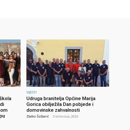
VIJESTI
 škola
Udruga branitelja Općine Marija
di
Gorica obilježila Dan pobjede i
skom
domovinske zahvalnosti
upu
Zlatko Šoštarić
-
5 kolovoza, 2026