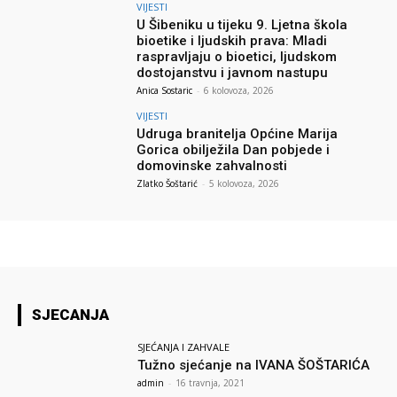
VIJESTI
U Šibeniku u tijeku 9. Ljetna škola
bioetike i ljudskih prava: Mladi
raspravljaju o bioetici, ljudskom
dostojanstvu i javnom nastupu
Anica Sostaric
-
6 kolovoza, 2026
VIJESTI
Udruga branitelja Općine Marija
Gorica obilježila Dan pobjede i
domovinske zahvalnosti
Zlatko Šoštarić
-
5 kolovoza, 2026
SJECANJA
SJEĆANJA I ZAHVALE
Tužno sjećanje na IVANA ŠOŠTARIĆA
admin
-
16 travnja, 2021