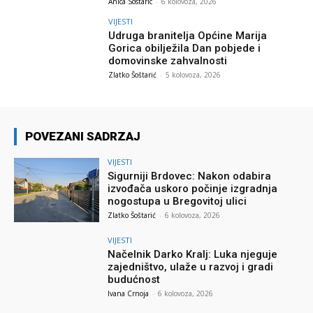
Anica Sostaric
-
6 kolovoza, 2026
VIJESTI
Udruga branitelja Općine Marija
Gorica obilježila Dan pobjede i
domovinske zahvalnosti
Zlatko Šoštarić
-
5 kolovoza, 2026
POVEZANI SADRZAJ
VIJESTI
Sigurniji Brdovec: Nakon odabira
izvođača uskoro počinje izgradnja
nogostupa u Bregovitoj ulici
Zlatko Šoštarić
-
6 kolovoza, 2026
VIJESTI
Načelnik Darko Kralj: Luka njeguje
zajedništvo, ulaže u razvoj i gradi
budućnost
Ivana Crnoja
-
6 kolovoza, 2026