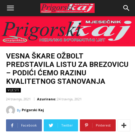
VESNA ŠKARE OŽBOLT
PREDSTAVILA LISTU ZA BREZOVICU
– PODIĆI ĆEMO RAZINU
KVALITETNOG STANOVANJA
VIJESTI
24 travnja, 2021
Azurirano:
24 travnja, 2021
Prigorski Kaj
By
Facebook
Twitter
Pinterest