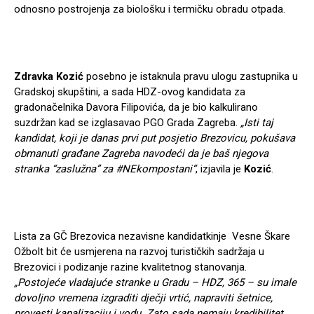
odnosno postrojenja za biološku i termičku obradu otpada.
Zdravka Kozić
posebno je istaknula pravu ulogu zastupnika u
Gradskoj skupštini, a sada HDZ-ovog kandidata za
gradonačelnika Davora Filipovića, da je bio kalkulirano
suzdržan kad se izglasavao PGO Grada Zagreba.
„Isti taj
kandidat, koji je danas prvi put posjetio Brezovicu, pokušava
obmanuti građane Zagreba navodeći da je baš njegova
stranka “zaslužna” za #NEkompostani“
, izjavila je
Kozić
.
Lista za GČ Brezovica nezavisne kandidatkinje Vesne Škare
Ožbolt bit će usmjerena na razvoj turističkih sadržaja u
Brezovici i podizanje razine kvalitetnog stanovanja.
„Postojeće vladajuće stranke u Gradu – HDZ, 365 – su imale
dovoljno vremena izgraditi dječji vrtić, napraviti šetnice,
provesti kanalizaciju i vodu. Zato sada nemaju kredibilitet