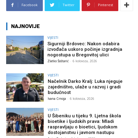
Facebook
Twitter
Pinterest
NAJNOVIJE
VIJESTI
Sigurniji Brdovec: Nakon odabira
izvođača uskoro počinje izgradnja
nogostupa u Bregovitoj ulici
Zlatko Šoštarić
-
6 kolovoza, 2026
VIJESTI
Načelnik Darko Kralj: Luka njeguje
zajedništvo, ulaže u razvoj i gradi
budućnost
Ivana Crnoja
-
6 kolovoza, 2026
VIJESTI
U Šibeniku u tijeku 9. Ljetna škola
bioetike i ljudskih prava: Mladi
raspravljaju o bioetici, ljudskom
dostojanstvu i javnom nastupu