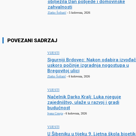
obilježila Dan pobjede i domovinske
zahvalnosti
Zlatko Šoštarić
-
5 kolovoza, 2026
POVEZANI SADRZAJ
VIJESTI
Sigurniji Brdovec: Nakon odabira izvođa
uskoro počinje izgradnja nogostupa u
Bregovitoj ulici
Zlatko Šoštarić
-
6 kolovoza, 2026
VIJESTI
Načelnik Darko Kralj: Luka njeguje
zajedništvo, ulaže u razvoj i gradi
budućnost
Ivana Crnoja
-
6 kolovoza, 2026
VIJESTI
U Šibeniku u tijeku 9. Ljetna škola bioetik