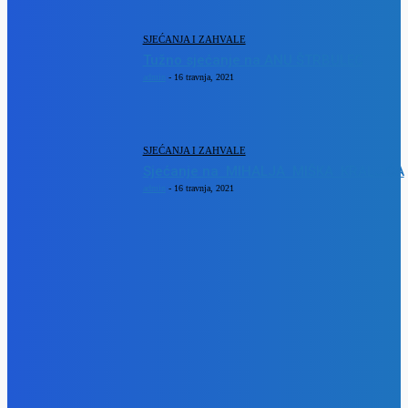
SJEĆANJA I ZAHVALE
Tužno sjećanje na ANU ŠTRBULEC
admin
-
16 travnja, 2021
SJEĆANJA I ZAHVALE
Sjećanje na MIHALJA MIŠKA KRALJIĆA
admin
-
16 travnja, 2021
POPULARNE KATEGORIJE
VIJESTI
1292
KULTURA
189
OBAVIJESTI
188
KRAPINSKO-ZAGORSKA ŽUPANIJA
150