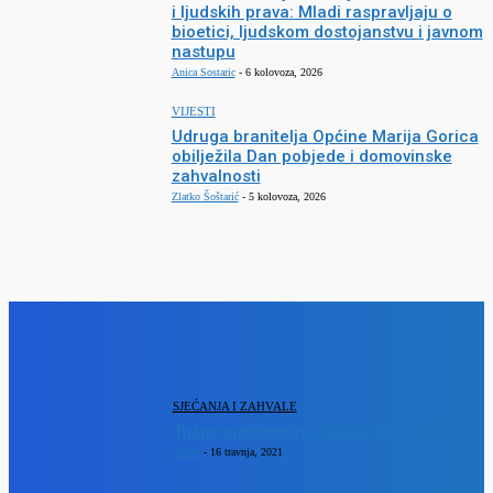
i ljudskih prava: Mladi raspravljaju o
bioetici, ljudskom dostojanstvu i javnom
nastupu
Anica Sostaric
-
6 kolovoza, 2026
VIJESTI
Udruga branitelja Općine Marija Gorica
obilježila Dan pobjede i domovinske
zahvalnosti
Zlatko Šoštarić
-
5 kolovoza, 2026
SJECANJA
SJEĆANJA I ZAHVALE
Tužno sjećanje na IVANA ŠOŠTARIĆA
admin
-
16 travnja, 2021