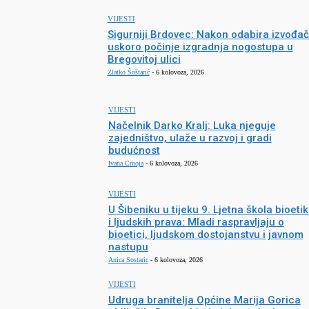
VIJESTI
Sigurniji Brdovec: Nakon odabira izvođa
uskoro počinje izgradnja nogostupa u
Bregovitoj ulici
Zlatko Šoštarić
-
6 kolovoza, 2026
VIJESTI
Načelnik Darko Kralj: Luka njeguje
zajedništvo, ulaže u razvoj i gradi
budućnost
Ivana Crnoja
-
6 kolovoza, 2026
VIJESTI
U Šibeniku u tijeku 9. Ljetna škola bioeti
i ljudskih prava: Mladi raspravljaju o
bioetici, ljudskom dostojanstvu i javnom
nastupu
Anica Sostaric
-
6 kolovoza, 2026
VIJESTI
Udruga branitelja Općine Marija Gorica