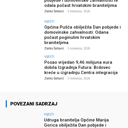
pobjede i domovinske zahvalnosti te
odala počast hrvatskim braniteljima
Zlatko Šoštarić
-
5 kolovoza, 2026
VIJESTI
Općina Pušća obilježila Dan pobjede i
domovinske zahvalnosti: Odana
počast poginulim hrvatskim
braniteljima
Zlatko Šoštarić
-
5 kolovoza, 2026
VIJESTI
Posao vrijedan 9,46 milijuna eura
dobila Izgradnja Futura: Brdovec
kreće u izgradnju Centra integracija
Zlatko Šoštarić
-
5 kolovoza, 2026
POVEZANI SADRZAJ
VIJESTI
Udruga branitelja Općine Marija
Gorica obilježila Dan pobjede i