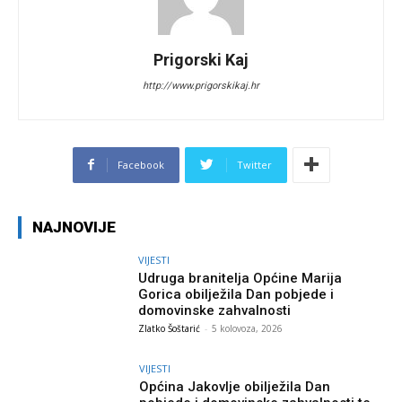
Prigorski Kaj
http://www.prigorskikaj.hr
Facebook
Twitter
NAJNOVIJE
VIJESTI
Udruga branitelja Općine Marija
Gorica obilježila Dan pobjede i
domovinske zahvalnosti
Zlatko Šoštarić
-
5 kolovoza, 2026
VIJESTI
Općina Jakovlje obilježila Dan