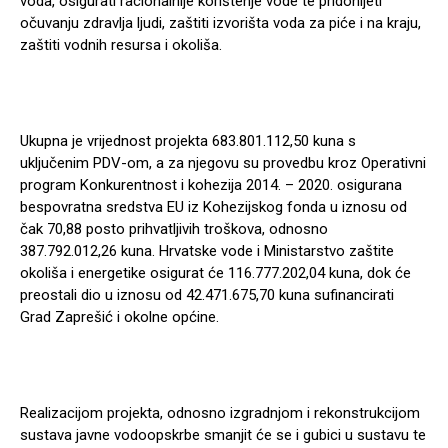
voda, osigurati racionalnije korištenje vode te pridonijeti
očuvanju zdravlja ljudi, zaštiti izvorišta voda za piće i na kraju,
zaštiti vodnih resursa i okoliša.
Ukupna je vrijednost projekta 683.801.112,50 kuna s
uključenim PDV-om, a za njegovu su provedbu kroz Operativni
program Konkurentnost i kohezija 2014. – 2020. osigurana
bespovratna sredstva EU iz Kohezijskog fonda u iznosu od
čak 70,88 posto prihvatljivih troškova, odnosno
387.792.012,26 kuna. Hrvatske vode i Ministarstvo zaštite
okoliša i energetike osigurat će 116.777.202,04 kuna, dok će
preostali dio u iznosu od 42.471.675,70 kuna sufinancirati
Grad Zaprešić i okolne općine.
Realizacijom projekta, odnosno izgradnjom i rekonstrukcijom
sustava javne vodoopskrbe smanjit će se i gubici u sustavu te