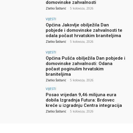
domovinske zahvalnosti
Zlatko Šoštarić
-
5 kolovoza, 2026
VIJESTI
Općina Jakovlje obilježila Dan
pobjede i domovinske zahvalnosti te
odala počast hrvatskim braniteljima
Zlatko Šoštarić
-
5 kolovoza, 2026
VIJESTI
Općina Pušća obilježila Dan pobjede i
domovinske zahvalnosti: Odana
počast poginulim hrvatskim
braniteljima
Zlatko Šoštarić
-
5 kolovoza, 2026
VIJESTI
Posao vrijedan 9,46 milijuna eura
dobila Izgradnja Futura: Brdovec
kreće u izgradnju Centra integracija
Zlatko Šoštarić
-
5 kolovoza, 2026