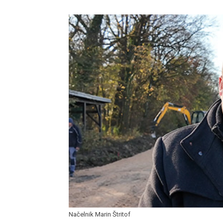
Načelnik Marin Štritof