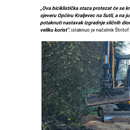
„Ova biciklistička staza protezat će se k
sjeveru Općinu Kraljevec na Sutli, a na j
potaknuti nastavak izgradnje sličnih dio
veliku korist“
, istaknuo je načelnik Štritof