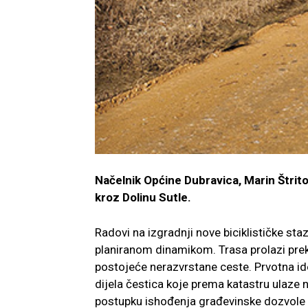
Načelnik Općine Dubravica, Marin Štritof
kroz Dolinu Sutle.
Radovi na izgradnji nove biciklističke sta
planiranom dinamikom. Trasa prolazi prekr
postojeće nerazvrstane ceste. Prvotna ide
dijela čestica koje prema katastru ulaze n
postupku ishođenja građevinske dozvole p