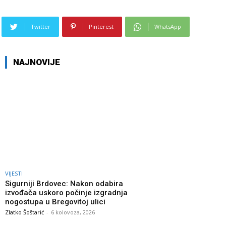
Twitter
Pinterest
WhatsApp
NAJNOVIJE
VIJESTI
Sigurniji Brdovec: Nakon odabira
izvođača uskoro počinje izgradnja
nogostupa u Bregovitoj ulici
Zlatko Šoštarić
-
6 kolovoza, 2026