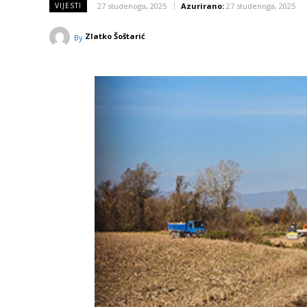
27 studenoga, 2025
Azurirano:
27 studenoga, 2025
VIJESTI
Zlatko Šoštarić
By