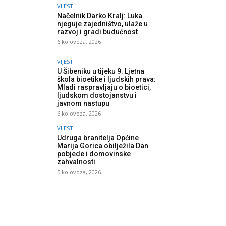
VIJESTI
Načelnik Darko Kralj: Luka
njeguje zajedništvo, ulaže u
razvoj i gradi budućnost
6 kolovoza, 2026
VIJESTI
U Šibeniku u tijeku 9. Ljetna
škola bioetike i ljudskih prava:
Mladi raspravljaju o bioetici,
ljudskom dostojanstvu i
javnom nastupu
6 kolovoza, 2026
VIJESTI
Udruga branitelja Općine
Marija Gorica obilježila Dan
pobjede i domovinske
zahvalnosti
5 kolovoza, 2026