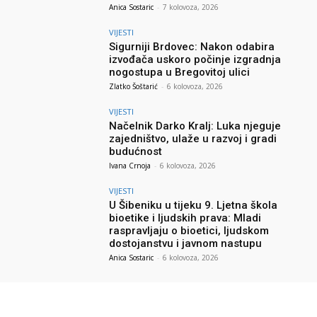
Anica Sostaric
-
7 kolovoza, 2026
VIJESTI
Sigurniji Brdovec: Nakon odabira
izvođača uskoro počinje izgradnja
nogostupa u Bregovitoj ulici
Zlatko Šoštarić
-
6 kolovoza, 2026
VIJESTI
Načelnik Darko Kralj: Luka njeguje
zajedništvo, ulaže u razvoj i gradi
budućnost
Ivana Crnoja
-
6 kolovoza, 2026
VIJESTI
U Šibeniku u tijeku 9. Ljetna škola
bioetike i ljudskih prava: Mladi
raspravljaju o bioetici, ljudskom
dostojanstvu i javnom nastupu
Anica Sostaric
-
6 kolovoza, 2026