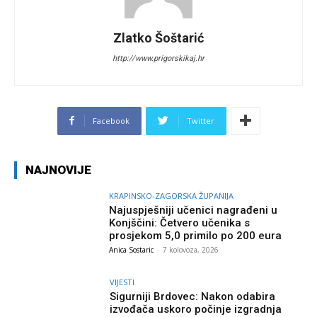
Zlatko Šoštarić
http://www.prigorskikaj.hr
Facebook
Twitter
NAJNOVIJE
KRAPINSKO-ZAGORSKA ŽUPANIJA
Najuspješniji učenici nagrađeni u
Konjščini: Četvero učenika s
prosjekom 5,0 primilo po 200 eura
Anica Sostaric
-
7 kolovoza, 2026
VIJESTI
Sigurniji Brdovec: Nakon odabira
izvođača uskoro počinje izgradnja