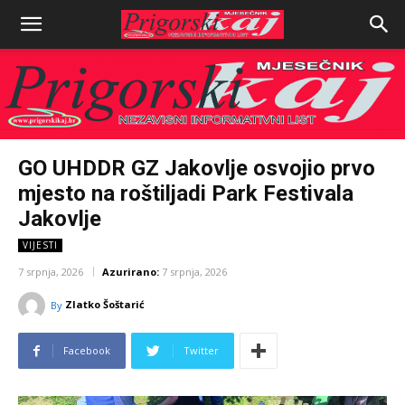
GO UHDDR GZ Jakovlje osvojio prvo
mjesto na roštiljadi Park Festivala
Jakovlje
VIJESTI
7 srpnja, 2026
Azurirano:
7 srpnja, 2026
Zlatko Šoštarić
By
Facebook
Twitter