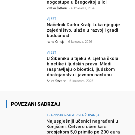
nogostupa u Bregovitoj ulici
Zlatko Šoštarić
-
6 kolovoza, 2026
VIJESTI
Načelnik Darko Kralj: Luka njeguje
zajedništvo, ulaže u razvoj i gradi
budućnost
Ivana Crnoja
-
6 kolovoza, 2026
VIJESTI
U Šibeniku u tijeku 9. Ljetna škola
bioetike i ljudskih prava: Mladi
raspravljaju o bioetici, ljudskom
dostojanstvu i javnom nastupu
Anica Sostaric
-
6 kolovoza, 2026
POVEZANI SADRZAJ
KRAPINSKO-ZAGORSKA ŽUPANIJA
Najuspješniji učenici nagrađeni u
Konjščini: Četvero učenika s
prosjekom 5,0 primilo po 200 eura