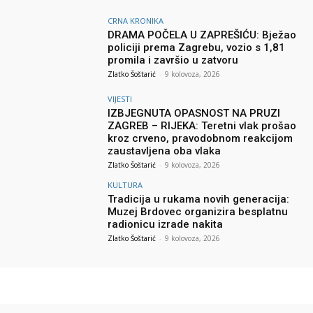
CRNA KRONIKA
DRAMA POČELA U ZAPREŠIĆU: Bježao
policiji prema Zagrebu, vozio s 1,81
promila i završio u zatvoru
Zlatko Šoštarić
-
9 kolovoza, 2026
VIJESTI
IZBJEGNUTA OPASNOST NA PRUZI
ZAGREB – RIJEKA: Teretni vlak prošao
kroz crveno, pravodobnom reakcijom
zaustavljena oba vlaka
Zlatko Šoštarić
-
9 kolovoza, 2026
KULTURA
Tradicija u rukama novih generacija:
Muzej Brdovec organizira besplatnu
radionicu izrade nakita
Zlatko Šoštarić
-
9 kolovoza, 2026