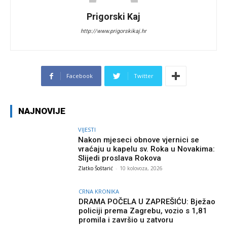
Prigorski Kaj
http://www.prigorskikaj.hr
Facebook
Twitter
NAJNOVIJE
VIJESTI
Nakon mjeseci obnove vjernici se
vraćaju u kapelu sv. Roka u Novakima:
Slijedi proslava Rokova
Zlatko Šoštarić
-
10 kolovoza, 2026
CRNA KRONIKA
DRAMA POČELA U ZAPREŠIĆU: Bježao
policiji prema Zagrebu, vozio s 1,81
promila i završio u zatvoru