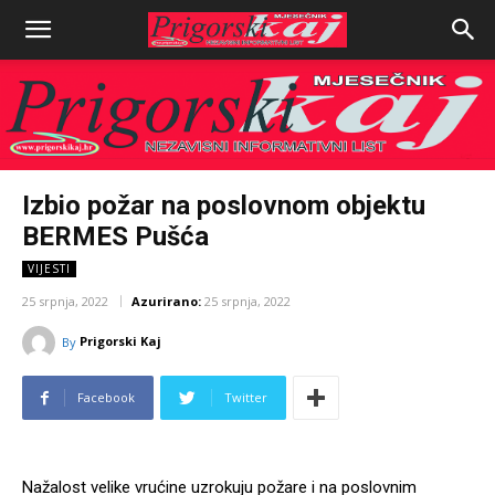
Izbio požar na poslovnom objektu
BERMES Pušća
VIJESTI
25 srpnja, 2022
Azurirano:
25 srpnja, 2022
Prigorski Kaj
By
Facebook
Twitter
Nažalost velike vrućine uzrokuju požare i na poslovnim