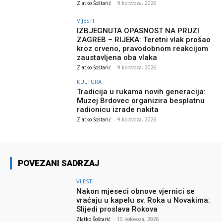
Zlatko Šoštarić
-
9 kolovoza, 2026
VIJESTI
IZBJEGNUTA OPASNOST NA PRUZI
ZAGREB – RIJEKA: Teretni vlak prošao
kroz crveno, pravodobnom reakcijom
zaustavljena oba vlaka
Zlatko Šoštarić
-
9 kolovoza, 2026
KULTURA
Tradicija u rukama novih generacija:
Muzej Brdovec organizira besplatnu
radionicu izrade nakita
Zlatko Šoštarić
-
9 kolovoza, 2026
POVEZANI SADRZAJ
VIJESTI
Nakon mjeseci obnove vjernici se
vraćaju u kapelu sv. Roka u Novakima:
Slijedi proslava Rokova
Zlatko Šoštarić
-
10 kolovoza, 2026