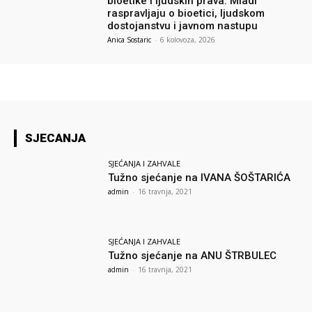
bioetike i ljudskih prava: Mladi
raspravljaju o bioetici, ljudskom
dostojanstvu i javnom nastupu
Anica Sostaric
-
6 kolovoza, 2026
SJECANJA
SJEĆANJA I ZAHVALE
Tužno sjećanje na IVANA ŠOŠTARIĆA
admin
-
16 travnja, 2021
SJEĆANJA I ZAHVALE
Tužno sjećanje na ANU ŠTRBULEC
admin
-
16 travnja, 2021