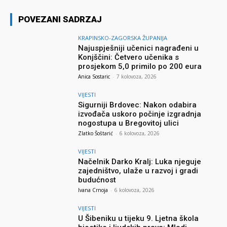
POVEZANI SADRZAJ
KRAPINSKO-ZAGORSKA ŽUPANIJA
Najuspješniji učenici nagrađeni u
Konjščini: Četvero učenika s
prosjekom 5,0 primilo po 200 eura
Anica Sostaric
-
7 kolovoza, 2026
VIJESTI
Sigurniji Brdovec: Nakon odabira
izvođača uskoro počinje izgradnja
nogostupa u Bregovitoj ulici
Zlatko Šoštarić
-
6 kolovoza, 2026
VIJESTI
Načelnik Darko Kralj: Luka njeguje
zajedništvo, ulaže u razvoj i gradi
budućnost
Ivana Crnoja
-
6 kolovoza, 2026
VIJESTI
U Šibeniku u tijeku 9. Ljetna škola