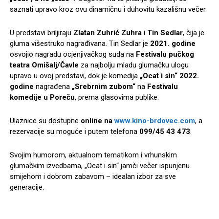
saznati upravo kroz ovu dinamičnu i duhovitu kazališnu večer.
U predstavi briljiraju
Zlatan Zuhrić Zuhra
i
Tin Sedlar
, čija je
gluma višestruko nagrađivana. Tin Sedlar je
2021. godine
osvojio nagradu ocjenjivačkog suda na
Festivalu pučkog
teatra Omišalj/Čavle
za najbolju mladu glumačku ulogu
upravo u ovoj predstavi, dok je komedija
„Ocat i sin“ 2022.
godine
nagrađena
„Srebrnim zubom“
na
Festivalu
komedije u Poreču
, prema glasovima publike.
Ulaznice su dostupne
online na
www.kino-brdovec.com
, a
rezervacije su moguće i putem telefona
099/45 43 473
.
Svojim humorom, aktualnom tematikom i vrhunskim
glumačkim izvedbama, „Ocat i sin“ jamči večer ispunjenu
smijehom i dobrom zabavom – idealan izbor za sve
generacije.