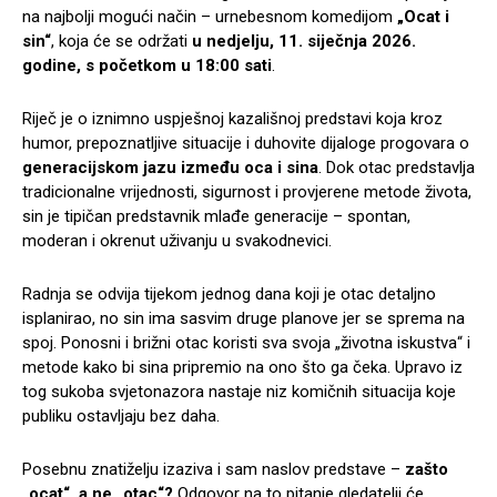
na najbolji mogući način – urnebesnom komedijom
„Ocat i
sin“
, koja će se održati
u nedjelju, 11. siječnja 2026.
godine, s početkom u 18:00 sati
.
Riječ je o iznimno uspješnoj kazališnoj predstavi koja kroz
humor, prepoznatljive situacije i duhovite dijaloge progovara o
generacijskom jazu između oca i sina
. Dok otac predstavlja
tradicionalne vrijednosti, sigurnost i provjerene metode života,
sin je tipičan predstavnik mlađe generacije – spontan,
moderan i okrenut uživanju u svakodnevici.
Radnja se odvija tijekom jednog dana koji je otac detaljno
isplanirao, no sin ima sasvim druge planove jer se sprema na
spoj. Ponosni i brižni otac koristi sva svoja „životna iskustva“ i
metode kako bi sina pripremio na ono što ga čeka. Upravo iz
tog sukoba svjetonazora nastaje niz komičnih situacija koje
publiku ostavljaju bez daha.
Posebnu znatiželju izaziva i sam naslov predstave –
zašto
„ocat“, a ne „otac“?
Odgovor na to pitanje gledatelji će