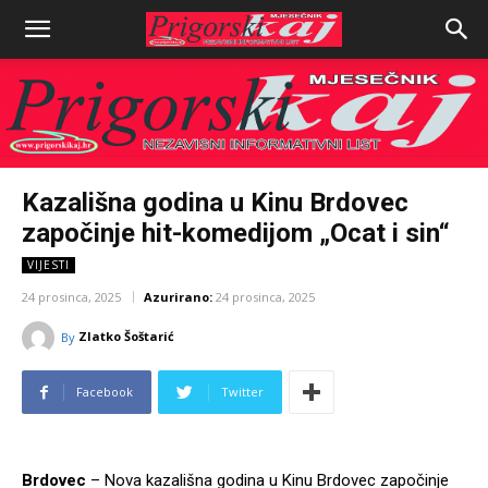
Kazališna godina u Kinu Brdovec
započinje hit-komedijom „Ocat i sin“
VIJESTI
24 prosinca, 2025
Azurirano:
24 prosinca, 2025
Zlatko Šoštarić
By
Facebook
Twitter
Brdovec
– Nova kazališna godina u Kinu Brdovec započinje