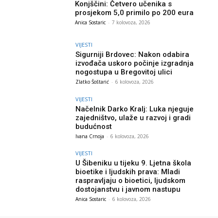
Konjščini: Četvero učenika s
prosjekom 5,0 primilo po 200 eura
Anica Sostaric
-
7 kolovoza, 2026
VIJESTI
Sigurniji Brdovec: Nakon odabira
izvođača uskoro počinje izgradnja
nogostupa u Bregovitoj ulici
Zlatko Šoštarić
-
6 kolovoza, 2026
VIJESTI
Načelnik Darko Kralj: Luka njeguje
zajedništvo, ulaže u razvoj i gradi
budućnost
Ivana Crnoja
-
6 kolovoza, 2026
VIJESTI
U Šibeniku u tijeku 9. Ljetna škola
bioetike i ljudskih prava: Mladi
raspravljaju o bioetici, ljudskom
dostojanstvu i javnom nastupu
Anica Sostaric
-
6 kolovoza, 2026