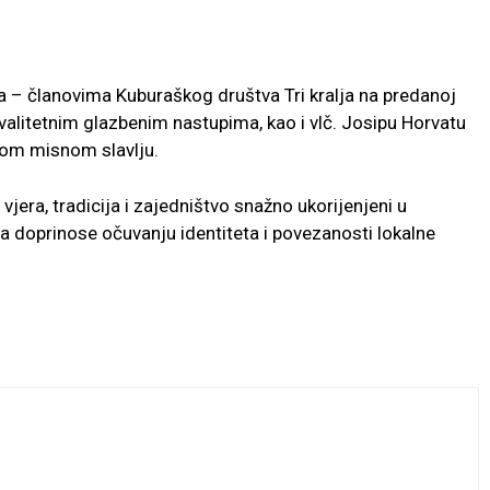
ma – članovima Kuburaškog društva Tri kralja na predanoj
valitetnim glazbenim nastupima, kao i vlč. Josipu Horvatu
nom misnom slavlju.
jera, tradicija i zajedništvo snažno ukorijenjeni u
a doprinose očuvanju identiteta i povezanosti lokalne