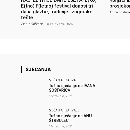
NAJFLETNIJE DANE LJETA: E(ko)
Konjščini
E(tno) F(letno) festival donosi tri
prosjeko
dana glazbe, tradicije i zagorske
Anica Sostari
fešte
Zlatko Šoštarić
-
8 kolovoza, 2026
SJECANJA
SJEĆANJA I ZAHVALE
Tužno sjećanje na IVANA
ŠOŠTARIĆA
16 travnja, 2021
SJEĆANJA I ZAHVALE
Tužno sjećanje na ANU
ŠTRBULEC
16 travnja, 2021