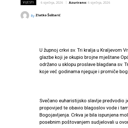
6 siječnja, 2026
Azurirano:
6 siječnja, 2026
VIJESTI
Zlatko Šoštarić
By
U župnoj crkvi sv. Tri kralja u Kraljevom
glazbe koji je okupio brojne mještane Opć
održano u sklopu proslave blagdana sv. Tri 
koje već godinama njeguje i promiče bogat
Svečano euharistijsko slavlje predvodio j
propovijed te obavio blagoslov vode i t
Bogojavljenja. Crkva je bila ispunjena mo
posebnim poštovanjem sudjelovali u ovo