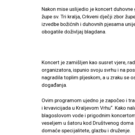
Nakon mise uslijedio je koncert duhovne g
župe sv. Tri kralja, Crkveni dječji zbor župe
izvedbe božićnih i duhovnih pjesama unij
obogatile doživljaj blagdana.
Koncert je zamišljen kao susret vjere, rado
organizatora, ispunio svoju svrhu i na po
nagradila toplim pljeskom, a u zraku se 
događanja.
Ovim programom ujedno je započeo i trad
i krvavicijada u Kraljevom Vrhu“. Kako na
blagoslovom vode i prigodnim koncertom 
veseljem u šatoru kod Društvenog doma Kra
domaće specijalitete, glazbu i druženje.