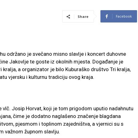
Facebook
Share
 Vrhu održano je svečano misno slavlje i koncert duhovne
ine Jakovlje te goste iz okolnih mjesta. Događanje je
kralja, a organizator je bilo Kuburaško društvo Tri kralja,
u vjersku i kulturnu tradiciju ovog kraja.
e vlč. Josip Horvat, koji je tom prigodom uputio nadahnutu
amjana, čime je dodatno naglašeno značenje blagdana
litvom, pjesmom i toplinom zajedništva, a vjernici su s
m važnom župnom slavlju.