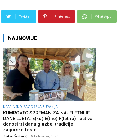
Twitter
Pinterest
WhatsApp
NAJNOVIJE
KRAPINSKO-ZAGORSKA ŽUPANIJA
KUMROVEC SPREMAN ZA NAJFLETNIJE
DANE LJETA: E(ko) E(tno) F(letno) festival
donosi tri dana glazbe, tradicije i
zagorske fešte
Zlatko Šoštarić
-
8 kolovoza, 2026