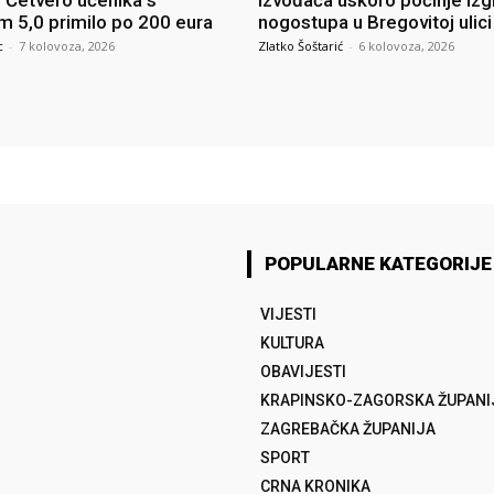
: Četvero učenika s
izvođača uskoro počinje izg
m 5,0 primilo po 200 eura
nogostupa u Bregovitoj ulici
c
-
7 kolovoza, 2026
Zlatko Šoštarić
-
6 kolovoza, 2026
POPULARNE KATEGORIJE
VIJESTI
KULTURA
OBAVIJESTI
KRAPINSKO-ZAGORSKA ŽUPANI
ZAGREBAČKA ŽUPANIJA
SPORT
CRNA KRONIKA