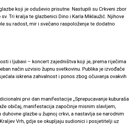
lazbe koji je oduševio prisutne. Nastupili su Crkveni zbor
 sv. Tri kralja te glazbenici Dino i Karla Miklaužić. Njihove
ele su radost, mir i svečano raspoloženje te dodatno
sti i ljubavi – koncert zajedništva koji je, prema riječima
seban način uzvisio župnu svetkovinu. Publika je izvođače
osjećala iskrena zahvalnost i ponos zbog očuvanja ovakvih
icionalni prvi dan manifestacije „Sprepucavanje kuburaša
laže običaj, manifestacija započinje misnim slavljem,
duhovne glazbe u župnoj crkvi, a nastavlja se narodnim
ljev Vrh, gdje se okupljaju sudionici i posjetitelji uz