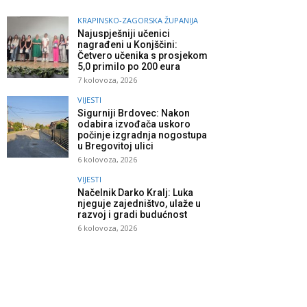
KRAPINSKO-ZAGORSKA ŽUPANIJA
Najuspješniji učenici
nagrađeni u Konjščini:
Četvero učenika s prosjekom
5,0 primilo po 200 eura
7 kolovoza, 2026
VIJESTI
Sigurniji Brdovec: Nakon
odabira izvođača uskoro
počinje izgradnja nogostupa
u Bregovitoj ulici
6 kolovoza, 2026
VIJESTI
Načelnik Darko Kralj: Luka
njeguje zajedništvo, ulaže u
razvoj i gradi budućnost
6 kolovoza, 2026