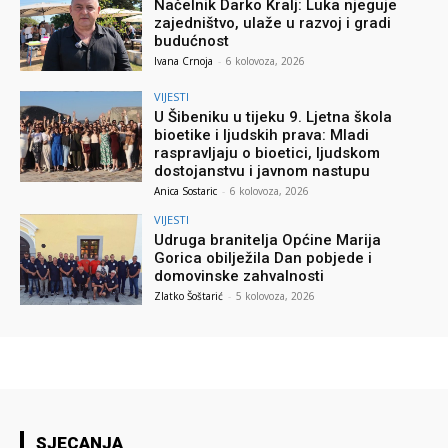
Načelnik Darko Kralj: Luka njeguje
zajedništvo, ulaže u razvoj i gradi
budućnost
Ivana Crnoja
-
6 kolovoza, 2026
VIJESTI
U Šibeniku u tijeku 9. Ljetna škola
bioetike i ljudskih prava: Mladi
raspravljaju o bioetici, ljudskom
dostojanstvu i javnom nastupu
Anica Sostaric
-
6 kolovoza, 2026
VIJESTI
Udruga branitelja Općine Marija
Gorica obilježila Dan pobjede i
domovinske zahvalnosti
Zlatko Šoštarić
-
5 kolovoza, 2026
SJECANJA