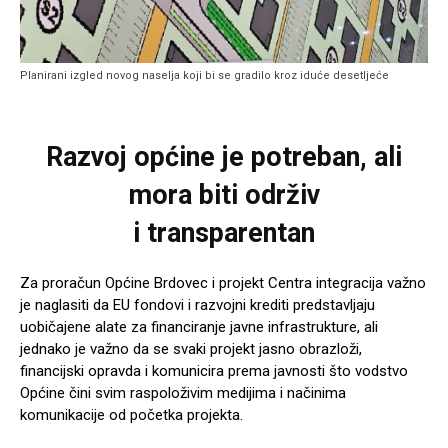
Planirani izgled novog naselja koji bi se gradilo kroz iduće desetljeće
Razvoj općine je potreban, ali
mora biti održiv
i transparentan
Za proračun Općine Brdovec i projekt Centra integracija važno
je naglasiti da EU fondovi i razvojni krediti predstavljaju
uobičajene alate za financiranje javne infrastrukture, ali
jednako je važno da se svaki projekt jasno obrazloži,
financijski opravda i komunicira prema javnosti što vodstvo
Općine čini svim raspoloživim medijima i načinima
komunikacije od početka projekta.