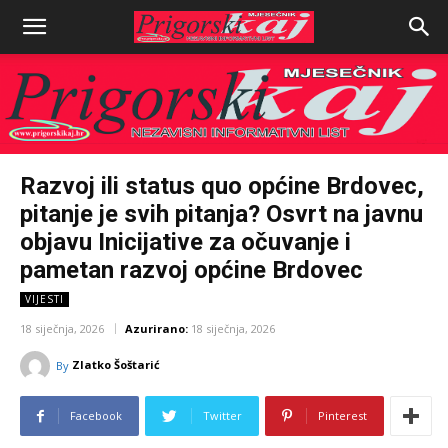
Razvoj ili status quo općine Brdovec,
pitanje je svih pitanja? Osvrt na javnu
objavu Inicijative za očuvanje i
pametan razvoj općine Brdovec
VIJESTI
18 siječnja, 2026
Azurirano:
18 siječnja, 2026
Zlatko Šoštarić
By
Facebook
Twitter
Pinterest