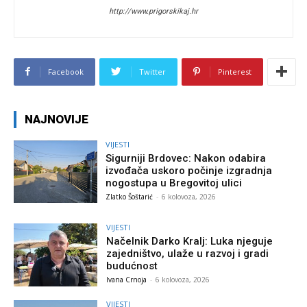
http://www.prigorskikaj.hr
Facebook
Twitter
Pinterest
NAJNOVIJE
VIJESTI
Sigurniji Brdovec: Nakon odabira
izvođača uskoro počinje izgradnja
nogostupa u Bregovitoj ulici
Zlatko Šoštarić
-
6 kolovoza, 2026
VIJESTI
Načelnik Darko Kralj: Luka njeguje
zajedništvo, ulaže u razvoj i gradi
budućnost
Ivana Crnoja
-
6 kolovoza, 2026
VIJESTI