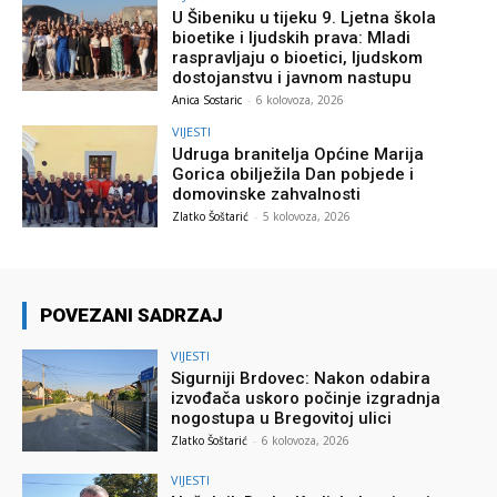
U Šibeniku u tijeku 9. Ljetna škola
bioetike i ljudskih prava: Mladi
raspravljaju o bioetici, ljudskom
dostojanstvu i javnom nastupu
Anica Sostaric
-
6 kolovoza, 2026
VIJESTI
Udruga branitelja Općine Marija
Gorica obilježila Dan pobjede i
domovinske zahvalnosti
Zlatko Šoštarić
-
5 kolovoza, 2026
POVEZANI SADRZAJ
VIJESTI
Sigurniji Brdovec: Nakon odabira
izvođača uskoro počinje izgradnja
nogostupa u Bregovitoj ulici
Zlatko Šoštarić
-
6 kolovoza, 2026
VIJESTI