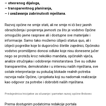
– otvorenog dijaloga,
– transparentnog planiranja,
– i uvažavanja zabrinutosti mještana.
Razvoj općine ne smije stati, ali ne smije ni ići bez jasnih
obrazloženja i povjerenja javnosti za što je vodstvo Općine
omogućilo javne rasprave ali i dostupne sve materijale i
informacije. Samo tako možemo izbjeći status quo, ali i
izbjeći pogreške koje bi dugoročno štetile zajednici, Općinsko
vodstvo promišljeno donosi odluke koje nisu donesene jučer
nego se protežu kroz nekoliko mandata, općinskih vijeća,
analize stručnjaka i odobrenje ministarstava. Sve su odluke
transparentne, demokratske i u interesu naših mještana, sve
ostale interpretacije su pokušaj blokade realnih potreba
razvoja naše Općine, i projekata koji su nadomak realizacije
kao odgovor za potrebe i dobrobiti naših mještana.
Predsjednica Inicijative za očuvanje i pametan razvoj općine Brdovec
Prema dostupnim podatcima redakcije portala