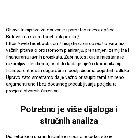
Objava Inicijative za očuvanje i pametan razvoj općine
Brdovec na svom facebook profilu /
https://web.facebook.com/InicijativazaBrdovec/ otvara niz
važnih pitanja o prostornom planiranju, prenamjeni zemljišta i
financiranju javnih projekata. Zabrinutost dijela mještana je
razumljiva i legitimna, osobito kada je riječ o komunikaciji,
transparentnosti i dugoročnim posljedicama pojedinih odluka.
Upravo zato smatramo da je važno pristupiti temi smireno,
argumentirano i bez dodatnog produbljivanja podjela te
provjere stvarnih činjenica.
Potrebno je više dijaloga i
stručnih analiza
Dio retorike u pismu Inicijative izrazito je oštar, što je