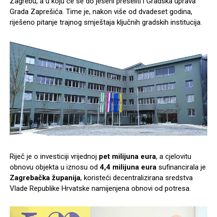
Zagrebu, a u koju će se do jeseni preseliti i Gradska uprava
Grada Zaprešića. Time je, nakon više od dvadeset godina,
riješeno pitanje trajnog smještaja ključnih gradskih institucija.
Riječ je o investiciji vrijednoj
pet milijuna eura
, a cjelovitu
obnovu objekta u iznosu od
4,4 milijuna eura
sufinancirala je
Zagrebačka županija
, koristeći decentralizirana sredstva
Vlade Republike Hrvatske namijenjena obnovi od potresa.