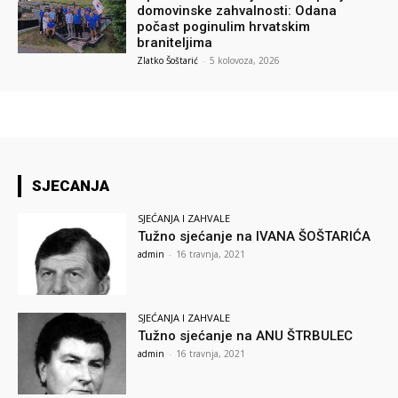
domovinske zahvalnosti: Odana
počast poginulim hrvatskim
braniteljima
Zlatko Šoštarić
-
5 kolovoza, 2026
SJECANJA
SJEĆANJA I ZAHVALE
Tužno sjećanje na IVANA ŠOŠTARIĆA
admin
-
16 travnja, 2021
SJEĆANJA I ZAHVALE
Tužno sjećanje na ANU ŠTRBULEC
admin
-
16 travnja, 2021