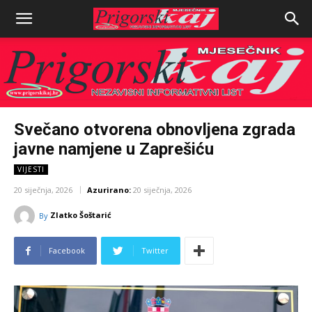
Svečano otvorena obnovljena zgrada
javne namjene u Zaprešiću
VIJESTI
20 siječnja, 2026
Azurirano:
20 siječnja, 2026
Zlatko Šoštarić
By
Facebook
Twitter