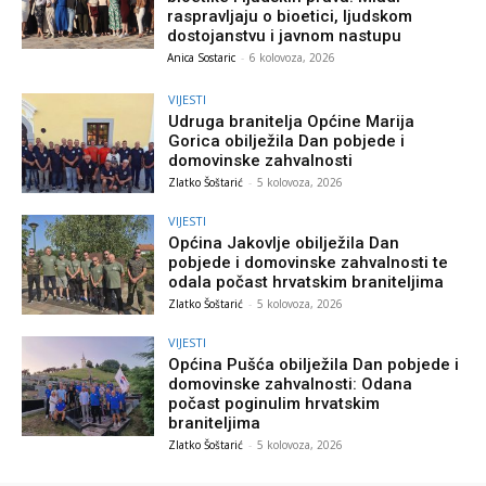
raspravljaju o bioetici, ljudskom
dostojanstvu i javnom nastupu
Anica Sostaric
-
6 kolovoza, 2026
VIJESTI
Udruga branitelja Općine Marija
Gorica obilježila Dan pobjede i
domovinske zahvalnosti
Zlatko Šoštarić
-
5 kolovoza, 2026
VIJESTI
Općina Jakovlje obilježila Dan
pobjede i domovinske zahvalnosti te
odala počast hrvatskim braniteljima
Zlatko Šoštarić
-
5 kolovoza, 2026
VIJESTI
Općina Pušća obilježila Dan pobjede i
domovinske zahvalnosti: Odana
počast poginulim hrvatskim
braniteljima
Zlatko Šoštarić
-
5 kolovoza, 2026