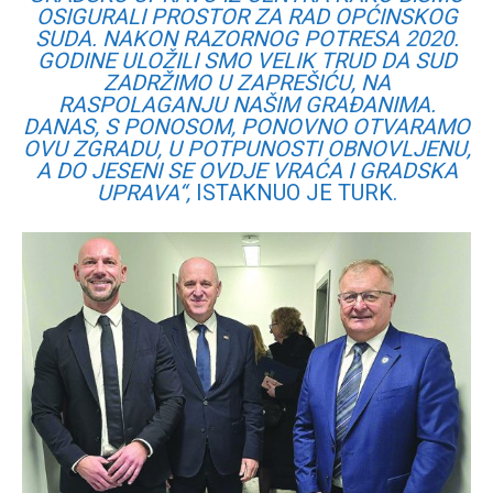
OSIGURALI PROSTOR ZA RAD OPĆINSKOG
SUDA. NAKON RAZORNOG POTRESA 2020.
GODINE ULOŽILI SMO VELIK TRUD DA SUD
ZADRŽIMO U ZAPREŠIĆU, NA
RASPOLAGANJU NAŠIM GRAĐANIMA.
DANAS, S PONOSOM, PONOVNO OTVARAMO
OVU ZGRADU, U POTPUNOSTI OBNOVLJENU,
A DO JESENI SE OVDJE VRAĆA I GRADSKA
UPRAVA“,
ISTAKNUO JE TURK.