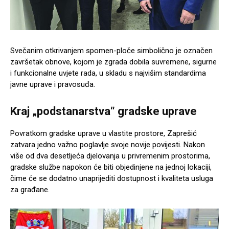
Svečanim otkrivanjem spomen-ploče simbolično je označen
završetak obnove, kojom je zgrada dobila suvremene, sigurne
i funkcionalne uvjete rada, u skladu s najvišim standardima
javne uprave i pravosuđa.
Kraj „podstanarstva“ gradske uprave
Povratkom gradske uprave u vlastite prostore, Zaprešić
zatvara jedno važno poglavlje svoje novije povijesti. Nakon
više od dva desetljeća djelovanja u privremenim prostorima,
gradske službe napokon će biti objedinjene na jednoj lokaciji,
čime će se dodatno unaprijediti dostupnost i kvaliteta usluga
za građane.