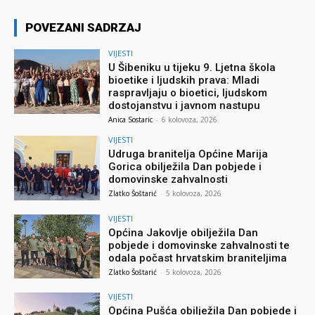
POVEZANI SADRZAJ
VIJESTI
U Šibeniku u tijeku 9. Ljetna škola
bioetike i ljudskih prava: Mladi
raspravljaju o bioetici, ljudskom
dostojanstvu i javnom nastupu
Anica Sostaric
-
6 kolovoza, 2026
VIJESTI
Udruga branitelja Općine Marija
Gorica obilježila Dan pobjede i
domovinske zahvalnosti
Zlatko Šoštarić
-
5 kolovoza, 2026
VIJESTI
Općina Jakovlje obilježila Dan
pobjede i domovinske zahvalnosti te
odala počast hrvatskim braniteljima
Zlatko Šoštarić
-
5 kolovoza, 2026
VIJESTI
Općina Pušća obilježila Dan pobjede i