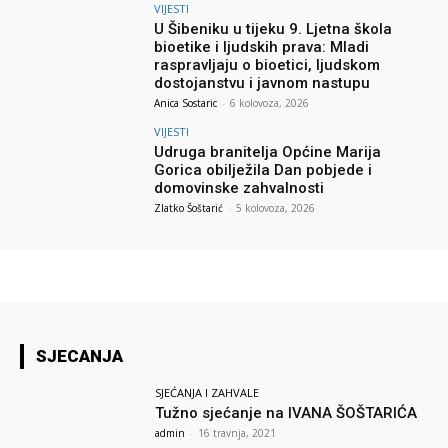
VIJESTI
U Šibeniku u tijeku 9. Ljetna škola
bioetike i ljudskih prava: Mladi
raspravljaju o bioetici, ljudskom
dostojanstvu i javnom nastupu
Anica Sostaric
-
6 kolovoza, 2026
VIJESTI
Udruga branitelja Općine Marija
Gorica obilježila Dan pobjede i
domovinske zahvalnosti
Zlatko Šoštarić
-
5 kolovoza, 2026
SJECANJA
SJEĆANJA I ZAHVALE
Tužno sjećanje na IVANA ŠOŠTARIĆA
admin
-
16 travnja, 2021