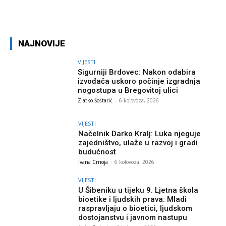
Facebook
Twitter
Pinterest
W
NAJNOVIJE
VIJESTI
Sigurniji Brdovec: Nakon odabira
izvođača uskoro počinje izgradnja
nogostupa u Bregovitoj ulici
Zlatko Šoštarić
-
6 kolovoza, 2026
VIJESTI
Načelnik Darko Kralj: Luka njeguje
zajedništvo, ulaže u razvoj i gradi
budućnost
Ivana Crnoja
-
6 kolovoza, 2026
VIJESTI
U Šibeniku u tijeku 9. Ljetna škola
bioetike i ljudskih prava: Mladi
raspravljaju o bioetici, ljudskom
dostojanstvu i javnom nastupu