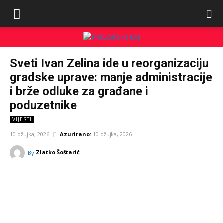
Sveti Ivan Zelina ide u reorganizaciju
gradske uprave: manje administracije
i brže odluke za građane i
poduzetnike
VIJESTI
10 ožujka, 2026
Azurirano:
10 ožujka, 2026
Zlatko Šoštarić
By
Facebook
Twitter
Pinterest
W