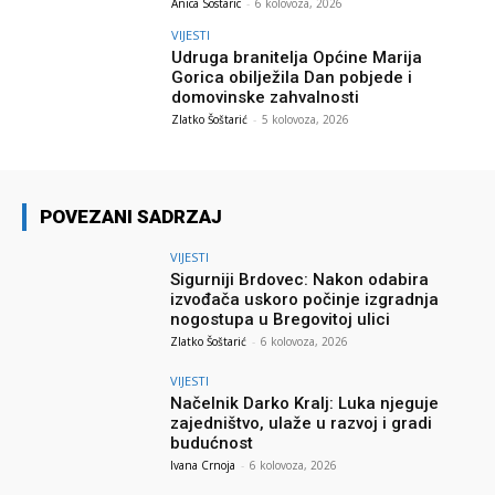
Anica Sostaric
-
6 kolovoza, 2026
VIJESTI
Udruga branitelja Općine Marija
Gorica obilježila Dan pobjede i
domovinske zahvalnosti
Zlatko Šoštarić
-
5 kolovoza, 2026
POVEZANI SADRZAJ
VIJESTI
Sigurniji Brdovec: Nakon odabira
izvođača uskoro počinje izgradnja
nogostupa u Bregovitoj ulici
Zlatko Šoštarić
-
6 kolovoza, 2026
VIJESTI
Načelnik Darko Kralj: Luka njeguje
zajedništvo, ulaže u razvoj i gradi
budućnost
Ivana Crnoja
-
6 kolovoza, 2026