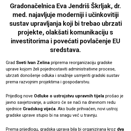
Gradonačelnica Eva Jendriš Škrljak, dr.
med. najavljuje moderniji i učinkovitiji
sustav upravljanja koji bi trebao ubrzati
projekte, olakšati komunikaciju s
investitorima i povećati povlačenje EU
sredstava.
Grad
Sveti Ivan Zelina
priprema reorganizaciju gradske
uprave kojom želi pojednostaviti administrativne procese,
ubrzati donošenje odluka i snažnije usmjeriti gradski sustav
prema razvojnim projektima i gospodarstvu.
Prijedlog nove
Odluke o ustrojstvu upravnih tijela
prošao je
javno savjetovanje, a uskoro će se naći na dnevnom redu
sjednice
Gradskog vijeća
. Ako bude prihvaćen, novi ustroj
gradske uprave stupio bi na snagu već u travnju.
Prema prijedlogu, gradska uprava bila bi organizirana kroz
dva