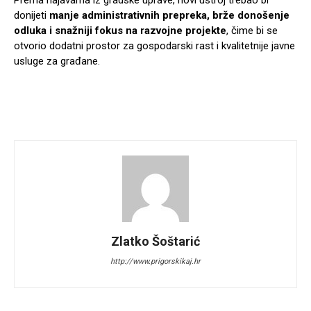
Prema najavama iz gradske uprave, novi ustroj trebao bi
donijeti
manje administrativnih prepreka, brže donošenje
odluka i snažniji fokus na razvojne projekte
, čime bi se
otvorio dodatni prostor za gospodarski rast i kvalitetnije javne
usluge za građane.
Zlatko Šoštarić
http://www.prigorskikaj.hr