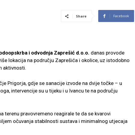
Facebook
Share
odoopskrba i odvodnja Zaprešić d.o.o.
danas provode
više lokacija na području Zaprešića i okolice, uz istodobno
 aktivnosti.
je Prigorja, gdje se sanacije izvode na dvije točke – u
toga, intervencije su u tijeku i u Ivancu te na području
 na terenu pravovremeno reagirale te da se kvarovi
ljem očuvanja stabilnosti sustava i minimalnog utjecaja