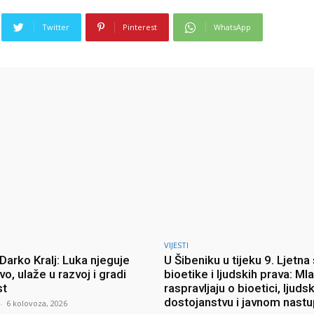
Twitter
Pinterest
WhatsApp
VIJESTI
Darko Kralj: Luka njeguje
U Šibeniku u tijeku 9. Ljetna
vo, ulaže u razvoj i gradi
bioetike i ljudskih prava: Mla
st
raspravljaju o bioetici, ljud
dostojanstvu i javnom nast
-
6 kolovoza, 2026