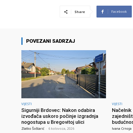
Facebook
Share
POVEZANI SADRZAJ
VIJESTI
VIJESTI
Sigurniji Brdovec: Nakon odabira
Načelnik 
izvođača uskoro počinje izgradnja
zajedništ
nogostupa u Bregovitoj ulici
budućno
Zlatko Šoštarić
-
6 kolovoza, 2026
Ivana Crnoja