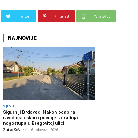
Twitter
Pinterest
WhatsApp
NAJNOVIJE
VIJESTI
Sigurniji Brdovec: Nakon odabira
izvođača uskoro počinje izgradnja
nogostupa u Bregovitoj ulici
Zlatko Šoštarić
-
6 kolovoza, 2026