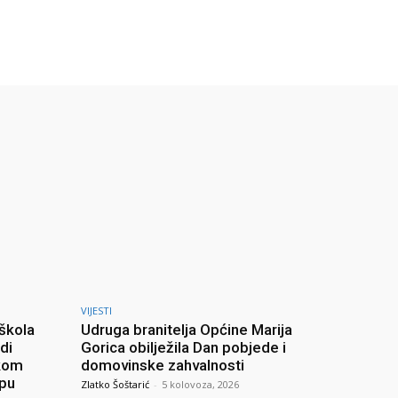
VIJESTI
 škola
Udruga branitelja Općine Marija
di
Gorica obilježila Dan pobjede i
skom
domovinske zahvalnosti
upu
Zlatko Šoštarić
-
5 kolovoza, 2026