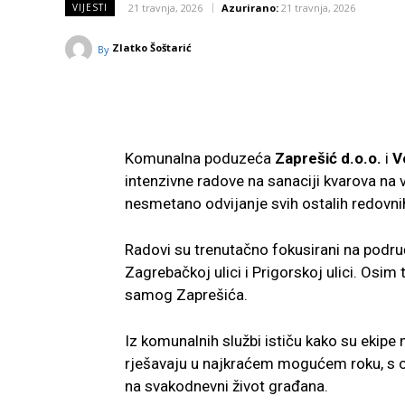
21 travnja, 2026
Azurirano:
21 travnja, 2026
VIJESTI
Zlatko Šoštarić
By
Komunalna poduzeća
Zaprešić d.o.o.
i
V
intenzivne radove na sanaciji kvarova na 
nesmetano odvijanje svih ostalih redovnih
Radovi su trenutačno fokusirani na područ
Zagrebačkoj ulici i Prigorskoj ulici. Osim 
samog Zaprešića.
Iz komunalnih službi ističu kako su ekipe
rješavaju u najkraćem mogućem roku, s ci
na svakodnevni život građana.