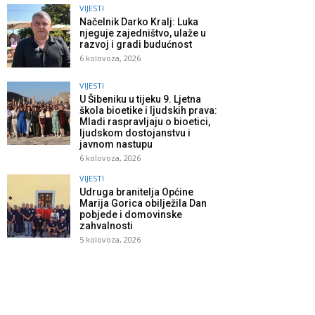
VIJESTI
Načelnik Darko Kralj: Luka
njeguje zajedništvo, ulaže u
razvoj i gradi budućnost
6 kolovoza, 2026
VIJESTI
U Šibeniku u tijeku 9. Ljetna
škola bioetike i ljudskih prava:
Mladi raspravljaju o bioetici,
ljudskom dostojanstvu i
javnom nastupu
6 kolovoza, 2026
VIJESTI
Udruga branitelja Općine
Marija Gorica obilježila Dan
pobjede i domovinske
zahvalnosti
5 kolovoza, 2026