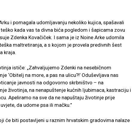
Arku i pomagala udomljavanju nekoliko kujica, spašavali
to teško kada vas ta divna bića pogledom i šapicama zovu
isuje Zdenka Kovačiček. I sama je iz Noine Arke udomila
 teška maltretiranja, a s kojom je provela predivnih šest
a kraja.
ivotinja ističe: „Zahvaljujemo Zdenki na nesebičnom
e ‘Obitelj na more, a pas na ulicu?!’ Oduševljava nas
oticanje javnosti na odgovorno skrbništvo – na
 životinja, na nenapuštenje kućnih ljubimaca, kastraciju i
ancu. Apeliramo na sve da ne napuštaju životinje prije
uvjete, da udome psa ili mačku.”
ji će biti postavljeni u raznim hrvatskim gradovima nalaze