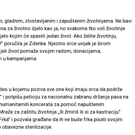
 gladnim, zlostavljanim i zapuštenim životinjama. Ne bavi
na za životno djelo kao ja, no svakome tko voli životinje
lo kojim će spasiti jedan život. Ako želite životinju,
” poručila je Zdenka. Njezino srce uvijek je širom
ijeli život pomaže svojim radom, donacijama,
em u kampanjama.
video u kojemu poziva sve one koji imaju srca da podrže
 i potpišu peticiju za nacionalnu zabranu držanja pasa na
ko humanitarnih koncerata za pomoć napuštenim
e za zaštitu životinja „Ili žmiriš ili si za kastraciju”
a” i pozvala građane da ih ne bude frka pisati svojim
 obavezne sterilizacije.