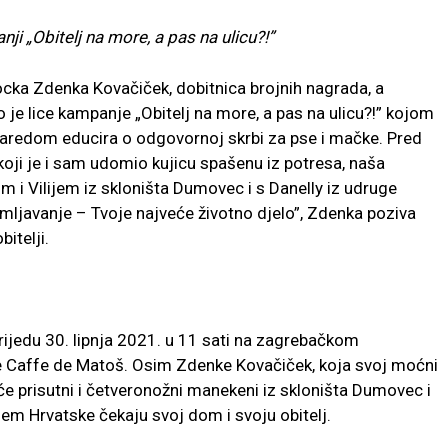
anji
„Obitelj na more, a pas na ulicu?!”
cka Zdenka Kovačiček, dobitnica brojnih nagrada, a
o je lice kampanje „Obitelj na more, a pas na ulicu?!” kojom
 zaredom educira o odgovornoj skrbi za pse i mačke. Pred
ji je i sam udomio kujicu spašenu iz potresa, naša
m i Vilijem iz skloništa Dumovec i s Danelly iz udruge
ljavanje – Tvoje najveće životno djelo”, Zdenka poziva
itelji.
rijedu 30. lipnja 2021. u 11 sati na zagrebačkom
e Caffe de Matoš. Osim Zdenke Kovačiček, koja svoj moćni
t će prisutni i četveronožni manekeni iz skloništa Dumovec i
jem Hrvatske čekaju svoj dom i svoju obitelj.