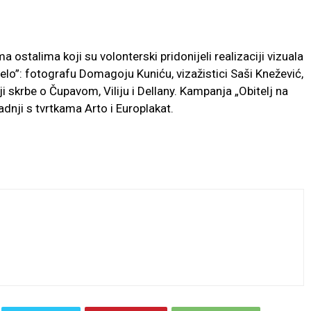
ima ostalima koji su volonterski pridonijeli realizaciji vizuala
lo”: fotografu Domagoju Kuniću, vizažistici Saši Knežević,
i skrbe o Čupavom, Viliju i Dellany. Kampanja „Obitelj na
radnji s tvrtkama Arto i Europlakat.