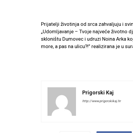
Prijatelji životinja od srca zahvaljuju i sv
„Udomljavanje – Tvoje najveće životno dje
skloništu Dumovec i udruzi Noina Arka koj
more, a pas na ulicu?!” realizirana je u su
Prigorski Kaj
http://www.prigorskikaj.hr