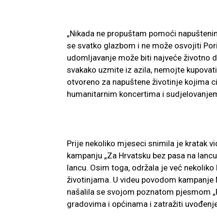
„Nikada ne propuštam pomoći napuštenim,
se svatko glazbom i ne može osvojiti Pori
udomljavanje može biti najveće životno dje
svakako uzmite iz azila, nemojte kupovati!
otvoreno za napuštene životinje kojima c
humanitarnim koncertima i sudjelovanj
Prije nekoliko mjeseci snimila je kratak 
kampanju „Za Hrvatsku bez pasa na lancu”
lancu. Osim toga, održala je već nekoli
životinjama. U videu povodom kampanje Mrež
našalila se svojom poznatom pjesmom „Frk
gradovima i općinama i zatražiti uvođenje