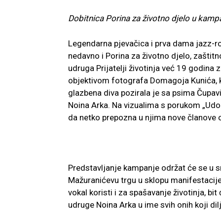
Dobitnica Porina za životno djelo u kamp
Legendarna pjevačica i prva dama jazz-ro
nedavno i Porina za životno djelo, zaštitn
udruga Prijatelji životinja već 19 godina
objektivom fotografa Domagoja Kunića, ko
glazbena diva pozirala je sa psima Čupavi
Noina Arka. Na vizualima s porukom „Udom
da netko prepozna u njima nove članove ob
Predstavljanje kampanje održat će se u s
Mažuranićevu trgu u sklopu manifestacij
vokal koristi i za spašavanje životinja, bi
udruge Noina Arka u ime svih onih koji dil