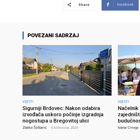
Facebook
Share
POVEZANI SADRZAJ
VIJESTI
VIJESTI
Sigurniji Brdovec: Nakon odabira
Načelnik 
izvođača uskoro počinje izgradnja
zajedništ
nogostupa u Bregovitoj ulici
budućno
Zlatko Šoštarić
-
6 kolovoza, 2026
Ivana Crnoja