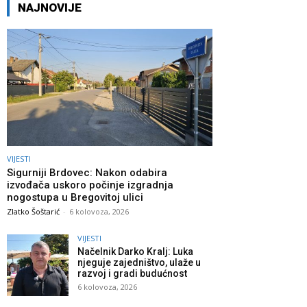
NAJNOVIJE
VIJESTI
Sigurniji Brdovec: Nakon odabira
izvođača uskoro počinje izgradnja
nogostupa u Bregovitoj ulici
Zlatko Šoštarić
-
6 kolovoza, 2026
VIJESTI
Načelnik Darko Kralj: Luka
njeguje zajedništvo, ulaže u
razvoj i gradi budućnost
6 kolovoza, 2026