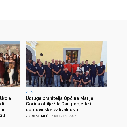
VIJESTI
 škola
Udruga branitelja Općine Marija
di
Gorica obilježila Dan pobjede i
skom
domovinske zahvalnosti
upu
Zlatko Šoštarić
-
5 kolovoza, 2026