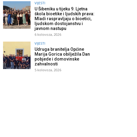
VIJESTI
U Šibeniku u tijeku 9. Ljetna
škola bioetike i ljudskih prava:
Mladi raspravljaju o bioetici,
ljudskom dostojanstvu i
javnom nastupu
6 kolovoza, 2026
VIJESTI
Udruga branitelja Općine
Marija Gorica obilježila Dan
pobjede i domovinske
zahvalnosti
5 kolovoza, 2026