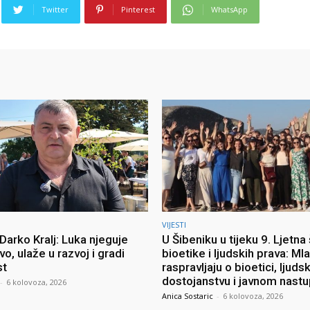
Twitter
Pinterest
WhatsApp
VIJESTI
Darko Kralj: Luka njeguje
U Šibeniku u tijeku 9. Ljetna
vo, ulaže u razvoj i gradi
bioetike i ljudskih prava: Mla
st
raspravljaju o bioetici, ljud
dostojanstvu i javnom nast
-
6 kolovoza, 2026
Anica Sostaric
-
6 kolovoza, 2026