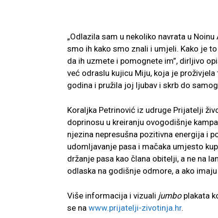
„Odlazila sam u nekoliko navrata u Noinu 
smo ih kako smo znali i umjeli. Kako je 
da ih uzmete i pomognete im”, dirljivo op
već odraslu kujicu Miju, koja je proživjela
godina i pružila joj ljubav i skrb do samog
Koraljka Petrinović iz udruge Prijatelji ž
doprinosu u kreiranju ovogodišnje kampanj
njezina nepresušna pozitivna energija i p
udomljavanje pasa i mačaka umjesto kupnje
držanje pasa kao člana obitelji, a ne na l
odlaska na godišnje odmore, a ako imaju 
Više informacija i vizuali
jumbo
plakata ko
se na
www.prijatelji-zivotinja.hr
.