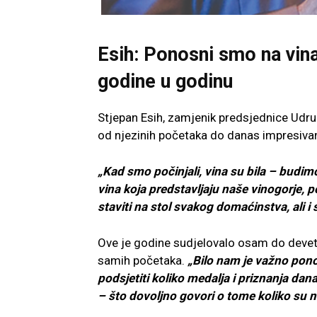
Esih: Ponosni smo na vinar
godine u godinu
Stjepan Esih, zamjenik predsjednice Udrug
od njezinih početaka do danas impresiva
„Kad smo počinjali, vina su bila – budimo 
vina koja predstavljaju naše vinogorje,
staviti na stol svakog domaćinstva, ali i
Ove je godine sudjelovalo osam do devet 
samih početaka.
„Bilo nam je važno ponovn
podsjetiti koliko medalja i priznanja da
– što dovoljno govori o tome koliko su 