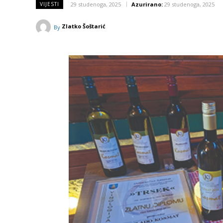
29 studenoga, 2025
Azurirano:
29 studenoga, 2025
VIJESTI
Zlatko Šoštarić
By