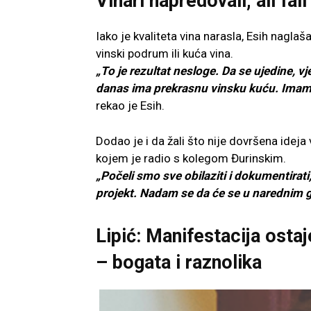
Vinari napredovali, ali fal
Iako je kvaliteta vina narasla, Esih nagla
vinski podrum ili kuća vina.
„To je rezultat nesloge. Da se ujedine, v
danas ima prekrasnu vinsku kuću. Imamo 
rekao je Esih.
Dodao je i da žali što nije dovršena ideja
kojem je radio s kolegom Đurinskim.
„Počeli smo sve obilaziti i dokumentirati
projekt. Nadam se da će se u narednim
Lipić: Manifestacija ost
– bogata i raznolika