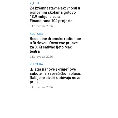
VIJESTI
Za izvannastavne aktivnosti u
osnovnim školama gotovo
13,9 milijuna eura:
Financirana 104 projekta
9 kolovoza, 2026
KULTURA
Besplatne dramske radionice
u Brdovcu: Otvorene prijave
za 3. Kreativno ljeto Max
teatra
9 kolovoza, 2026
KULTURA
„Blaga Banove škrinje“ ove
subote na zaprešićkom placu:
Rabljene stvari dobivaju novu
priliku
8 kolovoza, 2026