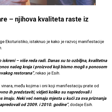
e – njihova kvaliteta raste iz
e Ekoturistiko, istaknuo je kako je razvoj manifestacije
n.
iskreni – više reda radi. Danas su to ozbiljna, kvalitetna
 ponos našeg kraja i proizvod koji bismo mogli s ponosom
 svakog restorana“
, rekao je Esih.
vinara, među kojima i oni koji manifestaciju prate od
o ih predstaviti, vidjeti koliko su napredovali i
nas imaju. Neki već nemaju mjesta u kući za sva priznanja
napredovali od 2009. i 2010. godine“
, dodaje Esih.