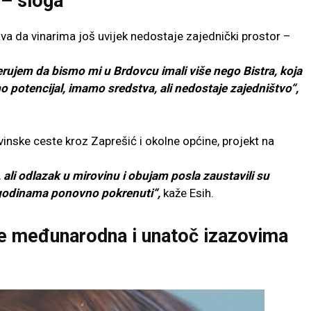
i – sloga
šava da vinarima još uvijek nedostaje zajednički prostor –
jerujem da bismo mi u Brdovcu imali više nego Bistra, koja
potencijal, imamo sredstva, ali nedostaje zajedništvo“,
 vinske ceste kroz Zaprešić i okolne općine, projekt na
, ali odlazak u mirovinu i obujam posla zaustavili su
 godinama ponovno pokrenuti“,
kaže Esih.
aje međunarodna i unatoč izazovima