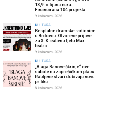
13,9 milijuna eura:
Financirana 104 projekta
9 kolovoza, 2026
KULTURA
Besplatne dramske radionice
u Brdovcu: Otvorene prijave
za 3. Kreativno ljeto Max
teatra
9 kolovoza, 2026
KULTURA
„Blaga Banove škrinje“ ove
subote na zaprešićkom placu:
Rabljene stvari dobivaju novu
priliku
8 kolovoza, 2026