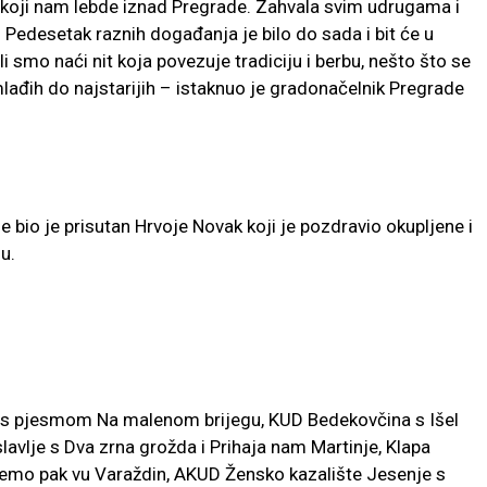
e koji nam lebde iznad Pregrade. Zahvala svim udrugama i
 Pedesetak raznih događanja je bilo do sada i bit će u
li smo naći nit koja povezuje tradiciju i berbu, nešto što se
lađih do najstarijih – istaknuo je gradonačelnik Pregrade
bio je prisutan Hrvoje Novak koji je pozdravio okupljene i
u.
e s pjesmom Na malenom brijegu, KUD Bedekovčina s Išel
avlje s Dva zrna grožda i Prihaja nam Martinje, Klapa
Pemo pak vu Varaždin, AKUD Žensko kazalište Jesenje s