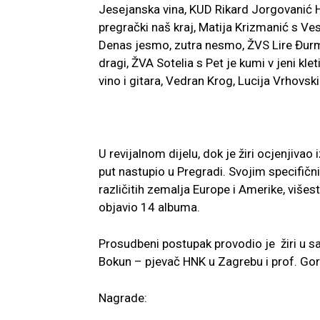
Jesejanska vina, KUD Rikard Jorgovanić Hu
pregrački naš kraj, Matija Krizmanić s Ves
Denas jesmo, zutra nesmo, ŽVS Lire Đurm
dragi, ŽVA Sotelia s Pet je kumi v jeni kl
vino i gitara, Vedran Krog, Lucija Vrhovski
U revijalnom dijelu, dok je žiri ocjenjivao
put nastupio u Pregradi. Svojim specifič
različitih zemalja Europe i Amerike, višes
objavio 14 albuma.
Prosudbeni postupak provodio je žiri u sa
Bokun – pjevač HNK u Zagrebu i prof. Go
Nagrade: