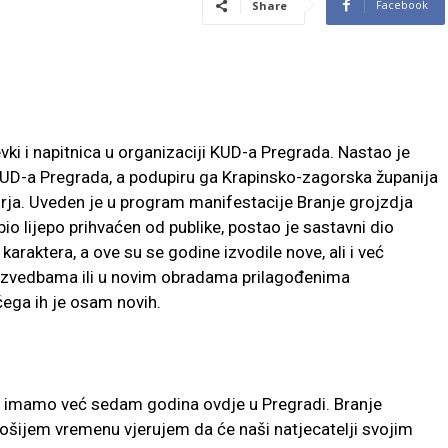
Facebook
Share
vki i napitnica u organizaciji KUD-a Pregrada. Nastao je
KUD-a Pregrada, a podupiru ga Krapinsko-zagorska županija
orja. Uveden je u program manifestacije Branje grojzdja
io lijepo prihvaćen od publike, postao je sastavni dio
karaktera, a ove su se godine izvodile nove, ali i već
m izvedbama ili u novim obradama prilagođenima
čega ih je osam novih.
oju imamo već sedam godina ovdje u Pregradi. Branje
 lošijem vremenu vjerujem da će naši natjecatelji svojim