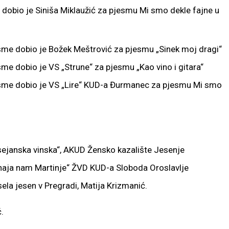
dobio je Siniša Miklaužić za pjesmu Mi smo dekle fajne u
sme dobio je Božek Meštrović za pjesmu „Sinek moj dragi“
me dobio je VS „Strune“ za pjesmu „Kao vino i gitara“
esme dobio je VS „Lire“ KUD-a Đurmanec za pjesmu Mi smo
sejanska vinska“, AKUD Žensko kazalište Jesenje
ihaja nam Martinje“ ŽVD KUD-a Sloboda Oroslavlje
la jesen v Pregradi, Matija Krizmanić.
.