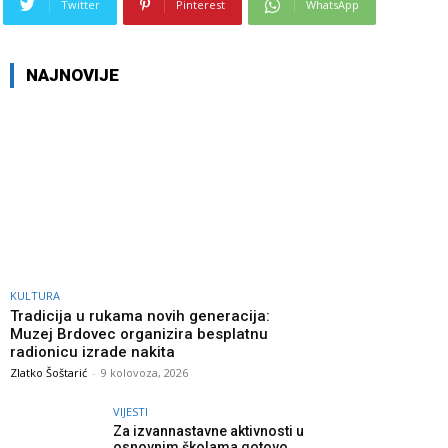
Twitter
Pinterest
WhatsApp
NAJNOVIJE
KULTURA
Tradicija u rukama novih generacija:
Muzej Brdovec organizira besplatnu
radionicu izrade nakita
Zlatko Šoštarić
-
9 kolovoza, 2026
VIJESTI
Za izvannastavne aktivnosti u
osnovnim školama gotovo