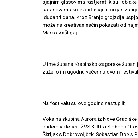
sjajnim glasovima rastjerati kišu i oblak
ustanovama koje sudjeluju u organizaciji.
iduća tri dana. Kroz Branje grojzdja uspje
može na kreativan način pokazati od najm
Marko Vešligaj.
U ime župana Krapinsko-zagorske županije 
zaželio im ugodnu večer na ovom festival
Na festivalu su ove godine nastupili:
Vokalna skupina Aurora iz Nove Gradišk
budem v kleticu, ŽVS KUD-a Sloboda Orosl
Škrljak s Dobrovoljček, Sebastian Doe s 