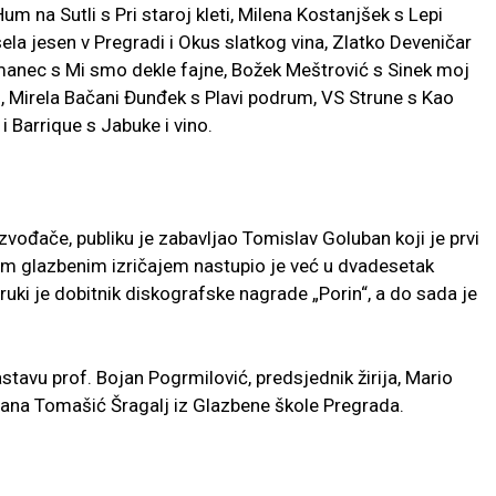
m na Sutli s Pri staroj kleti, Milena Kostanjšek s Lepi
ela jesen v Pregradi i Okus slatkog vina, Zlatko Deveničar
anec s Mi smo dekle fajne, Božek Meštrović s Sinek moj
eti, Mirela Bačani Đunđek s Plavi podrum, VS Strune s Kao
 i Barrique s Jabuke i vino.
 izvođače, publiku je zabavljao Tomislav Goluban koji je prvi
nim glazbenim izričajem nastupio je već u dvadesetak
truki je dobitnik diskografske nagrade „Porin“, a do sada je
stavu prof. Bojan Pogrmilović, predsjednik žirija, Mario
rana Tomašić Šragalj iz Glazbene škole Pregrada.