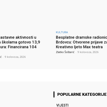
KULTURA
astavne aktivnosti u
Besplatne dramske radionic
 školama gotovo 13,9
Brdovcu: Otvorene prijave z
eura: Financirana 104
Kreativno ljeto Max teatra
Zlatko Šoštarić
-
9 kolovoza, 2026
ić
-
9 kolovoza, 2026
POPULARNE KATEGORIJE
VIJESTI