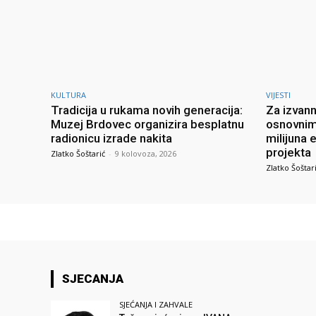
KULTURA
VIJESTI
Tradicija u rukama novih generacija:
Za izvann
Muzej Brdovec organizira besplatnu
osnovnim
radionicu izrade nakita
milijuna 
projekta
Zlatko Šoštarić
-
9 kolovoza, 2026
Zlatko Šoštar
SJECANJA
SJEĆANJA I ZAHVALE