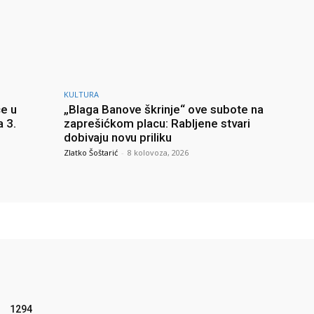
KULTURA
e u
„Blaga Banove škrinje“ ove subote na
a 3.
zaprešićkom placu: Rabljene stvari
dobivaju novu priliku
Zlatko Šoštarić
-
8 kolovoza, 2026
1294