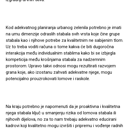
Kod adekvatnog planiranja urbanog zelenila potrebno je imati
na umu dimenzije odraslih stabala svih vrsta koje čine grupe
stabala kao i njihove potrebe za kvalitetnim ne sabijenim tlom.
Uz to treba voditi računa o tome kakva će biti dugoročna
interakcija među individualnim stablima kako bi se izbjegla
kompeticija među krošnjama stabala za nadzemnim
prostorom. Upravo takvi odnosi mogu rezultirati razvojem
grana koje, ako izostanu zahvati adekvatne njege, mogu
potencijalno prouzrokovati lomove i raskole.
Na kraju potrebno je napomenuti da je proaktivna i kvalitetna
njega stabala ključ u smanjenju rizika od lomova stabala ili
njihovih dijelova, no za to nam trebaju adekvatno educirani
kadrovi koji kvalitetno mogu izvršiti i pripremu i vođenje radnih