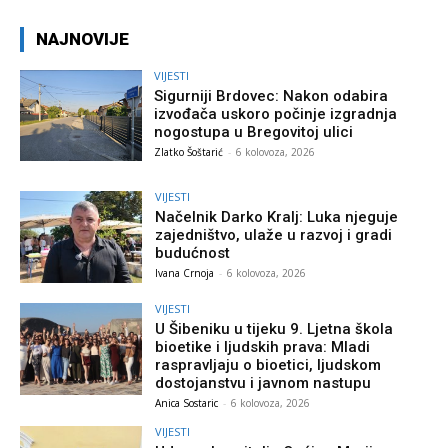
NAJNOVIJE
VIJESTI
Sigurniji Brdovec: Nakon odabira
izvođača uskoro počinje izgradnja
nogostupa u Bregovitoj ulici
Zlatko Šoštarić
-
6 kolovoza, 2026
VIJESTI
Načelnik Darko Kralj: Luka njeguje
zajedništvo, ulaže u razvoj i gradi
budućnost
Ivana Crnoja
-
6 kolovoza, 2026
VIJESTI
U Šibeniku u tijeku 9. Ljetna škola
bioetike i ljudskih prava: Mladi
raspravljaju o bioetici, ljudskom
dostojanstvu i javnom nastupu
Anica Sostaric
-
6 kolovoza, 2026
VIJESTI