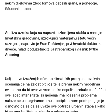
nekim dijelovima zbog lomova debelih grana, a ponegdje, i
iščupanih stabala.
Analizu uzroka koju su napravila izlomljena stabla u mnogim
hrvatskim gradovima, uzrokujući materijalnu štetu većih
razmjera, napravio je Fran Poštenjak, prvi hrvatski doktor za
drveće, mladi poduzetnik iz Jastrebarskog i vlasnik tvrtke
Arboring.
Uslijed sve izraženijih efekata klimatskih promjena ovakvih
scenarija će na žalost biti još te je prema nekim modelima
evidentno da bi ovakve vremenske neprilike trebale biti češće i
sve jačeg intenziteta, ali rješenja ima. Rješenja problema
nalaze se u integriranom multidisciplinarnom pristupu gdje je
osnovno da se da se uvaže sve potrebe urbanih stabala kako
bi se ona kvalitetno uklopila u urbane prostore.