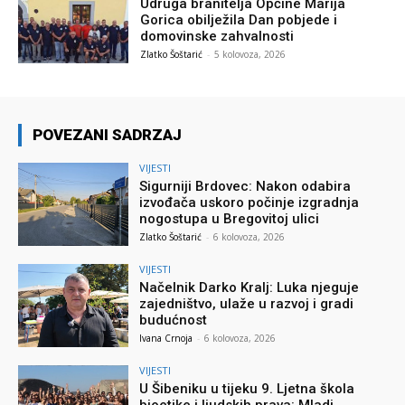
Udruga branitelja Općine Marija
Gorica obilježila Dan pobjede i
domovinske zahvalnosti
Zlatko Šoštarić
-
5 kolovoza, 2026
POVEZANI SADRZAJ
VIJESTI
Sigurniji Brdovec: Nakon odabira
izvođača uskoro počinje izgradnja
nogostupa u Bregovitoj ulici
Zlatko Šoštarić
-
6 kolovoza, 2026
VIJESTI
Načelnik Darko Kralj: Luka njeguje
zajedništvo, ulaže u razvoj i gradi
budućnost
Ivana Crnoja
-
6 kolovoza, 2026
VIJESTI
U Šibeniku u tijeku 9. Ljetna škola
bioetike i ljudskih prava: Mladi