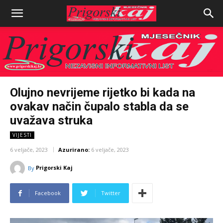
Olujno nevrijeme rijetko bi kada na
ovakav način čupalo stabla da se
uvažava struka
VIJESTI
6 veljače, 2023
Azurirano:
6 veljače, 2023
Prigorski Kaj
By
Facebook
Twitter