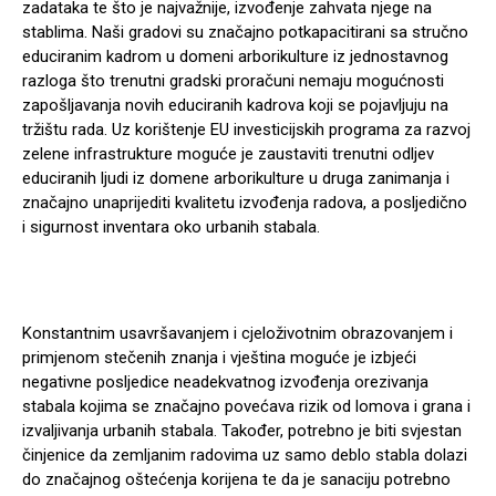
zadataka te što je najvažnije, izvođenje zahvata njege na
stablima. Naši gradovi su značajno potkapacitirani sa stručno
educiranim kadrom u domeni arborikulture iz jednostavnog
razloga što trenutni gradski proračuni nemaju mogućnosti
zapošljavanja novih educiranih kadrova koji se pojavljuju na
tržištu rada. Uz korištenje EU investicijskih programa za razvoj
zelene infrastrukture moguće je zaustaviti trenutni odljev
educiranih ljudi iz domene arborikulture u druga zanimanja i
značajno unaprijediti kvalitetu izvođenja radova, a posljedično
i sigurnost inventara oko urbanih stabala.
Konstantnim usavršavanjem i cjeloživotnim obrazovanjem i
primjenom stečenih znanja i vještina moguće je izbjeći
negativne posljedice neadekvatnog izvođenja orezivanja
stabala kojima se značajno povećava rizik od lomova i grana i
izvaljivanja urbanih stabala. Također, potrebno je biti svjestan
činjenice da zemljanim radovima uz samo deblo stabla dolazi
do značajnog oštećenja korijena te da je sanaciju potrebno