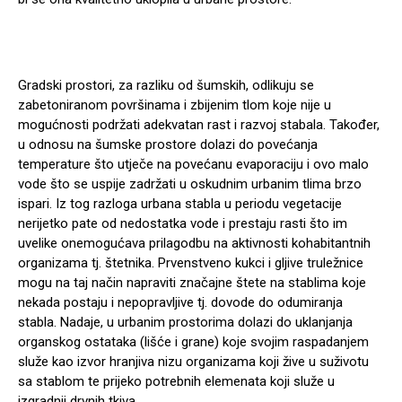
Gradski prostori, za razliku od šumskih, odlikuju se
zabetoniranom površinama i zbijenim tlom koje nije u
mogućnosti podržati adekvatan rast i razvoj stabala. Također,
u odnosu na šumske prostore dolazi do povećanja
temperature što utječe na povećanu evaporaciju i ovo malo
vode što se uspije zadržati u oskudnim urbanim tlima brzo
ispari. Iz tog razloga urbana stabla u periodu vegetacije
nerijetko pate od nedostatka vode i prestaju rasti što im
uvelike onemogućava prilagodbu na aktivnosti kohabitantnih
organizama tj. štetnika. Prvenstveno kukci i gljive truležnice
mogu na taj način napraviti značajne štete na stablima koje
nekada postaju i nepopravljive tj. dovode do odumiranja
stabla. Nadaje, u urbanim prostorima dolazi do uklanjanja
organskog ostataka (lišće i grane) koje svojim raspadanjem
služe kao izvor hranjiva nizu organizama koji žive u suživotu
sa stablom te prijeko potrebnih elemenata koji služe u
izgradnji drvnih tkiva.