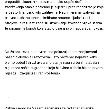
prepustiti iskusnim kadrovima te ako uopće dođe do
zadržavanja stabla potrebno je slijediti upute rehabilitacije koja
je često financijski vrlo zahtjevna. Neprimjerenim zahvatima
aktivno trošimo ionako limitirane resurse- ljudski rad i
strojeve, a rezultati rada su skraćivanje životnog vijeka stabla
te smanjenje koristi koje stablo daje u svoj neposredan okoliš.
Na žalost, rezultati nevremena pokazuju nam manjkavosti
našeg djelovanja i razotkrivaju što možemo napraviti kako
bismo poboljšali zdravstveno stanje naših urbanih stabala i
sigurnost naših sugrađana koja bi svima trebala biti na prvom
mjestu – zaključuje Fran Poštenjak.
. . .
Zahvaljujemo na Vašem zanimanju za rad znanstvenika,