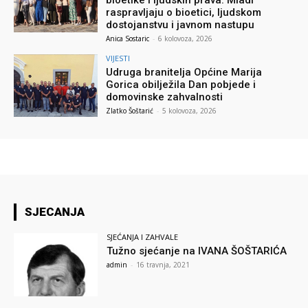
raspravljaju o bioetici, ljudskom
dostojanstvu i javnom nastupu
Anica Sostaric
-
6 kolovoza, 2026
VIJESTI
Udruga branitelja Općine Marija
Gorica obilježila Dan pobjede i
domovinske zahvalnosti
Zlatko Šoštarić
-
5 kolovoza, 2026
SJECANJA
SJEĆANJA I ZAHVALE
Tužno sjećanje na IVANA ŠOŠTARIĆA
admin
-
16 travnja, 2021