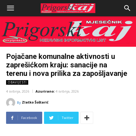
Pojačane komunalne aktivnosti u
zaprešićkom kraju: sanacije na
terenu i nova prilika za zapošljavanje
OBAVIJESTI
4 svibnja, 2026
Azurirano:
4 svibnja, 2026
Zlatko Šoštarić
By
Facebook
Twitter