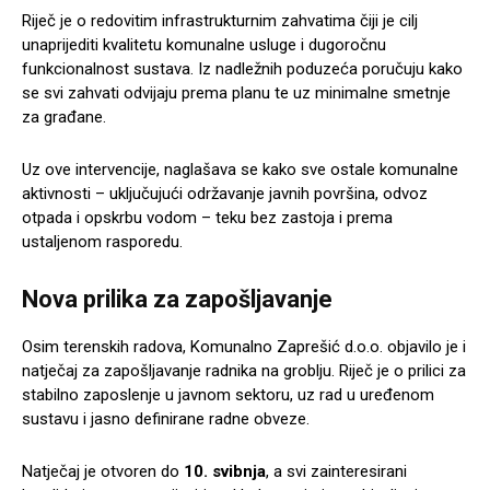
Riječ je o redovitim infrastrukturnim zahvatima čiji je cilj
unaprijediti kvalitetu komunalne usluge i dugoročnu
funkcionalnost sustava. Iz nadležnih poduzeća poručuju kako
se svi zahvati odvijaju prema planu te uz minimalne smetnje
za građane.
Uz ove intervencije, naglašava se kako sve ostale komunalne
aktivnosti – uključujući održavanje javnih površina, odvoz
otpada i opskrbu vodom – teku bez zastoja i prema
ustaljenom rasporedu.
Nova prilika za zapošljavanje
Osim terenskih radova, Komunalno Zaprešić d.o.o. objavilo je i
natječaj za zapošljavanje radnika na groblju. Riječ je o prilici za
stabilno zaposlenje u javnom sektoru, uz rad u uređenom
sustavu i jasno definirane radne obveze.
Natječaj je otvoren do
10. svibnja
, a svi zainteresirani