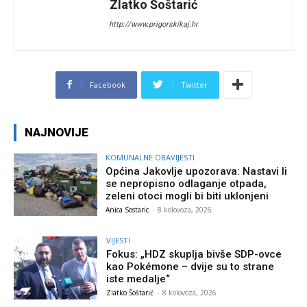
Zlatko Šoštarić
http://www.prigorskikaj.hr
Facebook
Twitter
NAJNOVIJE
KOMUNALNE OBAVIJESTI
Općina Jakovlje upozorava: Nastavi li
se nepropisno odlaganje otpada,
zeleni otoci mogli bi biti uklonjeni
Anica Sostaric
-
8 kolovoza, 2026
VIJESTI
Fokus: „HDZ skuplja bivše SDP-ovce
kao Pokémone – dvije su to strane
iste medalje“
Zlatko Šoštarić
-
8 kolovoza, 2026