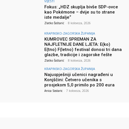
VIJESTI
Fokus: „HDZ skuplja bivše SDP-ovce
kao Pokémone – dvije su to strane
iste medalje“
Zlatko Šoštarić
-
8 kolovoza, 2026
KRAPINSKO-ZAGORSKA ŽUPANIJA
KUMROVEC SPREMAN ZA
NAJFLETNIJE DANE LJETA: E(ko)
E(tno) F(letno) festival donosi tri dana
glazbe, tradicije i zagorske fešte
Zlatko Šoštarić
-
8 kolovoza, 2026
KRAPINSKO-ZAGORSKA ŽUPANIJA
Najuspješniji učenici nagrađeni u
Konjščini: Četvero učenika s
prosjekom 5,0 primilo po 200 eura
Anica Sostaric
-
7 kolovoza, 2026