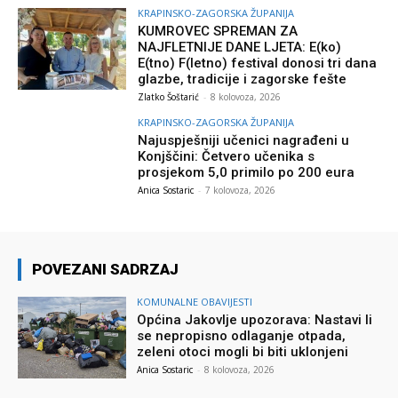
KRAPINSKO-ZAGORSKA ŽUPANIJA
KUMROVEC SPREMAN ZA
NAJFLETNIJE DANE LJETA: E(ko)
E(tno) F(letno) festival donosi tri dana
glazbe, tradicije i zagorske fešte
Zlatko Šoštarić
-
8 kolovoza, 2026
KRAPINSKO-ZAGORSKA ŽUPANIJA
Najuspješniji učenici nagrađeni u
Konjščini: Četvero učenika s
prosjekom 5,0 primilo po 200 eura
Anica Sostaric
-
7 kolovoza, 2026
POVEZANI SADRZAJ
KOMUNALNE OBAVIJESTI
Općina Jakovlje upozorava: Nastavi li
se nepropisno odlaganje otpada,
zeleni otoci mogli bi biti uklonjeni
Anica Sostaric
-
8 kolovoza, 2026