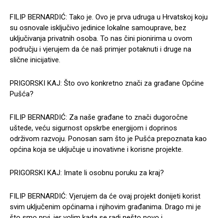
FILIP BERNARDIĆ: Tako je. Ovo je prva udruga u Hrvatskoj koju
su osnovale isključivo jedinice lokalne samouprave, bez
uključivanja privatnih osoba. To nas čini pionirima u ovom
području i vjerujem da će naš primjer potaknuti i druge na
slične inicijative.
PRIGORSKI KAJ: Što ovo konkretno znači za građane Općine
Pušća?
FILIP BERNARDIĆ: Za naše građane to znači dugoročne
uštede, veću sigurnost opskrbe energijom i doprinos
održivom razvoju. Ponosan sam što je Pušća prepoznata kao
općina koja se uključuje u inovativne i korisne projekte.
PRIGORSKI KAJ: Imate li osobnu poruku za kraj?
FILIP BERNARDIĆ: Vjerujem da će ovaj projekt donijeti korist
svim uključenim općinama i njihovim građanima. Drago mi je
što smo prvi, jer volim kada se radi nešto novo i