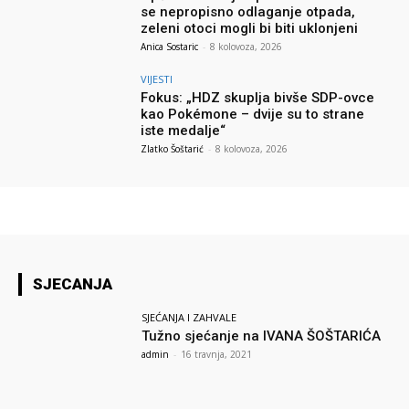
se nepropisno odlaganje otpada,
zeleni otoci mogli bi biti uklonjeni
Anica Sostaric
-
8 kolovoza, 2026
VIJESTI
Fokus: „HDZ skuplja bivše SDP-ovce
kao Pokémone – dvije su to strane
iste medalje“
Zlatko Šoštarić
-
8 kolovoza, 2026
SJECANJA
SJEĆANJA I ZAHVALE
Tužno sjećanje na IVANA ŠOŠTARIĆA
admin
-
16 travnja, 2021