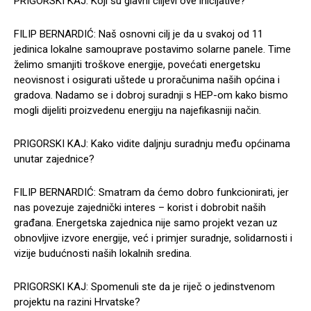
PRIGORSKI KAJ: Koji su glavni ciljevi ove inicijative?
FILIP BERNARDIĆ: Naš osnovni cilj je da u svakoj od 11
jedinica lokalne samouprave postavimo solarne panele. Time
želimo smanjiti troškove energije, povećati energetsku
neovisnost i osigurati uštede u proračunima naših općina i
gradova. Nadamo se i dobroj suradnji s HEP-om kako bismo
mogli dijeliti proizvedenu energiju na najefikasniji način.
PRIGORSKI KAJ: Kako vidite daljnju suradnju među općinama
unutar zajednice?
FILIP BERNARDIĆ: Smatram da ćemo dobro funkcionirati, jer
nas povezuje zajednički interes – korist i dobrobit naših
građana. Energetska zajednica nije samo projekt vezan uz
obnovljive izvore energije, već i primjer suradnje, solidarnosti i
vizije budućnosti naših lokalnih sredina.
PRIGORSKI KAJ: Spomenuli ste da je riječ o jedinstvenom
projektu na razini Hrvatske?