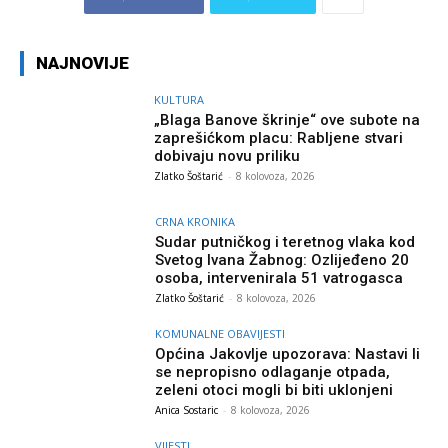
NAJNOVIJE
KULTURA
„Blaga Banove škrinje“ ove subote na
zaprešićkom placu: Rabljene stvari
dobivaju novu priliku
Zlatko Šoštarić
-
8 kolovoza, 2026
CRNA KRONIKA
Sudar putničkog i teretnog vlaka kod
Svetog Ivana Žabnog: Ozlijeđeno 20
osoba, intervenirala 51 vatrogasca
Zlatko Šoštarić
-
8 kolovoza, 2026
KOMUNALNE OBAVIJESTI
Općina Jakovlje upozorava: Nastavi li
se nepropisno odlaganje otpada,
zeleni otoci mogli bi biti uklonjeni
Anica Sostaric
-
8 kolovoza, 2026
VIJESTI