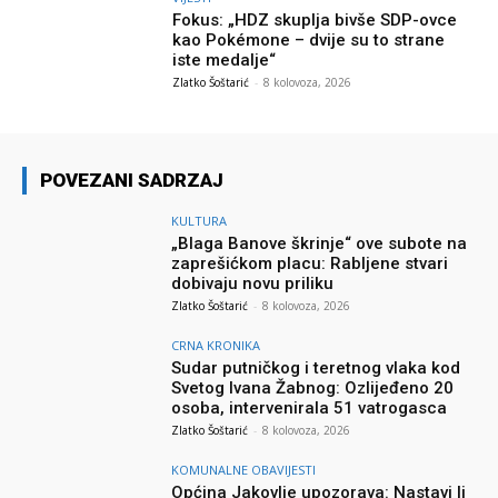
Fokus: „HDZ skuplja bivše SDP-ovce
kao Pokémone – dvije su to strane
iste medalje“
Zlatko Šoštarić
-
8 kolovoza, 2026
POVEZANI SADRZAJ
KULTURA
„Blaga Banove škrinje“ ove subote na
zaprešićkom placu: Rabljene stvari
dobivaju novu priliku
Zlatko Šoštarić
-
8 kolovoza, 2026
CRNA KRONIKA
Sudar putničkog i teretnog vlaka kod
Svetog Ivana Žabnog: Ozlijeđeno 20
osoba, intervenirala 51 vatrogasca
Zlatko Šoštarić
-
8 kolovoza, 2026
KOMUNALNE OBAVIJESTI
Općina Jakovlje upozorava: Nastavi li