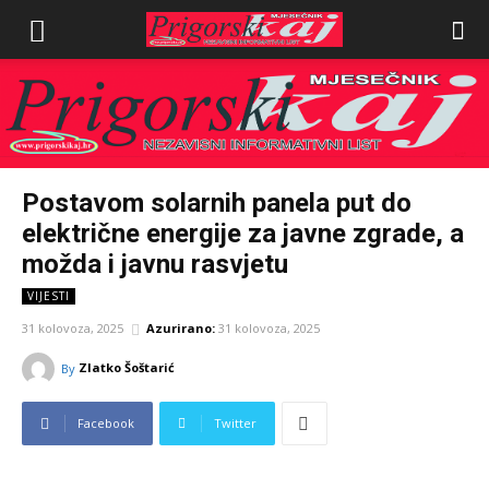
Postavom solarnih panela put do
električne energije za javne zgrade, a
možda i javnu rasvjetu
VIJESTI
31 kolovoza, 2025
Azurirano:
31 kolovoza, 2025
Zlatko Šoštarić
By
Facebook
Twitter